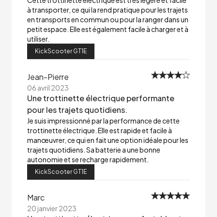
Cette trottinette électrique est très légère et facile
à transporter, ce qui la rend pratique pour les trajets
en transports en commun ou pour la ranger dans un
petit espace. Elle est également facile à charger et à
utiliser.
KickScooter GT1E
Jean-Pierre
06 avril 2023
Une trottinette électrique performante
pour les trajets quotidiens.
Je suis impressionné par la performance de cette
trottinette électrique. Elle est rapide et facile à
manœuvrer, ce qui en fait une option idéale pour les
trajets quotidiens. Sa batterie a une bonne
autonomie et se recharge rapidement.
KickScooter GT1E
Marc
20 janvier 2023