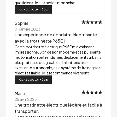
quotidiens. Je suis ravi de mon achat !
KickScooter P65E
Sophie
01 janvier 2023
Une expérience de conduite électrisante
avec la trottinette P65E !
Cette trottinette électrique P65E m'a vraiment
impressionné. Son design moderne et sa puissante
motorisation ont rendu mes déplacements urbains
plus pratiques et agréables. La batterie a une
excellente autonomie, et le système de freinage est
réactif et fiable. Je la recommande vivement !
KickScooter P65E
Marie
25 avril 2023
Une trottinette électrique légère et facile à
transporter.