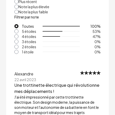
Plus récent
Note la plus élevée
Note la plus faible
Filtrer par note
Toutes
100
%
5 étoiles
53
%
4 étoiles
47
%
3 étoiles
0
%
2 étoiles
0
%
1 étoile
0
%
Alexandre
22 avril 2023
Une trottinette électrique qui révolutionne
mes déplacements !
J'ai été impressionné par cette trottinette
électrique. Son design moderne, la puissance de
son moteur et l'autonomie de sa batterie en font le
moyen de transport idéal pour mes trajets