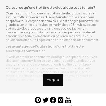
Qu'est-ce qu'une trottinette électrique tout terrain ?
Comme son nom l'indique, une trottinette électrique tout terrain
est une trottinette équipée d'un moteur électrique et de pneus
adaptés à tous les types de terrains. Elle est conçue pour offrir une
grande autonomie et une vitesse maximale de 25 km/h. Avec une
trottinette électrique tout terrain
, vous pouvez facilement
parcourir de longues distances, monter des pentes abruptes et
parcourir des terrains en dehors du goudron sans avoir à vous
soucier des embouteillages ou des problèmes de stationnement.
Les avantages de l'utilisation d'une trottinette
électrique tout terrain :
Si vous cherchez une alternative écologique et pratique pour vos
déplacements en ville ou en campagne, la trottinette électrique
tout terrain est une excellente option. Elle offre de nombreux
avantages par rapport aux moyens de transport traditionnels,
notamment en matière d'ergonomie. Grâce à ses pneus tout
terrain, elle offre une excellente adhérence et vous permet de
parcourir simplement toutes sortes de terrains.
Voir plus
Trottinette électrique tout terrain ergonomique
La trottinette électrique tout terrain est ergonomique et rend vos
déplacements agréables. Alimentée par une batterie rechargeable
entre vos trajets, vous n’aurez pas à vous soucier de l’état de sa
batterie. De plus, elle est équipée de pneus résistants qui peuvent