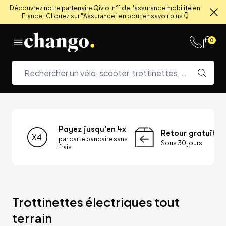
Découvrez notre partenaire Qivio, n°1 de l'assurance mobilité en
France ! Cliquez sur "Assurance" en pour en savoir plus 👇
Fe
Skip to content
0
Payez jusqu'en 4x
Retour gratuit
par carte bancaire sans
Sous 30 jours
frais
Trottinettes électriques tout 
terrain