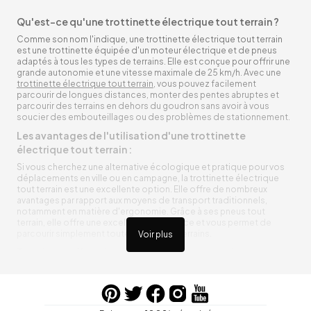
Qu'est-ce qu'une trottinette électrique tout terrain ?
Comme son nom l'indique, une trottinette électrique tout terrain
est une trottinette équipée d'un moteur électrique et de pneus
adaptés à tous les types de terrains. Elle est conçue pour offrir une
grande autonomie et une vitesse maximale de 25 km/h. Avec une
trottinette électrique tout terrain
, vous pouvez facilement
parcourir de longues distances, monter des pentes abruptes et
parcourir des terrains en dehors du goudron sans avoir à vous
soucier des embouteillages ou des problèmes de stationnement.
Les avantages de l'utilisation d'une trottinette
électrique tout terrain :
Si vous cherchez une alternative écologique et pratique pour vos
déplacements en ville ou en campagne, la trottinette électrique
tout terrain est une excellente option. Elle offre de nombreux
avantages par rapport aux moyens de transport traditionnels,
notamment en matière d'ergonomie. Grâce à ses pneus tout
terrain, elle offre une excellente adhérence et vous permet de
parcourir simplement toutes sortes de terrains.
Voir plus
Trottinette électrique tout terrain ergonomique
La trottinette électrique tout terrain est ergonomique et rend vos
déplacements agréables. Alimentée par une batterie rechargeable
entre vos trajets, vous n’aurez pas à vous soucier de l’état de sa
batterie. De plus, elle est équipée de pneus résistants qui peuvent