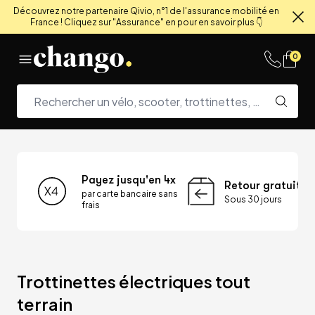
Découvrez notre partenaire Qivio, n°1 de l'assurance mobilité en
France ! Cliquez sur "Assurance" en pour en savoir plus 👇
Fe
Skip to content
0
Payez jusqu'en 4x
Retour gratuit
par carte bancaire sans
Sous 30 jours
frais
Trottinettes électriques tout 
terrain