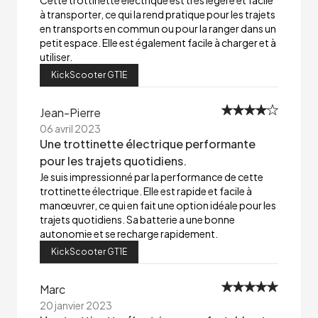
Cette trottinette électrique est très légère et facile
à transporter, ce qui la rend pratique pour les trajets
en transports en commun ou pour la ranger dans un
petit espace. Elle est également facile à charger et à
utiliser.
KickScooter GT1E
Jean-Pierre
06 avril 2023
Une trottinette électrique performante
pour les trajets quotidiens.
Je suis impressionné par la performance de cette
trottinette électrique. Elle est rapide et facile à
manœuvrer, ce qui en fait une option idéale pour les
trajets quotidiens. Sa batterie a une bonne
autonomie et se recharge rapidement.
KickScooter GT1E
Marc
20 janvier 2023