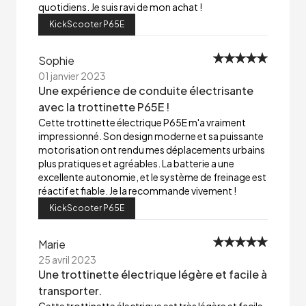
quotidiens. Je suis ravi de mon achat !
KickScooter P65E
Sophie
01 janvier 2023
Une expérience de conduite électrisante
avec la trottinette P65E !
Cette trottinette électrique P65E m'a vraiment
impressionné. Son design moderne et sa puissante
motorisation ont rendu mes déplacements urbains
plus pratiques et agréables. La batterie a une
excellente autonomie, et le système de freinage est
réactif et fiable. Je la recommande vivement !
KickScooter P65E
Marie
25 avril 2023
Une trottinette électrique légère et facile à
transporter.