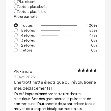
Plus récent
Note la plus élevée
Note la plus faible
Filtrer par note
Toutes
100
%
5 étoiles
53
%
4 étoiles
47
%
3 étoiles
0
%
2 étoiles
0
%
1 étoile
0
%
Alexandre
22 avril 2023
Une trottinette électrique qui révolutionne
mes déplacements !
J'ai été impressionné par cette trottinette
électrique. Son design moderne, la puissance de
son moteur et l'autonomie de sa batterie en font le
moyen de transport idéal pour mes trajets