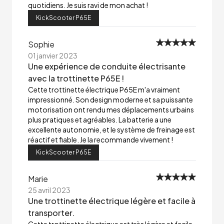
quotidiens. Je suis ravi de mon achat !
KickScooter P65E
Sophie
01 janvier 2023
Une expérience de conduite électrisante
avec la trottinette P65E !
Cette trottinette électrique P65E m'a vraiment
impressionné. Son design moderne et sa puissante
motorisation ont rendu mes déplacements urbains
plus pratiques et agréables. La batterie a une
excellente autonomie, et le système de freinage est
réactif et fiable. Je la recommande vivement !
KickScooter P65E
Marie
25 avril 2023
Une trottinette électrique légère et facile à
transporter.