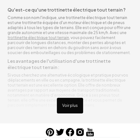
Qu'est-ce qu'une trottinette électrique tout terrain ?
Comme son nom l'indique, une trottinette électrique tout terrain
est une trottinette équipée d'un moteur électrique et de pneus
adaptés à tous les types de terrains. Elle est conçue pour offrir une
grande autonomie et une vitesse maximale de 25 km/h. Avec une
trottinette électrique tout terrain
, vous pouvez facilement
parcourir de longues distances, monter des pentes abruptes et
parcourir des terrains en dehors du goudron sans avoir à vous
soucier des embouteillages ou des problèmes de stationnement.
Les avantages de l'utilisation d'une trottinette
électrique tout terrain :
Si vous cherchez une alternative écologique et pratique pour vos
déplacements en ville ou en campagne, la trottinette électrique
tout terrain est une excellente option. Elle offre de nombreux
avantages par rapport aux moyens de transport traditionnels,
notamment en matière d'ergonomie. Grâce à ses pneus tout
terrain, elle offre une excellente adhérence et vous permet de
parcourir simplement toutes sortes de terrains.
Voir plus
Trottinette électrique tout terrain ergonomique
La trottinette électrique tout terrain est ergonomique et rend vos
déplacements agréables. Alimentée par une batterie rechargeable
entre vos trajets, vous n’aurez pas à vous soucier de l’état de sa
batterie. De plus, elle est équipée de pneus résistants qui peuvent