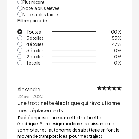
Plus récent
Note la plus élevée
Note la plus faible
Filtrer par note
Toutes
100
%
5 étoiles
53
%
4 étoiles
47
%
3 étoiles
0
%
2 étoiles
0
%
1 étoile
0
%
Alexandre
22 avril 2023
Une trottinette électrique qui révolutionne
mes déplacements !
J'ai été impressionné par cette trottinette
électrique. Son design moderne, la puissance de
son moteur et l'autonomie de sa batterie en font le
moyen de transport idéal pour mes trajets