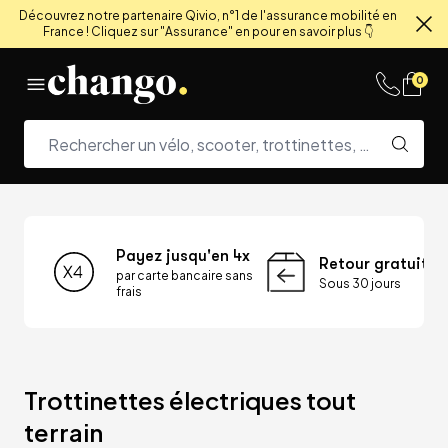
Découvrez notre partenaire Qivio, n°1 de l'assurance mobilité en
France ! Cliquez sur "Assurance" en pour en savoir plus 👇
Fe
Skip to content
0
Payez jusqu'en 4x
Retour gratuit
par carte bancaire sans
Sous 30 jours
frais
Trottinettes électriques tout 
terrain