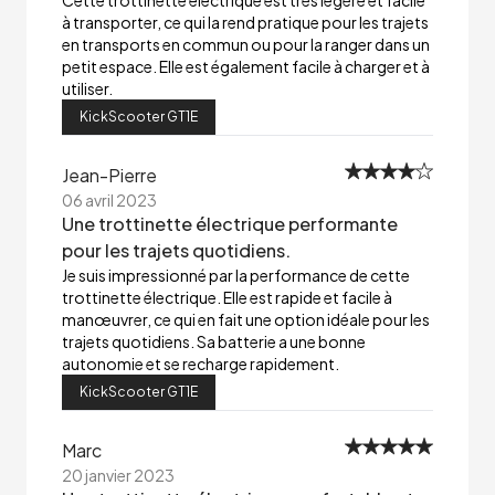
Cette trottinette électrique est très légère et facile
à transporter, ce qui la rend pratique pour les trajets
en transports en commun ou pour la ranger dans un
petit espace. Elle est également facile à charger et à
utiliser.
KickScooter GT1E
Jean-Pierre
06 avril 2023
Une trottinette électrique performante
pour les trajets quotidiens.
Je suis impressionné par la performance de cette
trottinette électrique. Elle est rapide et facile à
manœuvrer, ce qui en fait une option idéale pour les
trajets quotidiens. Sa batterie a une bonne
autonomie et se recharge rapidement.
KickScooter GT1E
Marc
20 janvier 2023