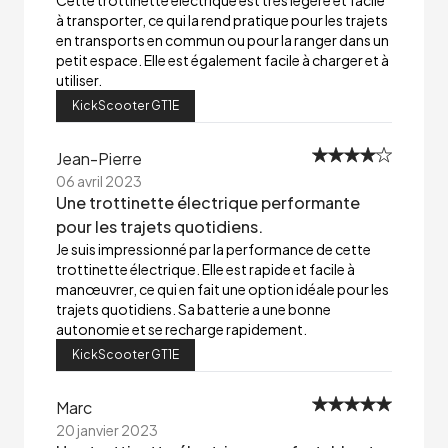
Cette trottinette électrique est très légère et facile
à transporter, ce qui la rend pratique pour les trajets
en transports en commun ou pour la ranger dans un
petit espace. Elle est également facile à charger et à
utiliser.
KickScooter GT1E
Jean-Pierre
06 avril 2023
Une trottinette électrique performante
pour les trajets quotidiens.
Je suis impressionné par la performance de cette
trottinette électrique. Elle est rapide et facile à
manœuvrer, ce qui en fait une option idéale pour les
trajets quotidiens. Sa batterie a une bonne
autonomie et se recharge rapidement.
KickScooter GT1E
Marc
20 janvier 2023