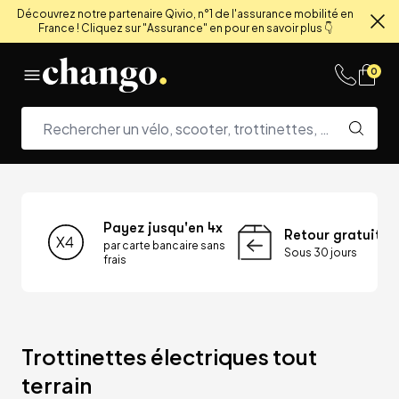
Découvrez notre partenaire Qivio, n°1 de l'assurance mobilité en
France ! Cliquez sur "Assurance" en pour en savoir plus 👇
Fe
Skip to content
0
Payez jusqu'en 4x
Retour gratuit
par carte bancaire sans
Sous 30 jours
frais
Trottinettes électriques tout 
terrain