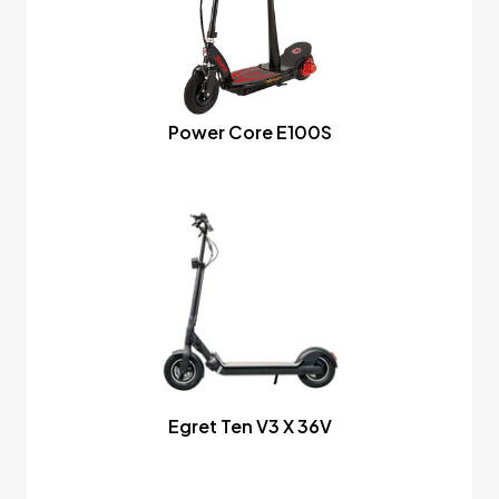
Power Core E100S
Egret Ten V3 X 36V