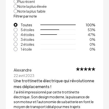
Plus récent
Note la plus élevée
Note la plus faible
Filtrer par note
Toutes
100
%
5 étoiles
53
%
4 étoiles
47
%
3 étoiles
0
%
2 étoiles
0
%
1 étoile
0
%
Alexandre
22 avril 2023
Une trottinette électrique qui révolutionne
mes déplacements !
J'ai été impressionné par cette trottinette
électrique. Son design moderne, la puissance de
son moteur et l'autonomie de sa batterie en font le
moyen de transport idéal pour mes trajets