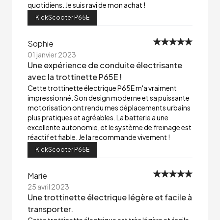
quotidiens. Je suis ravi de mon achat !
KickScooter P65E
Sophie
01 janvier 2023
Une expérience de conduite électrisante
avec la trottinette P65E !
Cette trottinette électrique P65E m'a vraiment
impressionné. Son design moderne et sa puissante
motorisation ont rendu mes déplacements urbains
plus pratiques et agréables. La batterie a une
excellente autonomie, et le système de freinage est
réactif et fiable. Je la recommande vivement !
KickScooter P65E
Marie
25 avril 2023
Une trottinette électrique légère et facile à
transporter.