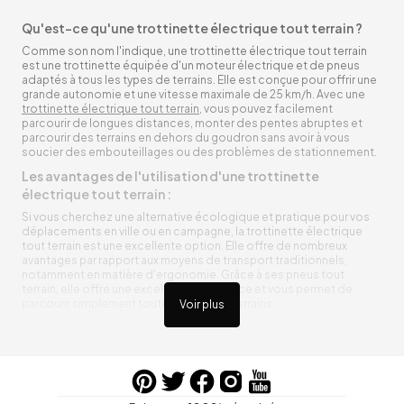
Qu'est-ce qu'une trottinette électrique tout terrain ?
Comme son nom l'indique, une trottinette électrique tout terrain
est une trottinette équipée d'un moteur électrique et de pneus
adaptés à tous les types de terrains. Elle est conçue pour offrir une
grande autonomie et une vitesse maximale de 25 km/h. Avec une
trottinette électrique tout terrain
, vous pouvez facilement
parcourir de longues distances, monter des pentes abruptes et
parcourir des terrains en dehors du goudron sans avoir à vous
soucier des embouteillages ou des problèmes de stationnement.
Les avantages de l'utilisation d'une trottinette
électrique tout terrain :
Si vous cherchez une alternative écologique et pratique pour vos
déplacements en ville ou en campagne, la trottinette électrique
tout terrain est une excellente option. Elle offre de nombreux
avantages par rapport aux moyens de transport traditionnels,
notamment en matière d'ergonomie. Grâce à ses pneus tout
terrain, elle offre une excellente adhérence et vous permet de
parcourir simplement toutes sortes de terrains.
Voir plus
Trottinette électrique tout terrain ergonomique
La trottinette électrique tout terrain est ergonomique et rend vos
déplacements agréables. Alimentée par une batterie rechargeable
entre vos trajets, vous n’aurez pas à vous soucier de l’état de sa
batterie. De plus, elle est équipée de pneus résistants qui peuvent