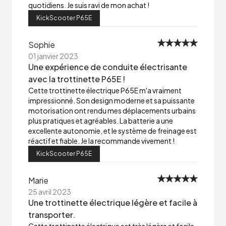
quotidiens. Je suis ravi de mon achat !
KickScooter P65E
Sophie
01 janvier 2023
Une expérience de conduite électrisante
avec la trottinette P65E !
Cette trottinette électrique P65E m'a vraiment
impressionné. Son design moderne et sa puissante
motorisation ont rendu mes déplacements urbains
plus pratiques et agréables. La batterie a une
excellente autonomie, et le système de freinage est
réactif et fiable. Je la recommande vivement !
KickScooter P65E
Marie
25 avril 2023
Une trottinette électrique légère et facile à
transporter.