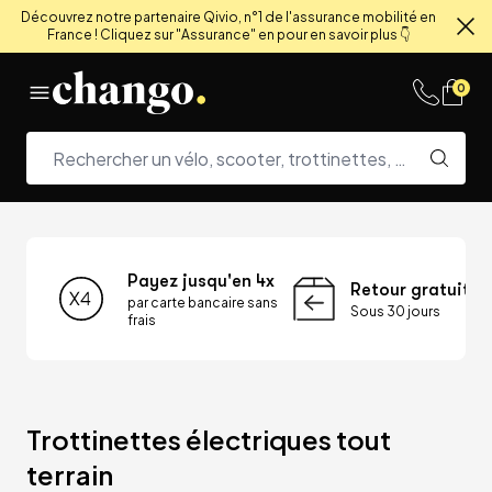
Découvrez notre partenaire Qivio, n°1 de l'assurance mobilité en
France ! Cliquez sur "Assurance" en pour en savoir plus 👇
Fe
Skip to content
0
Payez jusqu'en 4x
Retour gratuit
par carte bancaire sans
Sous 30 jours
frais
Trottinettes électriques tout 
terrain