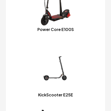
Power Core E100S
KickScooter E25E