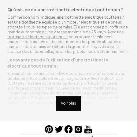
Qu'est-ce qu'une trottinette électrique tout terrain ?
Comme son nom l'indique, une trottinette électrique tout terrain
est une trottinette équipée d'un moteur électrique et de pneus
adaptés à tous les types de terrains. Elle est conçue pour offrir une
grande autonomie et une vitesse maximale de 25 km/h. Avec une
trottinette électrique tout terrain
, vous pouvez facilement
parcourir de longues distances, monter des pentes abruptes et
parcourir des terrains en dehors du goudron sans avoir à vous
soucier des embouteillages ou des problèmes de stationnement.
Les avantages de l'utilisation d'une trottinette
électrique tout terrain :
Si vous cherchez une alternative écologique et pratique pour vos
déplacements en ville ou en campagne, la trottinette électrique
tout terrain est une excellente option. Elle offre de nombreux
avantages par rapport aux moyens de transport traditionnels,
notamment en matière d'ergonomie. Grâce à ses pneus tout
terrain, elle offre une excellente adhérence et vous permet de
parcourir simplement toutes sortes de terrains.
Voir plus
Trottinette électrique tout terrain ergonomique
La trottinette électrique tout terrain est ergonomique et rend vos
déplacements agréables. Alimentée par une batterie rechargeable
entre vos trajets, vous n’aurez pas à vous soucier de l’état de sa
batterie. De plus, elle est équipée de pneus résistants qui peuvent