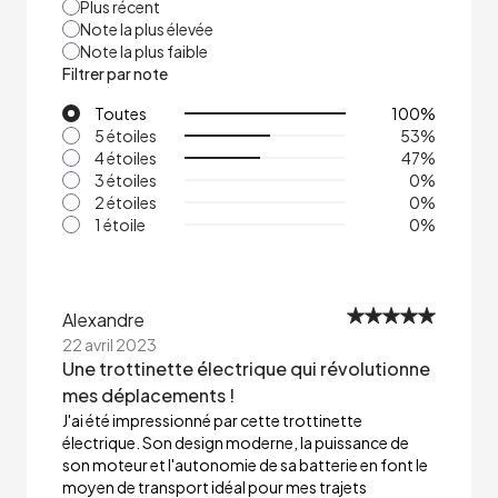
Plus récent
Note la plus élevée
Note la plus faible
Filtrer par note
Toutes
100
%
5 étoiles
53
%
4 étoiles
47
%
3 étoiles
0
%
2 étoiles
0
%
1 étoile
0
%
Alexandre
22 avril 2023
Une trottinette électrique qui révolutionne
mes déplacements !
J'ai été impressionné par cette trottinette
électrique. Son design moderne, la puissance de
son moteur et l'autonomie de sa batterie en font le
moyen de transport idéal pour mes trajets