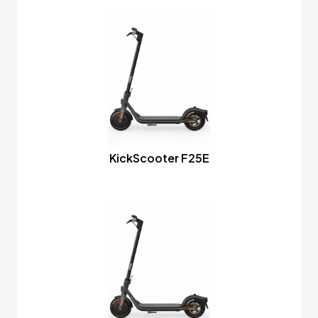
KickScooter F25E