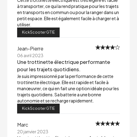
Cette trottinette électrique est très légère et facile
à transporter, ce qui la rend pratique pour les trajets
en transports en commun ou pour la ranger dans un
petit espace. Elle est également facile à charger et à
utiliser.
KickScooter GT1E
Jean-Pierre
06 avril 2023
Une trottinette électrique performante
pour les trajets quotidiens.
Je suis impressionné par la performance de cette
trottinette électrique. Elle est rapide et facile à
manœuvrer, ce qui en fait une option idéale pour les
trajets quotidiens. Sa batterie a une bonne
autonomie et se recharge rapidement.
KickScooter GT1E
Marc
20 janvier 2023