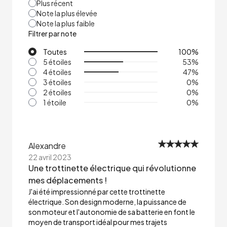
Plus récent
Note la plus élevée
Note la plus faible
Filtrer par note
Toutes
100
%
5 étoiles
53
%
4 étoiles
47
%
3 étoiles
0
%
2 étoiles
0
%
1 étoile
0
%
Alexandre
22 avril 2023
Une trottinette électrique qui révolutionne
mes déplacements !
J'ai été impressionné par cette trottinette
électrique. Son design moderne, la puissance de
son moteur et l'autonomie de sa batterie en font le
moyen de transport idéal pour mes trajets