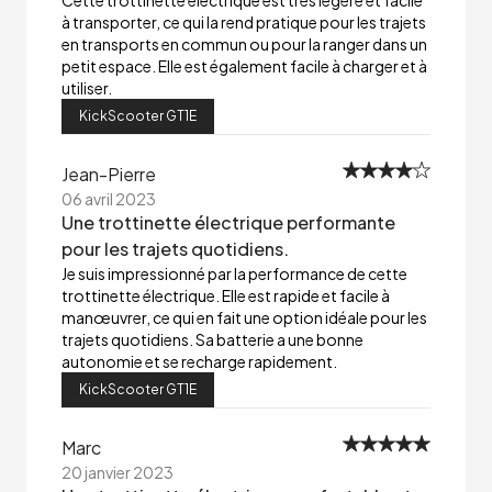
Cette trottinette électrique est très légère et facile
à transporter, ce qui la rend pratique pour les trajets
en transports en commun ou pour la ranger dans un
petit espace. Elle est également facile à charger et à
utiliser.
KickScooter GT1E
Jean-Pierre
06 avril 2023
Une trottinette électrique performante
pour les trajets quotidiens.
Je suis impressionné par la performance de cette
trottinette électrique. Elle est rapide et facile à
manœuvrer, ce qui en fait une option idéale pour les
trajets quotidiens. Sa batterie a une bonne
autonomie et se recharge rapidement.
KickScooter GT1E
Marc
20 janvier 2023