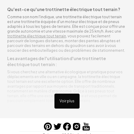
Qu'est-ce qu'une trottinette électrique tout terrain ?
Comme son nom l'indique, une trottinette électrique tout terrain
est une trottinette équipée d'un moteur électrique et de pneus
adaptés à tous les types de terrains. Elle est conçue pour offrir une
grande autonomie et une vitesse maximale de 25 km/h. Avec une
trottinette électrique tout terrain
, vous pouvez facilement
parcourir de longues distances, monter des pentes abruptes et
parcourir des terrains en dehors du goudron sans avoir à vous
soucier des embouteillages ou des problèmes de stationnement.
Les avantages de l'utilisation d'une trottinette
électrique tout terrain :
Si vous cherchez une alternative écologique et pratique pour vos
déplacements en ville ou en campagne, la trottinette électrique
tout terrain est une excellente option. Elle offre de nombreux
avantages par rapport aux moyens de transport traditionnels,
notamment en matière d'ergonomie. Grâce à ses pneus tout
terrain, elle offre une excellente adhérence et vous permet de
parcourir simplement toutes sortes de terrains.
Voir plus
Trottinette électrique tout terrain ergonomique
La trottinette électrique tout terrain est ergonomique et rend vos
déplacements agréables. Alimentée par une batterie rechargeable
entre vos trajets, vous n’aurez pas à vous soucier de l’état de sa
batterie. De plus, elle est équipée de pneus résistants qui peuvent