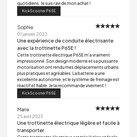
quotidiens. Je suis ravi de mon achat !
KickScooter P65E
Sophie
01 janvier 2023
Une expérience de conduite électrisante
avec la trottinette P65E !
Cette trottinette électrique P65E m'a vraiment
impressionné. Son design moderne et sa puissante
motorisation ont rendu mes déplacements urbains
plus pratiques et agréables. La batterie a une
excellente autonomie, et le système de freinage est
réactif et fiable. Je la recommande vivement !
KickScooter P65E
Marie
25 avril 2023
Une trottinette électrique légère et facile à
transporter.