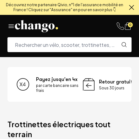
Découvrez notre partenaire Qivio, n°1 de l'assurance mobilité en
France ! Cliquez sur "Assurance" en pour en savoir plus 👇
Fe
Skip to content
0
Payez jusqu'en 4x
Retour gratuit
par carte bancaire sans
Sous 30 jours
frais
Trottinettes électriques tout 
terrain