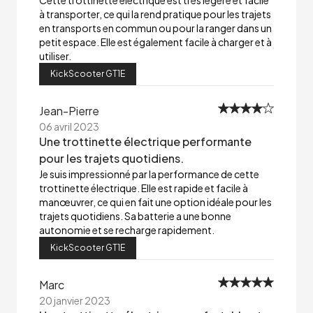
Cette trottinette électrique est très légère et facile
à transporter, ce qui la rend pratique pour les trajets
en transports en commun ou pour la ranger dans un
petit espace. Elle est également facile à charger et à
utiliser.
KickScooter GT1E
Jean-Pierre
06 avril 2023
Une trottinette électrique performante
pour les trajets quotidiens.
Je suis impressionné par la performance de cette
trottinette électrique. Elle est rapide et facile à
manœuvrer, ce qui en fait une option idéale pour les
trajets quotidiens. Sa batterie a une bonne
autonomie et se recharge rapidement.
KickScooter GT1E
Marc
20 janvier 2023