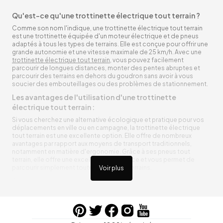
Qu'est-ce qu'une trottinette électrique tout terrain ?
Comme son nom l'indique, une trottinette électrique tout terrain
est une trottinette équipée d'un moteur électrique et de pneus
adaptés à tous les types de terrains. Elle est conçue pour offrir une
grande autonomie et une vitesse maximale de 25 km/h. Avec une
trottinette électrique tout terrain
, vous pouvez facilement
parcourir de longues distances, monter des pentes abruptes et
parcourir des terrains en dehors du goudron sans avoir à vous
soucier des embouteillages ou des problèmes de stationnement.
Les avantages de l'utilisation d'une trottinette
électrique tout terrain :
Si vous cherchez une alternative écologique et pratique pour vos
déplacements en ville ou en campagne, la trottinette électrique
tout terrain est une excellente option. Elle offre de nombreux
avantages par rapport aux moyens de transport traditionnels,
notamment en matière d'ergonomie. Grâce à ses pneus tout
terrain, elle offre une excellente adhérence et vous permet de
parcourir simplement toutes sortes de terrains.
Voir plus
Trottinette électrique tout terrain ergonomique
La trottinette électrique tout terrain est ergonomique et rend vos
déplacements agréables. Alimentée par une batterie rechargeable
entre vos trajets, vous n’aurez pas à vous soucier de l’état de sa
batterie. De plus, elle est équipée de pneus résistants qui peuvent