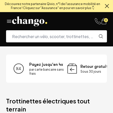
Découvrez notre partenaire Qivio, n°1 de l'assurance mobilité en
France ! Cliquez sur "Assurance" en pour en savoir plus 👇
Fe
Skip to content
0
Payez jusqu'en 4x
Retour gratuit
par carte bancaire sans
Sous 30 jours
frais
Trottinettes électriques tout 
terrain