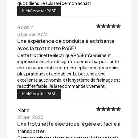
quotidiens. Je suis ravi de mon achat !
KickScooter P65E
Sophie
01 janvier 2023
Une expérience de conduite électrisante
avec la trottinette P65E !
Cette trottinette électrique P65E m'a vraiment
impressionné. Son design moderne et sa puissante
motorisation ont rendu mes déplacements urbains
plus pratiques et agréables. La batterie a une
excellente autonomie, et le système de freinage est
réactif et fiable. Je la recommande vivement !
KickScooter P65E
Marie
25 avril 2023
Une trottinette électrique légère et facile à
transporter.