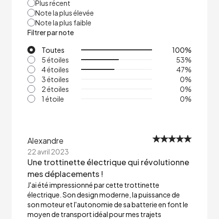
Plus récent
Note la plus élevée
Note la plus faible
Filtrer par note
Toutes
100
%
5 étoiles
53
%
4 étoiles
47
%
3 étoiles
0
%
2 étoiles
0
%
1 étoile
0
%
Alexandre
22 avril 2023
Une trottinette électrique qui révolutionne
mes déplacements !
J'ai été impressionné par cette trottinette
électrique. Son design moderne, la puissance de
son moteur et l'autonomie de sa batterie en font le
moyen de transport idéal pour mes trajets