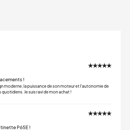
lacements !
sign moderne, la puissance de son moteur et l'autonomie de
 quotidiens. Je suis ravi de mon achat !
tinette P65E !