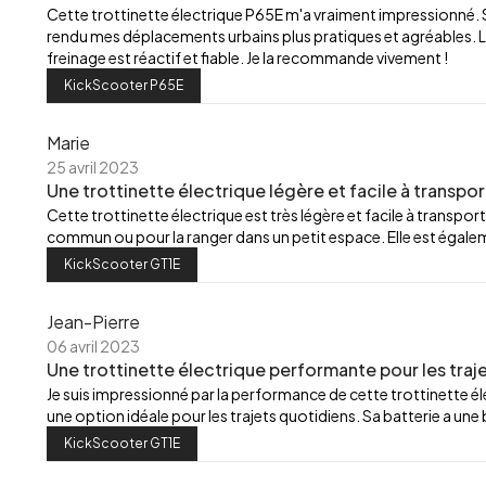
Cette trottinette électrique P65E m'a vraiment impressionné.
rendu mes déplacements urbains plus pratiques et agréables. L
freinage est réactif et fiable. Je la recommande vivement !
KickScooter P65E
Marie
25 avril 2023
Une trottinette électrique légère et facile à transpor
Cette trottinette électrique est très légère et facile à transport
commun ou pour la ranger dans un petit espace. Elle est égalemen
KickScooter GT1E
Jean-Pierre
06 avril 2023
Une trottinette électrique performante pour les traj
Je suis impressionné par la performance de cette trottinette élec
une option idéale pour les trajets quotidiens. Sa batterie a u
KickScooter GT1E