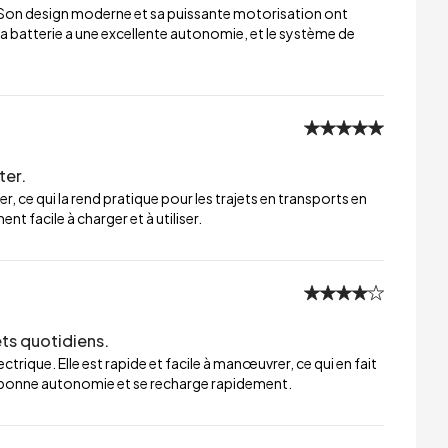
 Son design moderne et sa puissante motorisation ont
a batterie a une excellente autonomie, et le système de
ter.
er, ce qui la rend pratique pour les trajets en transports en
t facile à charger et à utiliser.
ets quotidiens.
trique. Elle est rapide et facile à manœuvrer, ce qui en fait
ne bonne autonomie et se recharge rapidement.