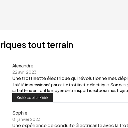
riques tout terrain
Alexandre
22 avril 2023
Une trottinette électrique qui révolutionne mes dép
J'ai été impressionné par cette trottinette électrique. Son de
sa batterie en font le moyen de transport idéal pour mes trajets
KickScooter P65E
Sophie
01 janvier 2023
Une expérience de conduite électrisante avec la trot