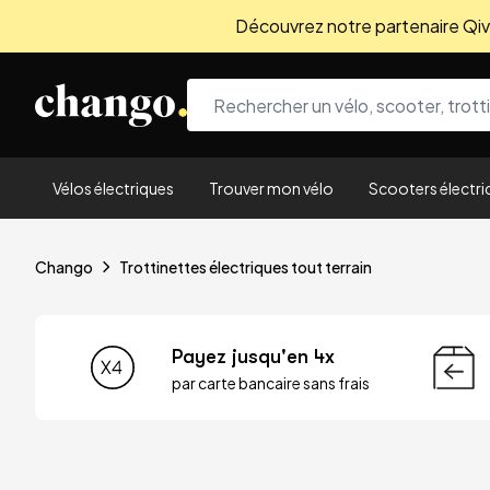
Découvrez notre partenaire Qivio
Skip to content
Vélos électriques
Trouver mon vélo
Scooters électri
Chango
Trottinettes électriques tout terrain
Payez jusqu'en 4x
par carte bancaire sans frais