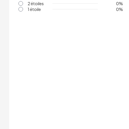
2 étoiles
0
%
1 étoile
0
%