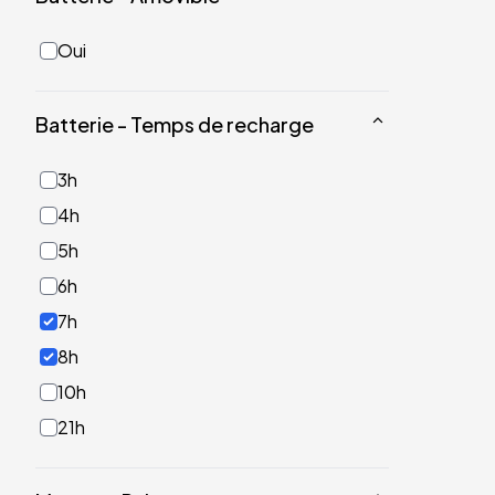
Oui
Batterie - Temps de recharge
3h
4h
5h
6h
7h
8h
10h
21h