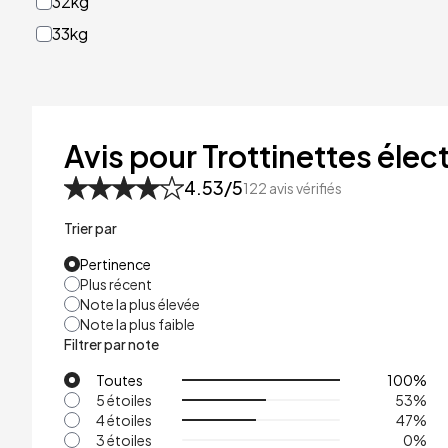
32kg
33kg
40kg
41kg
48kg
Avis pour Trottinettes élect
53kg
4.53
/5
122
avis vérifiés
Trier par
Pertinence
Plus récent
Note la plus élevée
Note la plus faible
Filtrer par note
Toutes
100
%
5 étoiles
53
%
4 étoiles
47
%
3 étoiles
0
%