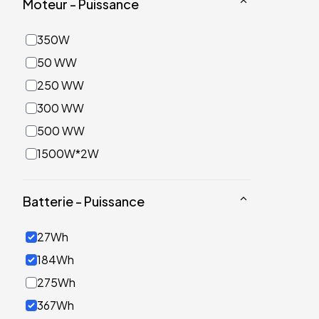
Moteur - Puissance
350W
50 WW
250 WW
300 WW
500 WW
1500W*2W
Batterie - Puissance
27Wh
184Wh
275Wh
367Wh