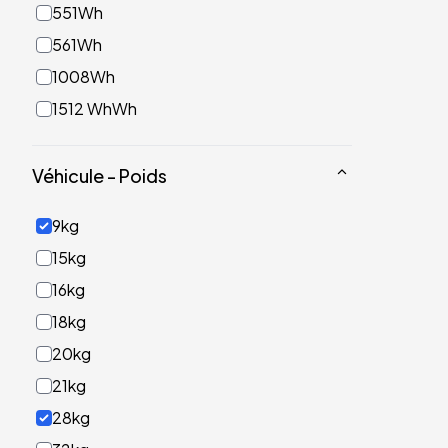
551Wh
561Wh
1008Wh
1512 WhWh
Véhicule - Poids
9kg
15kg
16kg
18kg
20kg
21kg
28kg