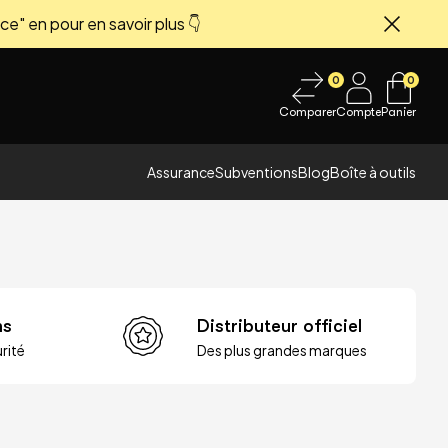
ce" en pour en savoir plus 👇
Fermer
0
0
Comparer
Compte
Panier
Assurance
Subventions
Blog
Boîte à outils
ns
Distributeur officiel
rité
Des plus grandes marques