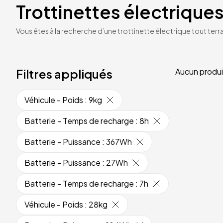
Trottinettes électriques
Vous êtes à la recherche d’une trottinette électrique tout terrai
Filtres appliqués
Aucun produi
Véhicule - Poids
:
9kg
Batterie - Temps de recharge
:
8h
Batterie - Puissance
:
367Wh
Batterie - Puissance
:
27Wh
Batterie - Temps de recharge
:
7h
Véhicule - Poids
:
28kg