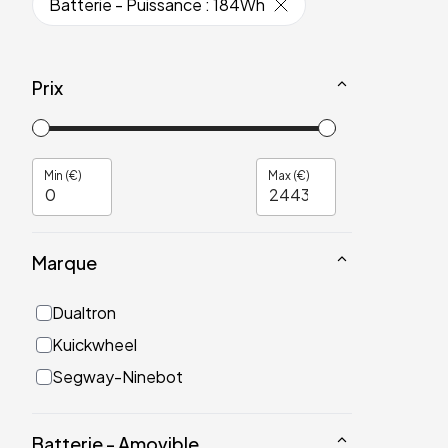
Batterie - Puissance
:
184Wh
Prix
Min (€)
Max (€)
Marque
Dualtron
Kuickwheel
Segway-Ninebot
Batterie - Amovible