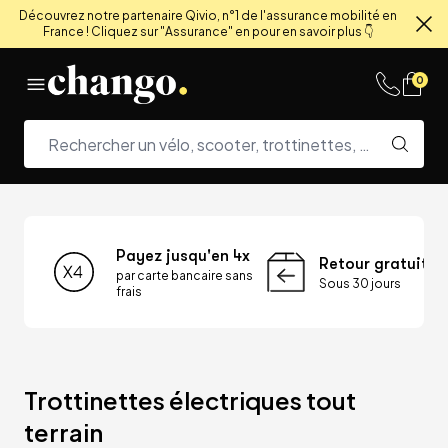
Découvrez notre partenaire Qivio, n°1 de l'assurance mobilité en
France ! Cliquez sur "Assurance" en pour en savoir plus 👇
Fe
Skip to content
0
Payez jusqu'en 4x
Retour gratuit
par carte bancaire sans
Sous 30 jours
frais
Trottinettes électriques tout 
terrain