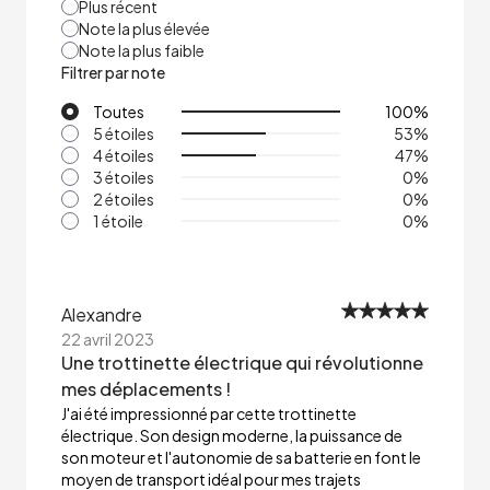
Plus récent
Note la plus élevée
Note la plus faible
Filtrer par note
Toutes
100
%
5 étoiles
53
%
4 étoiles
47
%
3 étoiles
0
%
2 étoiles
0
%
1 étoile
0
%
Alexandre
22 avril 2023
Une trottinette électrique qui révolutionne
mes déplacements !
J'ai été impressionné par cette trottinette
électrique. Son design moderne, la puissance de
son moteur et l'autonomie de sa batterie en font le
moyen de transport idéal pour mes trajets