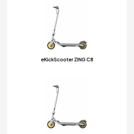
eKickScooter ZING C8