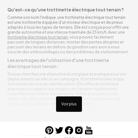
Qu'est-ce qu'une trottinette électrique tout terrain ?
Comme son nom l'indique, une trottinette électrique tout terrain
est une trottinette équipée d'un moteur électrique et de pneus
adaptés à tous les types de terrains. Elle est conçue pour offrir une
grande autonomie et une vitesse maximale de 25 km/h. Avec une
trottinette électrique tout terrain
, vous pouvez facilement
parcourir de longues distances, monter des pentes abruptes et
parcourir des terrains en dehors du goudron sans avoir à vous
soucier des embouteillages ou des problèmes de stationnement.
Les avantages de l'utilisation d'une trottinette
électrique tout terrain :
Si vous cherchez une alternative écologique et pratique pour vos
déplacements en ville ou en campagne, la trottinette électrique
tout terrain est une excellente option. Elle offre de nombreux
avantages par rapport aux moyens de transport traditionnels,
notamment en matière d'ergonomie. Grâce à ses pneus tout
terrain, elle offre une excellente adhérence et vous permet de
parcourir simplement toutes sortes de terrains.
Voir plus
Trottinette électrique tout terrain ergonomique
La trottinette électrique tout terrain est ergonomique et rend vos
déplacements agréables. Alimentée par une batterie rechargeable
entre vos trajets, vous n’aurez pas à vous soucier de l’état de sa
batterie. De plus, elle est équipée de pneus résistants qui peuvent