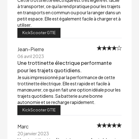
Cette trottinette électrique est très légère et facile
à transporter, ce qui la rend pratique pour les trajets
en transports en commun ou pour la ranger dans un
petit espace. Elle est également facile à charger et à
utiliser.
KickScooter GT1E
Jean-Pierre
06 avril 2023
Une trottinette électrique performante
pour les trajets quotidiens.
Je suis impressionné par la performance de cette
trottinette électrique. Elle est rapide et facile à
manœuvrer, ce qui en fait une option idéale pour les
trajets quotidiens. Sa batterie a une bonne
autonomie et se recharge rapidement.
KickScooter GT1E
Marc
20 janvier 2023