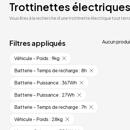
Trottinettes électriques
Vous êtes à la recherche d’une trottinette électrique tout terrai
Filtres appliqués
Aucun produi
Véhicule - Poids
:
9kg
Batterie - Temps de recharge
:
8h
Batterie - Puissance
:
367Wh
Batterie - Puissance
:
27Wh
Batterie - Temps de recharge
:
7h
Véhicule - Poids
:
28kg