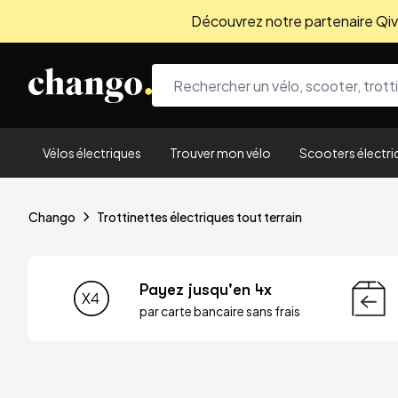
Découvrez notre partenaire Qivio
Skip to content
Vélos électriques
Trouver mon vélo
Scooters électri
Chango
Trottinettes électriques tout terrain
Payez jusqu'en 4x
par carte bancaire sans frais