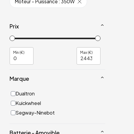
Moteur - Puissance
:
350W
Prix
Min (€)
Max (€)
Marque
Dualtron
Kuickwheel
Segway-Ninebot
Batterie - Amovible