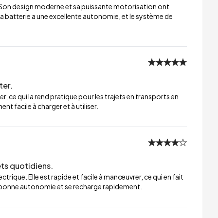
 Son design moderne et sa puissante motorisation ont
a batterie a une excellente autonomie, et le système de
ter.
er, ce qui la rend pratique pour les trajets en transports en
t facile à charger et à utiliser.
ets quotidiens.
trique. Elle est rapide et facile à manœuvrer, ce qui en fait
ne bonne autonomie et se recharge rapidement.