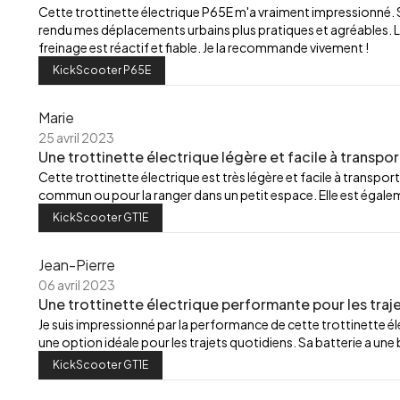
Cette trottinette électrique P65E m'a vraiment impressionné.
rendu mes déplacements urbains plus pratiques et agréables. L
freinage est réactif et fiable. Je la recommande vivement !
KickScooter P65E
Marie
25 avril 2023
Une trottinette électrique légère et facile à transpor
Cette trottinette électrique est très légère et facile à transport
commun ou pour la ranger dans un petit espace. Elle est égalemen
KickScooter GT1E
Jean-Pierre
06 avril 2023
Une trottinette électrique performante pour les traj
Je suis impressionné par la performance de cette trottinette élec
une option idéale pour les trajets quotidiens. Sa batterie a u
KickScooter GT1E