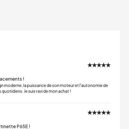
lacements !
sign moderne, la puissance de son moteur et l'autonomie de
 quotidiens. Je suis ravi de mon achat !
tinette P65E !