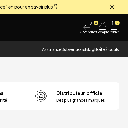
ce" en pour en savoir plus 👇
Fermer
0
0
Comparer
Compte
Panier
Assurance
Subventions
Blog
Boîte à outils
ns
Distributeur officiel
rité
Des plus grandes marques