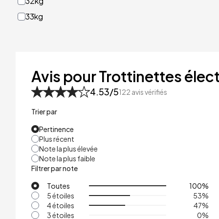
32kg
33kg
40kg
41kg
48kg
Avis pour Trottinettes élect
53kg
4.53
/5
122
avis vérifiés
Trier par
Pertinence
Plus récent
Note la plus élevée
Note la plus faible
Filtrer par note
Toutes
100
%
5 étoiles
53
%
4 étoiles
47
%
3 étoiles
0
%