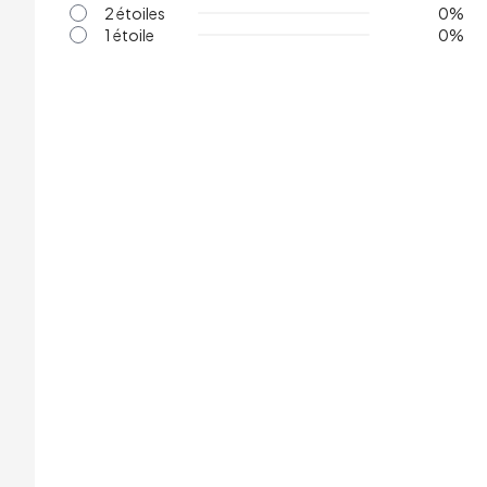
2 étoiles
0
%
1 étoile
0
%