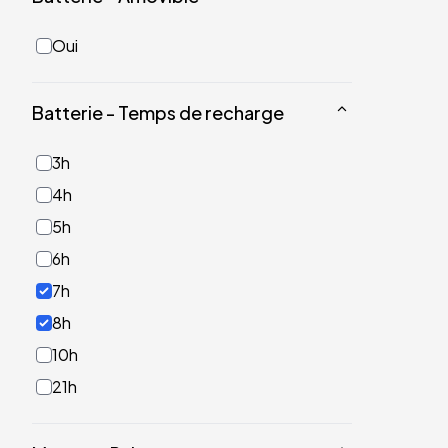
Oui
Batterie - Temps de recharge
3h
4h
5h
6h
7h
8h
10h
21h