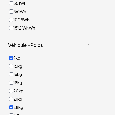
551Wh
561Wh
1008Wh
1512 WhWh
Véhicule - Poids
9kg
15kg
16kg
18kg
20kg
21kg
28kg