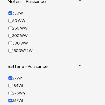
Moteur - Puissance
350W
50 WW
250 WW
300 WW
500 WW
1500W*2W
Batterie - Puissance
27Wh
184Wh
275Wh
367Wh