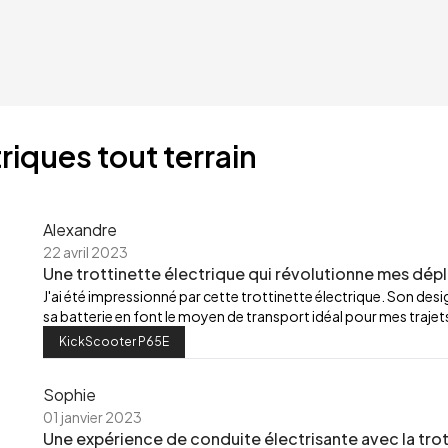
riques tout terrain
Alexandre
22 avril 2023
Une trottinette électrique qui révolutionne mes dép
J'ai été impressionné par cette trottinette électrique. Son de
sa batterie en font le moyen de transport idéal pour mes trajets
KickScooter P65E
Sophie
01 janvier 2023
Une expérience de conduite électrisante avec la trot