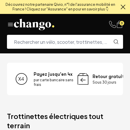
Découvrez notre partenaire Qivio, n°1 de l'assurance mobilité en
France ! Cliquez sur "Assurance" en pour en savoir plus 👇
Fe
Skip to content
0
Payez jusqu'en 4x
Retour gratuit
par carte bancaire sans
Sous 30 jours
frais
Trottinettes électriques tout 
terrain