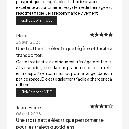
plus pratiques et agréables. La batterie a une
excellente autonomie, et le système de freinage est
réactif et fiable. Je la recommande vivement !
KickScooter P65E
Marie
25 avril 2023
Une trottinette électrique légère et facile à
transporter.
Cette trottinette électrique est très légère et facile
à transporter, ce qui la rend pratique pour les trajets
en transports en commun ou pour la ranger dans un
petit espace. Elle est également facile à charger et à
utiliser.
KickScooter GT1E
Jean-Pierre
06 avril 2023
Une trottinette électrique performante
pour les trajets quotidiens.