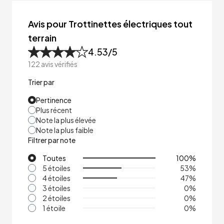
Avis pour Trottinettes électriques tout
terrain
4.53
/5
122
avis vérifiés
Trier par
Pertinence
Plus récent
Note la plus élevée
Note la plus faible
Filtrer par note
Toutes
100
%
5 étoiles
53
%
4 étoiles
47
%
3 étoiles
0
%
2 étoiles
0
%
1 étoile
0
%