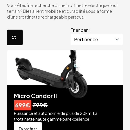
Vous êtes à la recherche d’une trottinette électrique tout
terrain ? Elles allient mobilité et durabilité sous la forme
d’une trottinette rechargeable partout.
Trier par :
Micro Condor II
699€
799€
Puissance et autonomie de plus de 20km. La
trottinette haute gamme par excellence.
En profiter