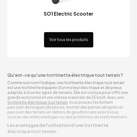
SO1 Electric Scooter
Voir tous les produits
Qu'est-ce qu'une trottinette électrique tout terrain ?
Comme son nom l'indique, une trottinette électrique tout terrain
est une trottinette équipée d'un moteur électrique et de pneus
adaptés à tous les types de terrains. Elle est conçue pour offrir une
grande autonomie et une vitesse maximale de 25 km/h. Avec une
trottinette électrique tout terrain
, vous pouvez facilement
parcourir de longues distances, monter des pentes abruptes et
parcourir des terrains en dehors du goudron sans avoir à vous
soucier des embouteillages ou des problèmes de stationnement.
Les avantages de l'utilisation d'une trottinette
électrique tout terrain :