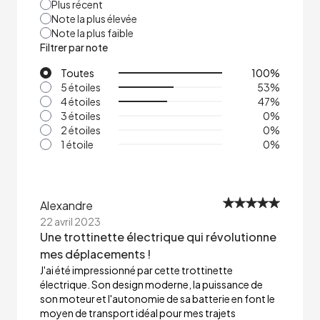
Plus récent
Note la plus élevée
Note la plus faible
Filtrer par note
Toutes
100
%
5 étoiles
53
%
4 étoiles
47
%
3 étoiles
0
%
2 étoiles
0
%
1 étoile
0
%
Alexandre
22 avril 2023
Une trottinette électrique qui révolutionne
mes déplacements !
J'ai été impressionné par cette trottinette
électrique. Son design moderne, la puissance de
son moteur et l'autonomie de sa batterie en font le
moyen de transport idéal pour mes trajets