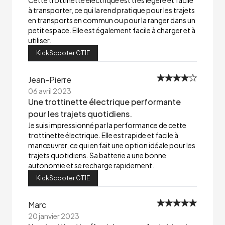
Cette trottinette électrique est très légère et facile
à transporter, ce qui la rend pratique pour les trajets
en transports en commun ou pour la ranger dans un
petit espace. Elle est également facile à charger et à
utiliser.
KickScooter GT1E
Jean-Pierre
06 avril 2023
Une trottinette électrique performante
pour les trajets quotidiens.
Je suis impressionné par la performance de cette
trottinette électrique. Elle est rapide et facile à
manœuvrer, ce qui en fait une option idéale pour les
trajets quotidiens. Sa batterie a une bonne
autonomie et se recharge rapidement.
KickScooter GT1E
Marc
20 janvier 2023