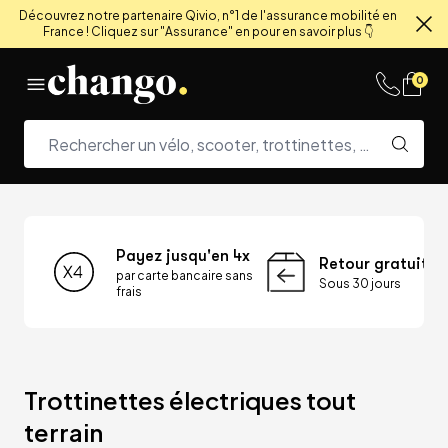
Découvrez notre partenaire Qivio, n°1 de l'assurance mobilité en
France ! Cliquez sur "Assurance" en pour en savoir plus 👇
Fe
Skip to content
0
Payez jusqu'en 4x
Retour gratuit
par carte bancaire sans
Sous 30 jours
frais
Trottinettes électriques tout 
terrain