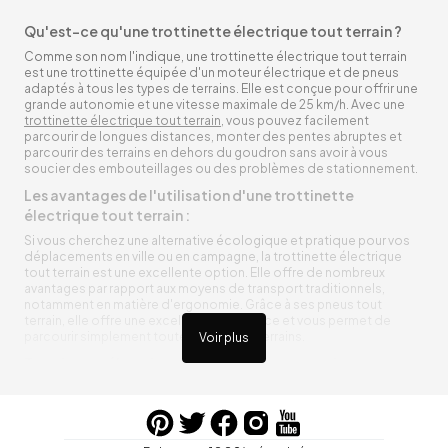
Qu'est-ce qu'une trottinette électrique tout terrain ?
Comme son nom l'indique, une trottinette électrique tout terrain
est une trottinette équipée d'un moteur électrique et de pneus
adaptés à tous les types de terrains. Elle est conçue pour offrir une
grande autonomie et une vitesse maximale de 25 km/h. Avec une
trottinette électrique tout terrain
, vous pouvez facilement
parcourir de longues distances, monter des pentes abruptes et
parcourir des terrains en dehors du goudron sans avoir à vous
soucier des embouteillages ou des problèmes de stationnement.
Les avantages de l'utilisation d'une trottinette
électrique tout terrain :
Si vous cherchez une alternative écologique et pratique pour vos
déplacements en ville ou en campagne, la trottinette électrique
tout terrain est une excellente option. Elle offre de nombreux
avantages par rapport aux moyens de transport traditionnels,
notamment en matière d'ergonomie. Grâce à ses pneus tout
terrain, elle offre une excellente adhérence et vous permet de
parcourir simplement toutes sortes de terrains.
Voir plus
Trottinette électrique tout terrain ergonomique
La trottinette électrique tout terrain est ergonomique et rend vos
déplacements agréables. Alimentée par une batterie rechargeable
entre vos trajets, vous n’aurez pas à vous soucier de l’état de sa
batterie. De plus, elle est équipée de pneus résistants qui peuvent