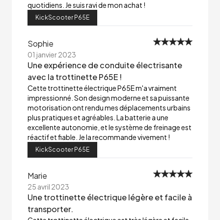
quotidiens. Je suis ravi de mon achat !
KickScooter P65E
Sophie
01 janvier 2023
Une expérience de conduite électrisante
avec la trottinette P65E !
Cette trottinette électrique P65E m'a vraiment
impressionné. Son design moderne et sa puissante
motorisation ont rendu mes déplacements urbains
plus pratiques et agréables. La batterie a une
excellente autonomie, et le système de freinage est
réactif et fiable. Je la recommande vivement !
KickScooter P65E
Marie
25 avril 2023
Une trottinette électrique légère et facile à
transporter.