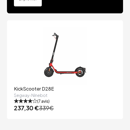
KickScooter D28E
Segway-Ninebot
(
7
avis)
237,30 €
339
€