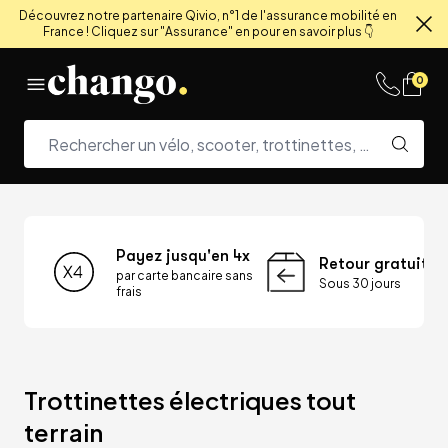
Découvrez notre partenaire Qivio, n°1 de l'assurance mobilité en
France ! Cliquez sur "Assurance" en pour en savoir plus 👇
Fe
Skip to content
0
Payez jusqu'en 4x
Retour gratuit
par carte bancaire sans
Sous 30 jours
frais
Trottinettes électriques tout 
terrain