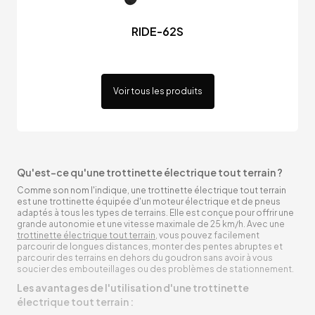
RIDE-62S
Voir tous les produits
Qu'est-ce qu'une trottinette électrique tout terrain ?
Comme son nom l'indique, une trottinette électrique tout terrain
est une trottinette équipée d'un moteur électrique et de pneus
adaptés à tous les types de terrains. Elle est conçue pour offrir une
grande autonomie et une vitesse maximale de 25 km/h. Avec une
trottinette électrique tout terrain
, vous pouvez facilement
parcourir de longues distances, monter des pentes abruptes et
parcourir des terrains en dehors du goudron sans avoir à vous
soucier des embouteillages ou des problèmes de stationnement.
Les avantages de l'utilisation d'une trottinette
électrique tout terrain :