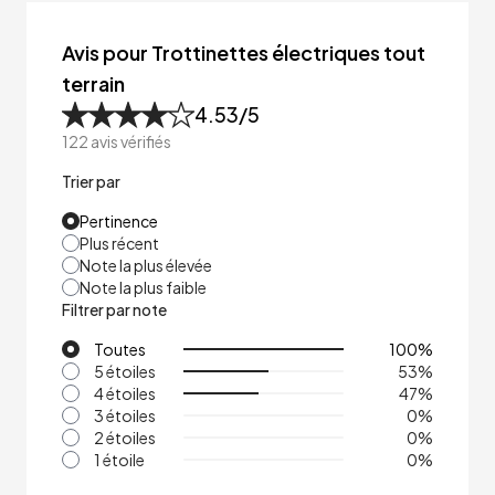
Avis pour Trottinettes électriques tout
terrain
4.53
/5
122
avis vérifiés
Trier par
Pertinence
Plus récent
Note la plus élevée
Note la plus faible
Filtrer par note
Toutes
100
%
5 étoiles
53
%
4 étoiles
47
%
3 étoiles
0
%
2 étoiles
0
%
1 étoile
0
%