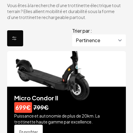
Vous êtes à la recherche d’une trottinette électrique tout
terrain ? Elles allient mobilité et durabilité sous la forme
d’une trottinette rechargeable partout.
Trier par :
Micro Condor II
699€
799€
Puissance et autonomie de plus de 20km. La
trottinette haute gamme par excellence.
En profiter