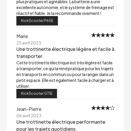
plus pratiques et agréables. La batterie a une
excellente autonomie, et le système de freinage est
réactif et fiable. Je la recommande vivement !
KickScooter P65E
Marie
25 avril 2023
Une trottinette électrique légère et facile à
transporter.
Cette trottinette électrique est très légère et facile
à transporter, ce qui la rend pratique pour les trajets
en transports en commun ou pour la ranger dans un
petit espace. Elle est également facile à charger et à
utiliser.
KickScooter GT1E
Jean-Pierre
06 avril 2023
Une trottinette électrique performante
pour les trajets quotidiens.