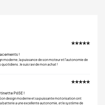
lacements !
sign moderne, la puissance de son moteur et l'autonomie de
 quotidiens. Je suis ravi de mon achat !
tinette P65E !
 Son design moderne et sa puissante motorisation ont
a batterie a une excellente autonomie, et le système de