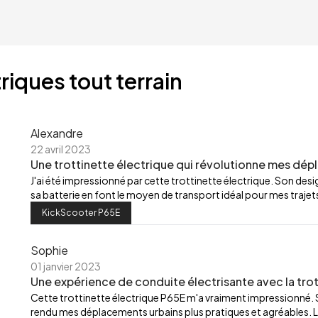
riques tout terrain
Alexandre
22 avril 2023
Une trottinette électrique qui révolutionne mes dép
J'ai été impressionné par cette trottinette électrique. Son de
sa batterie en font le moyen de transport idéal pour mes trajets
KickScooter P65E
Sophie
01 janvier 2023
Une expérience de conduite électrisante avec la trot
Cette trottinette électrique P65E m'a vraiment impressionné.
rendu mes déplacements urbains plus pratiques et agréables. L