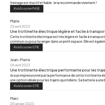
freinage est réactif et fiable. Je la recommande vivement !
KickScooter P65E
Marie
25 avril 2023
Une trottinette électrique légère et facile à transpor
Cette trottinette électrique est très légère et facile à transport
commun ou pour la ranger dans un petit espace. Elle est égalemen
KickScooter GT1E
Jean-Pierre
06 avril 2023
Une trottinette électrique performante pour les traj
Je suis impressionné par la performance de cette trottinette élec
une option idéale pour les trajets quotidiens. Sa batterie a u
KickScooter GT1E
Marc
20 janvier 2023