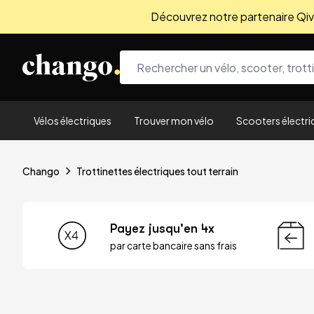
Découvrez notre partenaire Qivio
Skip to content
Vélos électriques
Trouver mon vélo
Scooters électri
Chango
Trottinettes électriques tout terrain
Payez jusqu'en 4x
par carte bancaire sans frais