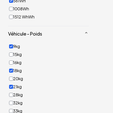
561Wh
1008Wh
1512 WhWh
Véhicule - Poids
9kg
15kg
16kg
18kg
20kg
21kg
28kg
32kg
33kg