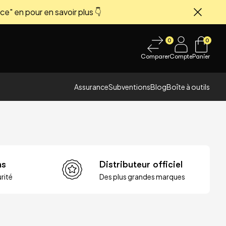
ce" en pour en savoir plus 👇
Fermer
0
0
Comparer
Compte
Panier
Assurance
Subventions
Blog
Boîte à outils
ns
Distributeur officiel
rité
Des plus grandes marques