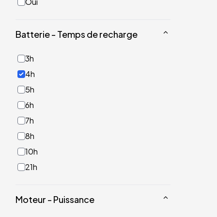
Oui
Batterie - Temps de recharge
3h
4h
5h
6h
7h
8h
10h
21h
Moteur - Puissance