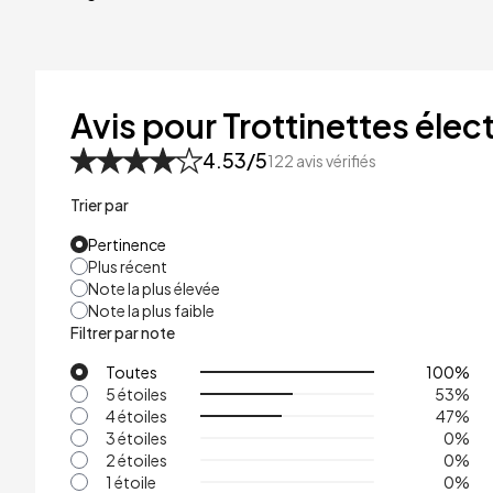
40kg
41kg
48kg
Avis pour Trottinettes élect
53kg
4.53
/5
122
avis vérifiés
Trier par
Pertinence
Plus récent
Note la plus élevée
Note la plus faible
Filtrer par note
Toutes
100
%
5 étoiles
53
%
4 étoiles
47
%
3 étoiles
0
%
2 étoiles
0
%
1 étoile
0
%