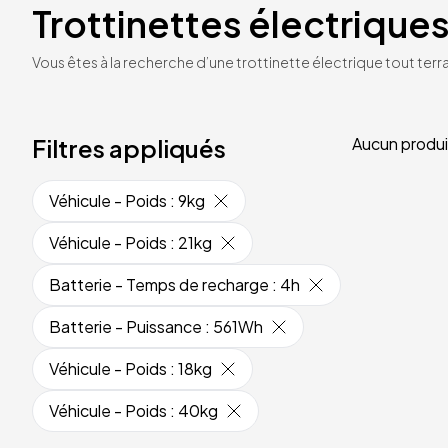
Trottinettes électriques
Vous êtes à la recherche d’une trottinette électrique tout terrai
Filtres appliqués
Aucun produi
Véhicule - Poids
:
9kg
Véhicule - Poids
:
21kg
Batterie - Temps de recharge
:
4h
Batterie - Puissance
:
561Wh
Véhicule - Poids
:
18kg
Véhicule - Poids
:
40kg