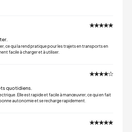
ter.
er, ce qui la rend pratique pour les trajets en transports en
t facile à charger et à utiliser.
ets quotidiens.
trique. Elle est rapide et facile à manœuvrer, ce qui en fait
ne bonne autonomie et se recharge rapidement.