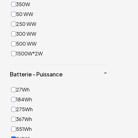
350W
50 WW
250 WW
300 WW
500 WW
1500W*2W
Batterie - Puissance
27Wh
184Wh
275Wh
367Wh
551Wh