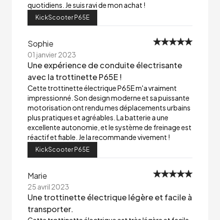
quotidiens. Je suis ravi de mon achat !
KickScooter P65E
Sophie
01 janvier 2023
Une expérience de conduite électrisante
avec la trottinette P65E !
Cette trottinette électrique P65E m'a vraiment
impressionné. Son design moderne et sa puissante
motorisation ont rendu mes déplacements urbains
plus pratiques et agréables. La batterie a une
excellente autonomie, et le système de freinage est
réactif et fiable. Je la recommande vivement !
KickScooter P65E
Marie
25 avril 2023
Une trottinette électrique légère et facile à
transporter.