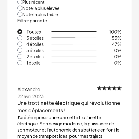
Plus récent
Note la plus élevée
Note la plus faible
Filtrer par note
Toutes
100
%
5 étoiles
53
%
4 étoiles
47
%
3 étoiles
0
%
2 étoiles
0
%
1 étoile
0
%
Alexandre
22 avril 2023
Une trottinette électrique qui révolutionne
mes déplacements !
J'ai été impressionné par cette trottinette
électrique. Son design moderne, la puissance de
son moteur et l'autonomie de sa batterie en font le
moyen de transport idéal pour mes trajets