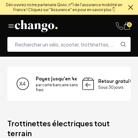
Découvrez notre partenaire Qivio, n°1 de l'assurance mobilité en
France ! Cliquez sur "Assurance" en pour en savoir plus 👇
Fe
Skip to content
0
Payez jusqu'en 4x
Retour gratuit
par carte bancaire sans
Sous 30 jours
frais
Trottinettes électriques tout 
terrain