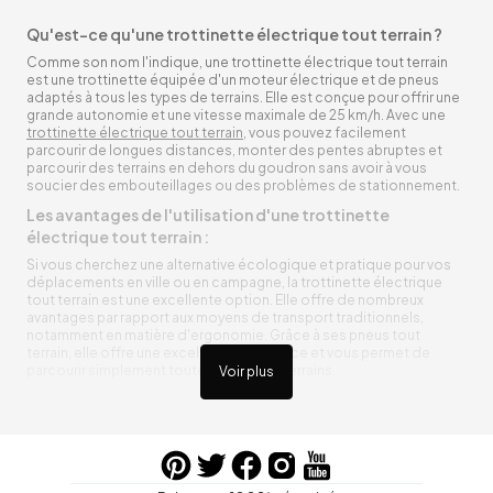
Qu'est-ce qu'une trottinette électrique tout terrain ?
Comme son nom l'indique, une trottinette électrique tout terrain
est une trottinette équipée d'un moteur électrique et de pneus
adaptés à tous les types de terrains. Elle est conçue pour offrir une
grande autonomie et une vitesse maximale de 25 km/h. Avec une
trottinette électrique tout terrain
, vous pouvez facilement
parcourir de longues distances, monter des pentes abruptes et
parcourir des terrains en dehors du goudron sans avoir à vous
soucier des embouteillages ou des problèmes de stationnement.
Les avantages de l'utilisation d'une trottinette
électrique tout terrain :
Si vous cherchez une alternative écologique et pratique pour vos
déplacements en ville ou en campagne, la trottinette électrique
tout terrain est une excellente option. Elle offre de nombreux
avantages par rapport aux moyens de transport traditionnels,
notamment en matière d'ergonomie. Grâce à ses pneus tout
terrain, elle offre une excellente adhérence et vous permet de
parcourir simplement toutes sortes de terrains.
Voir plus
Trottinette électrique tout terrain ergonomique
La trottinette électrique tout terrain est ergonomique et rend vos
déplacements agréables. Alimentée par une batterie rechargeable
entre vos trajets, vous n’aurez pas à vous soucier de l’état de sa
batterie. De plus, elle est équipée de pneus résistants qui peuvent