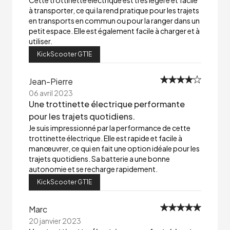
Cette trottinette électrique est très légère et facile
à transporter, ce qui la rend pratique pour les trajets
en transports en commun ou pour la ranger dans un
petit espace. Elle est également facile à charger et à
utiliser.
KickScooter GT1E
Jean-Pierre
06 avril 2023
Une trottinette électrique performante
pour les trajets quotidiens.
Je suis impressionné par la performance de cette
trottinette électrique. Elle est rapide et facile à
manœuvrer, ce qui en fait une option idéale pour les
trajets quotidiens. Sa batterie a une bonne
autonomie et se recharge rapidement.
KickScooter GT1E
Marc
20 janvier 2023