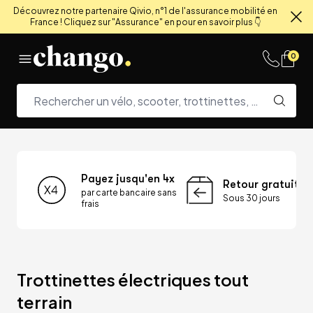
Découvrez notre partenaire Qivio, n°1 de l'assurance mobilité en
France ! Cliquez sur "Assurance" en pour en savoir plus 👇
Fe
Skip to content
0
Payez jusqu'en 4x
Retour gratuit
par carte bancaire sans
Sous 30 jours
frais
Trottinettes électriques tout 
terrain