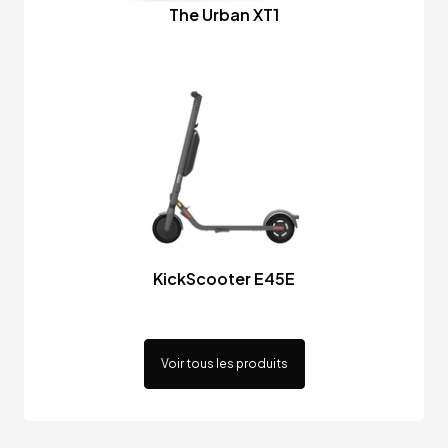
The Urban XT1
KickScooter E45E
Voir tous les produits