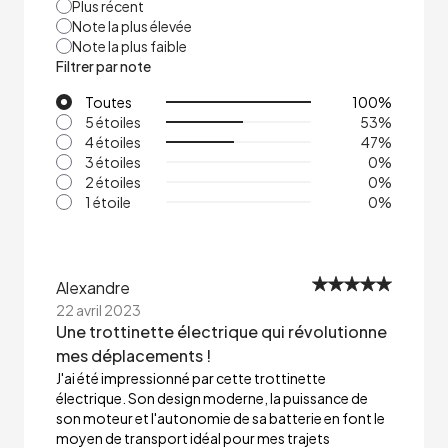
Plus récent
Note la plus élevée
Note la plus faible
Filtrer par note
Toutes
100
%
5 étoiles
53
%
4 étoiles
47
%
3 étoiles
0
%
2 étoiles
0
%
1 étoile
0
%
Alexandre
22 avril 2023
Une trottinette électrique qui révolutionne
mes déplacements !
J'ai été impressionné par cette trottinette
électrique. Son design moderne, la puissance de
son moteur et l'autonomie de sa batterie en font le
moyen de transport idéal pour mes trajets