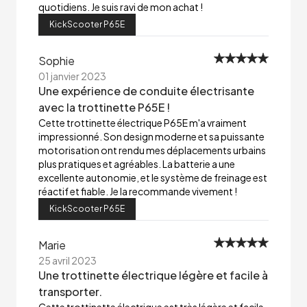
quotidiens. Je suis ravi de mon achat !
KickScooter P65E
Sophie
01 janvier 2023
Une expérience de conduite électrisante
avec la trottinette P65E !
Cette trottinette électrique P65E m'a vraiment
impressionné. Son design moderne et sa puissante
motorisation ont rendu mes déplacements urbains
plus pratiques et agréables. La batterie a une
excellente autonomie, et le système de freinage est
réactif et fiable. Je la recommande vivement !
KickScooter P65E
Marie
25 avril 2023
Une trottinette électrique légère et facile à
transporter.