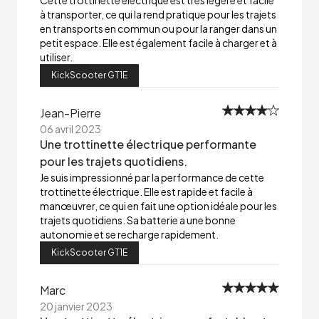
Cette trottinette électrique est très légère et facile
à transporter, ce qui la rend pratique pour les trajets
en transports en commun ou pour la ranger dans un
petit espace. Elle est également facile à charger et à
utiliser.
KickScooter GT1E
Jean-Pierre
06 avril 2023
Une trottinette électrique performante
pour les trajets quotidiens.
Je suis impressionné par la performance de cette
trottinette électrique. Elle est rapide et facile à
manœuvrer, ce qui en fait une option idéale pour les
trajets quotidiens. Sa batterie a une bonne
autonomie et se recharge rapidement.
KickScooter GT1E
Marc
20 janvier 2023