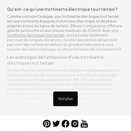
Qu'est-ce qu'une trottinette électrique tout terrain ?
Comme son nom l'indique, une trottinette électrique tout terrain
est une trottinette équipée d'un moteur électrique et de pneus
adaptés à tous les types de terrains. Elle est conçue pour offrir une
grande autonomie et une vitesse maximale de 25 km/h. Avec une
trottinette électrique tout terrain
, vous pouvez facilement
parcourir de longues distances, monter des pentes abruptes et
parcourir des terrains en dehors du goudron sans avoir à vous
soucier des embouteillages ou des problèmes de stationnement.
Les avantages de l'utilisation d'une trottinette
électrique tout terrain :
Si vous cherchez une alternative écologique et pratique pour vos
déplacements en ville ou en campagne, la trottinette électrique
tout terrain est une excellente option. Elle offre de nombreux
avantages par rapport aux moyens de transport traditionnels,
notamment en matière d'ergonomie. Grâce à ses pneus tout
terrain, elle offre une excellente adhérence et vous permet de
parcourir simplement toutes sortes de terrains.
Voir plus
Trottinette électrique tout terrain ergonomique
La trottinette électrique tout terrain est ergonomique et rend vos
déplacements agréables. Alimentée par une batterie rechargeable
entre vos trajets, vous n’aurez pas à vous soucier de l’état de sa
batterie. De plus, elle est équipée de pneus résistants qui peuvent