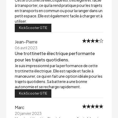
Cette trottinette électrique est très légère et facile
à transporter, ce qui la rend pratique pour les trajets
en transports en commun ou pour la ranger dans un
petit espace. Elle est également facile à charger et à
utiliser.
KickScooter GT1E
Jean-Pierre
06 avril 2023
Une trottinette électrique performante
pour les trajets quotidiens.
Je suis impressionné par la performance de cette
trottinette électrique. Elle est rapide et facile à
manœuvrer, ce qui en fait une option idéale pour les
trajets quotidiens. Sa batterie a une bonne
autonomie et se recharge rapidement.
KickScooter GT1E
Marc
20 janvier 2023