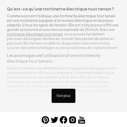
Qu'est-ce qu'une trottinette électrique tout terrain ?
Comme son nom l'indique, une trottinette électrique tout terrain
est une trottinette équipée d'un moteur électrique et de pneus
adaptés à tous les types de terrains. Elle est conçue pour offrir une
grande autonomie et une vitesse maximale de 25 km/h. Avec une
trottinette électrique tout terrain
, vous pouvez facilement
parcourir de longues distances, monter des pentes abruptes et
parcourir des terrains en dehors du goudron sans avoir à vous
soucier des embouteillages ou des problèmes de stationnement.
Les avantages de l'utilisation d'une trottinette
électrique tout terrain :
Si vous cherchez une alternative écologique et pratique pour vos
déplacements en ville ou en campagne, la trottinette électrique
tout terrain est une excellente option. Elle offre de nombreux
avantages par rapport aux moyens de transport traditionnels,
notamment en matière d'ergonomie. Grâce à ses pneus tout
terrain, elle offre une excellente adhérence et vous permet de
parcourir simplement toutes sortes de terrains.
Voir plus
Trottinette électrique tout terrain ergonomique
La trottinette électrique tout terrain est ergonomique et rend vos
déplacements agréables. Alimentée par une batterie rechargeable
entre vos trajets, vous n’aurez pas à vous soucier de l’état de sa
batterie. De plus, elle est équipée de pneus résistants qui peuvent