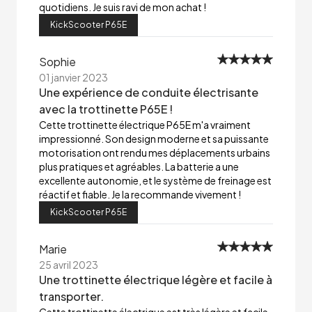
quotidiens. Je suis ravi de mon achat !
KickScooter P65E
Sophie
01 janvier 2023
Une expérience de conduite électrisante
avec la trottinette P65E !
Cette trottinette électrique P65E m'a vraiment
impressionné. Son design moderne et sa puissante
motorisation ont rendu mes déplacements urbains
plus pratiques et agréables. La batterie a une
excellente autonomie, et le système de freinage est
réactif et fiable. Je la recommande vivement !
KickScooter P65E
Marie
25 avril 2023
Une trottinette électrique légère et facile à
transporter.