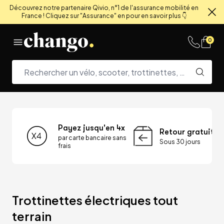
Découvrez notre partenaire Qivio, n°1 de l'assurance mobilité en
France ! Cliquez sur "Assurance" en pour en savoir plus 👇
Fe
Skip to content
0
Payez jusqu'en 4x
Retour gratuit
par carte bancaire sans
Sous 30 jours
frais
Trottinettes électriques tout 
terrain