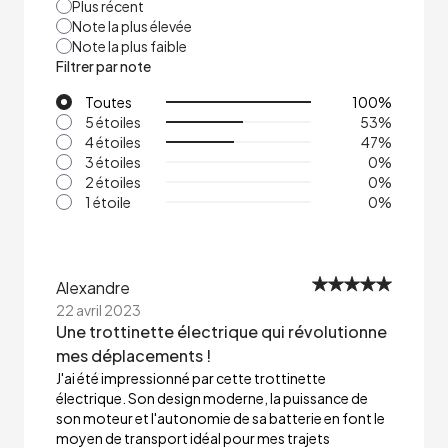
Plus récent
Note la plus élevée
Note la plus faible
Filtrer par note
Toutes
100
%
5 étoiles
53
%
4 étoiles
47
%
3 étoiles
0
%
2 étoiles
0
%
1 étoile
0
%
Alexandre
22 avril 2023
Une trottinette électrique qui révolutionne
mes déplacements !
J'ai été impressionné par cette trottinette
électrique. Son design moderne, la puissance de
son moteur et l'autonomie de sa batterie en font le
moyen de transport idéal pour mes trajets