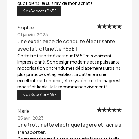
quotidiens. Je suis ravi de mon achat !
KickScooter P65E
Sophie
01 janvier 2023
Une expérience de conduite électrisante
avec la trottinette P65E !
Cette trottinette électrique P65E m'a vraiment
impressionné. Son design moderne et sa puissante
motorisation ont rendu mes déplacements urbains
plus pratiques et agréables. La batterie a une
excellente autonomie, et le système de freinage est
réactif et fiable. Je la recommande vivement !
KickScooter P65E
Marie
25 avril 2023
Une trottinette électrique légère et facile à
transporter.