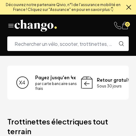
Découvrez notre partenaire Qivio, n°1 de l'assurance mobilité en
France ! Cliquez sur "Assurance" en pour en savoir plus 👇
Fe
Skip to content
0
Payez jusqu'en 4x
Retour gratuit
par carte bancaire sans
Sous 30 jours
frais
Trottinettes électriques tout 
terrain