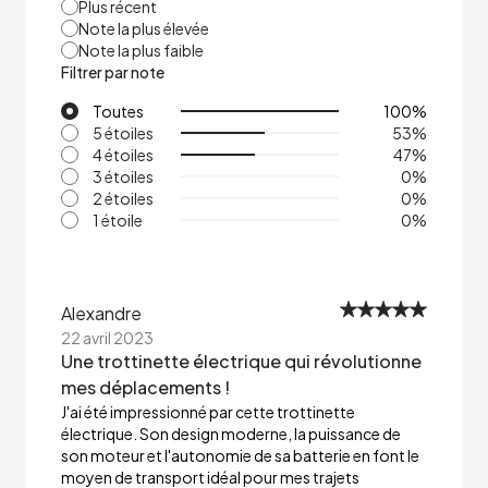
Plus récent
Note la plus élevée
Note la plus faible
Filtrer par note
Toutes
100
%
5 étoiles
53
%
4 étoiles
47
%
3 étoiles
0
%
2 étoiles
0
%
1 étoile
0
%
Alexandre
22 avril 2023
Une trottinette électrique qui révolutionne
mes déplacements !
J'ai été impressionné par cette trottinette
électrique. Son design moderne, la puissance de
son moteur et l'autonomie de sa batterie en font le
moyen de transport idéal pour mes trajets