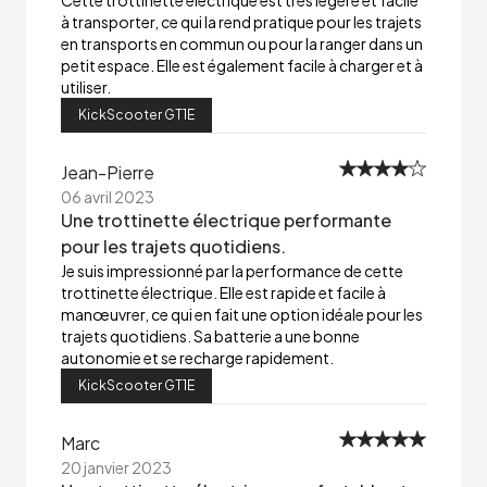
Cette trottinette électrique est très légère et facile
à transporter, ce qui la rend pratique pour les trajets
en transports en commun ou pour la ranger dans un
petit espace. Elle est également facile à charger et à
utiliser.
KickScooter GT1E
Jean-Pierre
06 avril 2023
Une trottinette électrique performante
pour les trajets quotidiens.
Je suis impressionné par la performance de cette
trottinette électrique. Elle est rapide et facile à
manœuvrer, ce qui en fait une option idéale pour les
trajets quotidiens. Sa batterie a une bonne
autonomie et se recharge rapidement.
KickScooter GT1E
Marc
20 janvier 2023