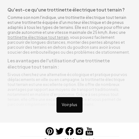
Qu'est-ce qu'une trottinette électrique tout terrain ?
Comme son nom l'indique, une trottinette électrique tout terrain
est une trottinette équipée d'un moteur électrique et de pneus
adaptés à tous les types de terrains. Elle est conçue pour offrir une
grande autonomie et une vitesse maximale de 25 km/h. Avec une
trottinette électrique tout terrain
, vous pouvez facilement
parcourir de longues distances, monter des pentes abruptes et
parcourir des terrains en dehors du goudron sans avoir à vous
soucier des embouteillages ou des problèmes de stationnement.
Les avantages de l'utilisation d'une trottinette
électrique tout terrain :
Si vous cherchez une alternative écologique et pratique pour vos
déplacements en ville ou en campagne, la trottinette électrique
tout terrain est une excellente option. Elle offre de nombreux
avantages par rapport aux moyens de transport traditionnels,
notamment en matière d'ergonomie. Grâce à ses pneus tout
terrain, elle offre une excellente adhérence et vous permet de
parcourir simplement toutes sortes de terrains.
Voir plus
Trottinette électrique tout terrain ergonomique
La trottinette électrique tout terrain est ergonomique et rend vos
déplacements agréables. Alimentée par une batterie rechargeable
entre vos trajets, vous n’aurez pas à vous soucier de l’état de sa
batterie. De plus, elle est équipée de pneus résistants qui peuvent