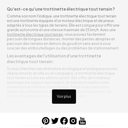
Qu'est-ce qu'une trottinette électrique tout terrain ?
Comme son nom l'indique, une trottinette électrique tout terrain
est une trottinette équipée d'un moteur électrique et de pneus
adaptés à tous les types de terrains. Elle est conçue pour offrir une
grande autonomie et une vitesse maximale de 25 km/h. Avec une
trottinette électrique tout terrain
, vous pouvez facilement
parcourir de longues distances, monter des pentes abruptes et
parcourir des terrains en dehors du goudron sans avoir à vous
soucier des embouteillages ou des problèmes de stationnement.
Les avantages de l'utilisation d'une trottinette
électrique tout terrain :
Si vous cherchez une alternative écologique et pratique pour vos
déplacements en ville ou en campagne, la trottinette électrique
tout terrain est une excellente option. Elle offre de nombreux
avantages par rapport aux moyens de transport traditionnels,
notamment en matière d'ergonomie. Grâce à ses pneus tout
terrain, elle offre une excellente adhérence et vous permet de
parcourir simplement toutes sortes de terrains.
Voir plus
Trottinette électrique tout terrain ergonomique
La trottinette électrique tout terrain est ergonomique et rend vos
déplacements agréables. Alimentée par une batterie rechargeable
entre vos trajets, vous n’aurez pas à vous soucier de l’état de sa
batterie. De plus, elle est équipée de pneus résistants qui peuvent