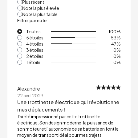
Plus récent
Note la plus élevée
Note la plus faible
Filtrer par note
Toutes
100
%
5 étoiles
53
%
4 étoiles
47
%
3 étoiles
0
%
2 étoiles
0
%
1 étoile
0
%
Alexandre
22 avril 2023
Une trottinette électrique qui révolutionne
mes déplacements !
J'ai été impressionné par cette trottinette
électrique. Son design moderne, la puissance de
son moteur et l'autonomie de sa batterie en font le
moyen de transport idéal pour mes trajets