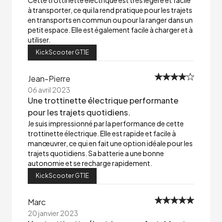
Cette trottinette électrique est très légère et facile
à transporter, ce qui la rend pratique pour les trajets
en transports en commun ou pour la ranger dans un
petit espace. Elle est également facile à charger et à
utiliser.
KickScooter GT1E
Jean-Pierre
06 avril 2023
Une trottinette électrique performante
pour les trajets quotidiens.
Je suis impressionné par la performance de cette
trottinette électrique. Elle est rapide et facile à
manœuvrer, ce qui en fait une option idéale pour les
trajets quotidiens. Sa batterie a une bonne
autonomie et se recharge rapidement.
KickScooter GT1E
Marc
20 janvier 2023