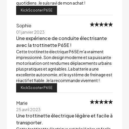
quotidiens. Je suis ravi de mon achat !
KickScooter P65E
Sophie
01 janvier 2023
Une expérience de conduite électrisante
avec la trottinette P65E !
Cette trottinette électrique P65E m'a vraiment
impressionné. Son design moderne et sa puissante
motorisation ont rendu mes déplacements urbains
plus pratiques et agréables. La batterie a une
excellente autonomie, et le système de freinage est
réactif et fiable. Je la recommande vivement !
KickScooter P65E
Marie
25 avril 2023
Une trottinette électrique légère et facile à
transporter.