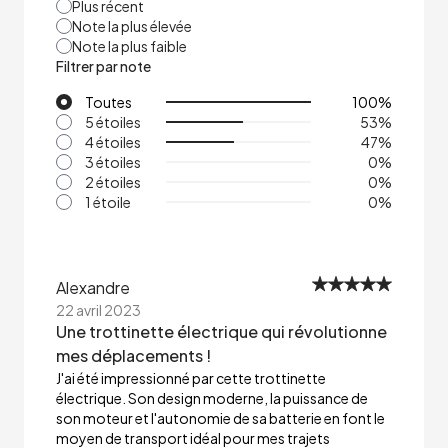
Plus récent
Note la plus élevée
Note la plus faible
Filtrer par note
Toutes
100
%
5 étoiles
53
%
4 étoiles
47
%
3 étoiles
0
%
2 étoiles
0
%
1 étoile
0
%
Alexandre
22 avril 2023
Une trottinette électrique qui révolutionne
mes déplacements !
J'ai été impressionné par cette trottinette
électrique. Son design moderne, la puissance de
son moteur et l'autonomie de sa batterie en font le
moyen de transport idéal pour mes trajets