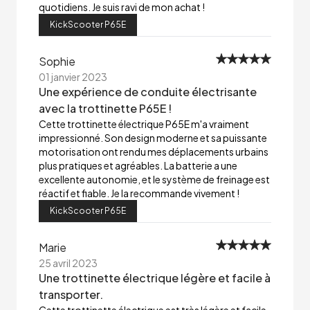
quotidiens. Je suis ravi de mon achat !
KickScooter P65E
Sophie
01 janvier 2023
Une expérience de conduite électrisante
avec la trottinette P65E !
Cette trottinette électrique P65E m'a vraiment
impressionné. Son design moderne et sa puissante
motorisation ont rendu mes déplacements urbains
plus pratiques et agréables. La batterie a une
excellente autonomie, et le système de freinage est
réactif et fiable. Je la recommande vivement !
KickScooter P65E
Marie
25 avril 2023
Une trottinette électrique légère et facile à
transporter.