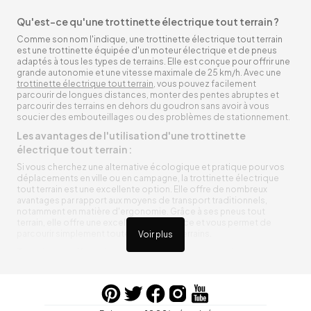
Qu'est-ce qu'une trottinette électrique tout terrain ?
Comme son nom l'indique, une trottinette électrique tout terrain
est une trottinette équipée d'un moteur électrique et de pneus
adaptés à tous les types de terrains. Elle est conçue pour offrir une
grande autonomie et une vitesse maximale de 25 km/h. Avec une
trottinette électrique tout terrain
, vous pouvez facilement
parcourir de longues distances, monter des pentes abruptes et
parcourir des terrains en dehors du goudron sans avoir à vous
soucier des embouteillages ou des problèmes de stationnement.
Les avantages de l'utilisation d'une trottinette
électrique tout terrain :
Si vous cherchez une alternative écologique et pratique pour vos
déplacements en ville ou en campagne, la trottinette électrique
tout terrain est une excellente option. Elle offre de nombreux
avantages par rapport aux moyens de transport traditionnels,
notamment en matière d'ergonomie. Grâce à ses pneus tout
terrain, elle offre une excellente adhérence et vous permet de
parcourir simplement toutes sortes de terrains.
Voir plus
Trottinette électrique tout terrain ergonomique
La trottinette électrique tout terrain est ergonomique et rend vos
déplacements agréables. Alimentée par une batterie rechargeable
entre vos trajets, vous n’aurez pas à vous soucier de l’état de sa
batterie. De plus, elle est équipée de pneus résistants qui peuvent