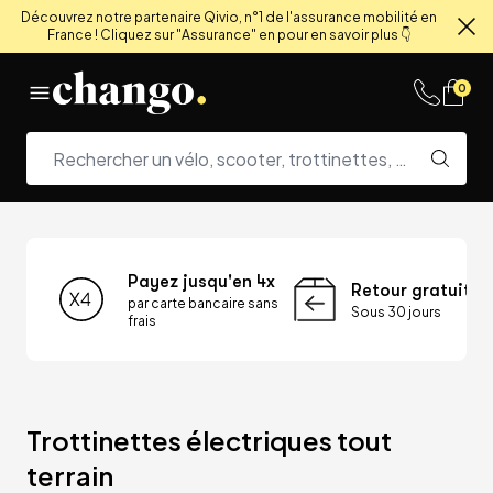
Découvrez notre partenaire Qivio, n°1 de l'assurance mobilité en
France ! Cliquez sur "Assurance" en pour en savoir plus 👇
Fe
Skip to content
0
Payez jusqu'en 4x
Retour gratuit
par carte bancaire sans
Sous 30 jours
frais
Trottinettes électriques tout 
terrain