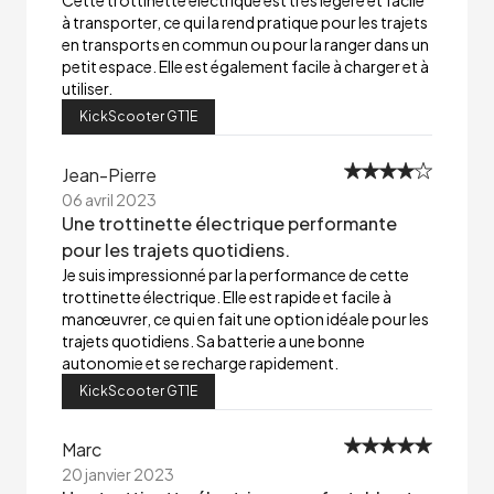
Cette trottinette électrique est très légère et facile
à transporter, ce qui la rend pratique pour les trajets
en transports en commun ou pour la ranger dans un
petit espace. Elle est également facile à charger et à
utiliser.
KickScooter GT1E
Jean-Pierre
06 avril 2023
Une trottinette électrique performante
pour les trajets quotidiens.
Je suis impressionné par la performance de cette
trottinette électrique. Elle est rapide et facile à
manœuvrer, ce qui en fait une option idéale pour les
trajets quotidiens. Sa batterie a une bonne
autonomie et se recharge rapidement.
KickScooter GT1E
Marc
20 janvier 2023