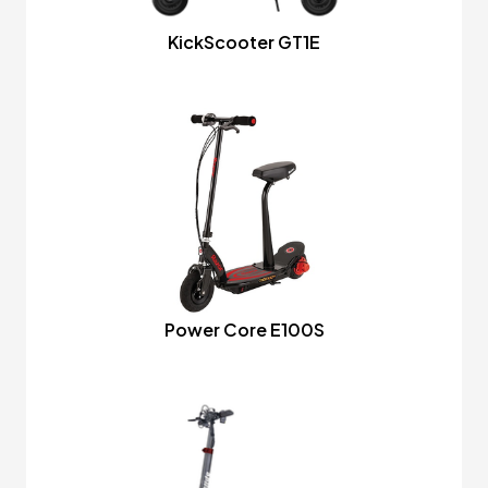
KickScooter GT1E
Power Core E100S