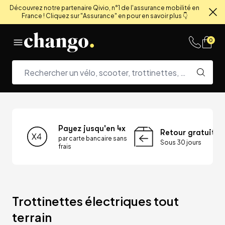
Découvrez notre partenaire Qivio, n°1 de l'assurance mobilité en
France ! Cliquez sur "Assurance" en pour en savoir plus 👇
Fe
Skip to content
0
Payez jusqu'en 4x
Retour gratuit
par carte bancaire sans
Sous 30 jours
frais
Trottinettes électriques tout 
terrain