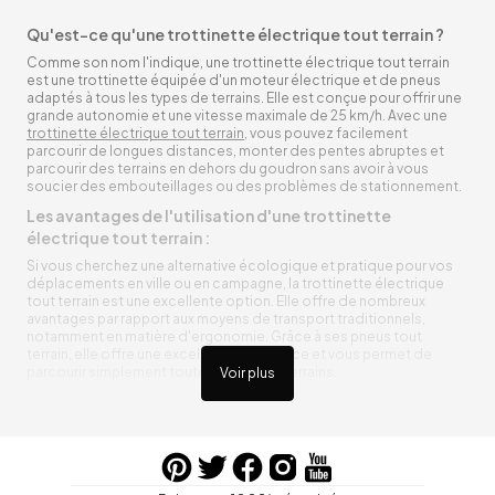
Qu'est-ce qu'une trottinette électrique tout terrain ?
Comme son nom l'indique, une trottinette électrique tout terrain
est une trottinette équipée d'un moteur électrique et de pneus
adaptés à tous les types de terrains. Elle est conçue pour offrir une
grande autonomie et une vitesse maximale de 25 km/h. Avec une
trottinette électrique tout terrain
, vous pouvez facilement
parcourir de longues distances, monter des pentes abruptes et
parcourir des terrains en dehors du goudron sans avoir à vous
soucier des embouteillages ou des problèmes de stationnement.
Les avantages de l'utilisation d'une trottinette
électrique tout terrain :
Si vous cherchez une alternative écologique et pratique pour vos
déplacements en ville ou en campagne, la trottinette électrique
tout terrain est une excellente option. Elle offre de nombreux
avantages par rapport aux moyens de transport traditionnels,
notamment en matière d'ergonomie. Grâce à ses pneus tout
terrain, elle offre une excellente adhérence et vous permet de
parcourir simplement toutes sortes de terrains.
Voir plus
Trottinette électrique tout terrain ergonomique
La trottinette électrique tout terrain est ergonomique et rend vos
déplacements agréables. Alimentée par une batterie rechargeable
entre vos trajets, vous n’aurez pas à vous soucier de l’état de sa
batterie. De plus, elle est équipée de pneus résistants qui peuvent