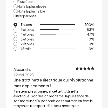
Plus récent
Note la plus élevée
Note la plus faible
Filtrer par note
Toutes
100
%
5 étoiles
53
%
4 étoiles
47
%
3 étoiles
0
%
2 étoiles
0
%
1 étoile
0
%
Alexandre
22 avril 2023
Une trottinette électrique qui révolutionne
mes déplacements !
J'ai été impressionné par cette trottinette
électrique. Son design moderne, la puissance de
son moteur et l'autonomie de sa batterie en font le
moyen de transport idéal pour mes trajets