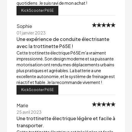
quotidiens. Je suis ravi de mon achat !
KickScooter P65E
Sophie
01 janvier 2023
Une expérience de conduite électrisante
avec la trottinette P65E !
Cette trottinette électrique P65E m'a vraiment
impressionné. Son design moderne et sa puissante
motorisation ont rendu mes déplacements urbains
plus pratiques et agréables. La batterie a une
excellente autonomie, et le système de freinage est
réactif et fiable. Je la recommande vivement !
KickScooter P65E
Marie
25 avril 2023
Une trottinette électrique légère et facile à
transporter.