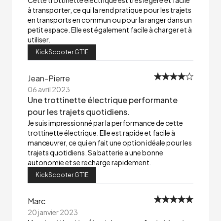
Cette trottinette électrique est très légère et facile
à transporter, ce qui la rend pratique pour les trajets
en transports en commun ou pour la ranger dans un
petit espace. Elle est également facile à charger et à
utiliser.
KickScooter GT1E
Jean-Pierre
06 avril 2023
Une trottinette électrique performante
pour les trajets quotidiens.
Je suis impressionné par la performance de cette
trottinette électrique. Elle est rapide et facile à
manœuvrer, ce qui en fait une option idéale pour les
trajets quotidiens. Sa batterie a une bonne
autonomie et se recharge rapidement.
KickScooter GT1E
Marc
20 janvier 2023