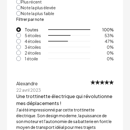
Plus récent
Note la plus élevée
Note la plus faible
Filtrer par note
Toutes
100
%
5 étoiles
53
%
4 étoiles
47
%
3 étoiles
0
%
2 étoiles
0
%
1 étoile
0
%
Alexandre
22 avril 2023
Une trottinette électrique qui révolutionne
mes déplacements !
J'ai été impressionné par cette trottinette
électrique. Son design moderne, la puissance de
son moteur et l'autonomie de sa batterie en font le
moyen de transport idéal pour mes trajets