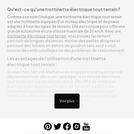
Qu'est-ce qu'une trottinette électrique tout terrain ?
Comme son nom l'indique, une trottinette électrique tout terrain
est une trottinette équipée d'un moteur électrique et de pneus
adaptés à tous les types de terrains. Elle est conçue pour offrir une
grande autonomie et une vitesse maximale de 25 km/h. Avec une
trottinette électrique tout terrain
, vous pouvez facilement
parcourir de longues distances, monter des pentes abruptes et
parcourir des terrains en dehors du goudron sans avoir à vous
soucier des embouteillages ou des problèmes de stationnement.
Les avantages de l'utilisation d'une trottinette
électrique tout terrain :
Si vous cherchez une alternative écologique et pratique pour vos
déplacements en ville ou en campagne, la trottinette électrique
tout terrain est une excellente option. Elle offre de nombreux
avantages par rapport aux moyens de transport traditionnels,
notamment en matière d'ergonomie. Grâce à ses pneus tout
terrain, elle offre une excellente adhérence et vous permet de
parcourir simplement toutes sortes de terrains.
Voir plus
Trottinette électrique tout terrain ergonomique
La trottinette électrique tout terrain est ergonomique et rend vos
déplacements agréables. Alimentée par une batterie rechargeable
entre vos trajets, vous n’aurez pas à vous soucier de l’état de sa
batterie. De plus, elle est équipée de pneus résistants qui peuvent