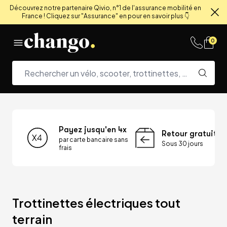
Découvrez notre partenaire Qivio, n°1 de l'assurance mobilité en
France ! Cliquez sur "Assurance" en pour en savoir plus 👇
Fe
Skip to content
0
Payez jusqu'en 4x
Retour gratuit
par carte bancaire sans
Sous 30 jours
frais
Trottinettes électriques tout 
terrain