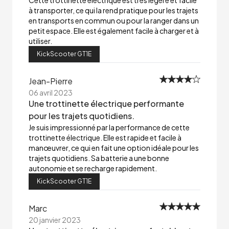
Cette trottinette électrique est très légère et facile
à transporter, ce qui la rend pratique pour les trajets
en transports en commun ou pour la ranger dans un
petit espace. Elle est également facile à charger et à
utiliser.
KickScooter GT1E
Jean-Pierre
06 avril 2023
Une trottinette électrique performante
pour les trajets quotidiens.
Je suis impressionné par la performance de cette
trottinette électrique. Elle est rapide et facile à
manœuvrer, ce qui en fait une option idéale pour les
trajets quotidiens. Sa batterie a une bonne
autonomie et se recharge rapidement.
KickScooter GT1E
Marc
20 janvier 2023