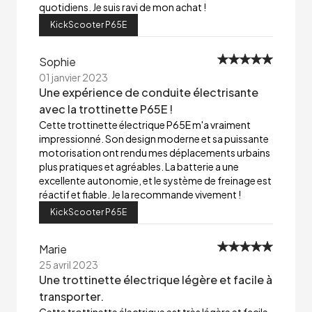
quotidiens. Je suis ravi de mon achat !
KickScooter P65E
Sophie
01 janvier 2023
Une expérience de conduite électrisante
avec la trottinette P65E !
Cette trottinette électrique P65E m'a vraiment
impressionné. Son design moderne et sa puissante
motorisation ont rendu mes déplacements urbains
plus pratiques et agréables. La batterie a une
excellente autonomie, et le système de freinage est
réactif et fiable. Je la recommande vivement !
KickScooter P65E
Marie
25 avril 2023
Une trottinette électrique légère et facile à
transporter.