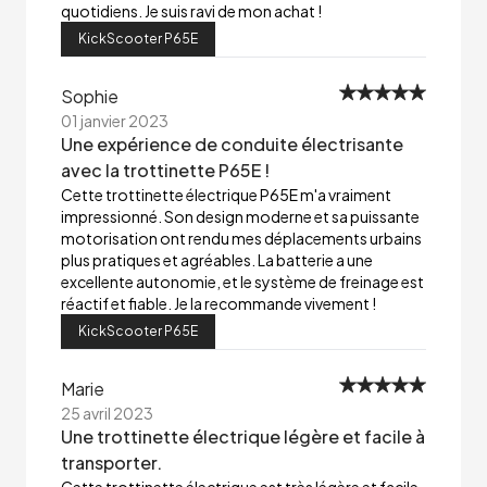
quotidiens. Je suis ravi de mon achat !
KickScooter P65E
Sophie
01 janvier 2023
Une expérience de conduite électrisante
avec la trottinette P65E !
Cette trottinette électrique P65E m'a vraiment
impressionné. Son design moderne et sa puissante
motorisation ont rendu mes déplacements urbains
plus pratiques et agréables. La batterie a une
excellente autonomie, et le système de freinage est
réactif et fiable. Je la recommande vivement !
KickScooter P65E
Marie
25 avril 2023
Une trottinette électrique légère et facile à
transporter.