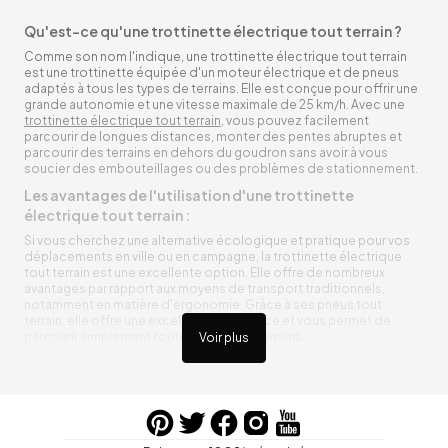
Qu'est-ce qu'une trottinette électrique tout terrain ?
Comme son nom l'indique, une trottinette électrique tout terrain
est une trottinette équipée d'un moteur électrique et de pneus
adaptés à tous les types de terrains. Elle est conçue pour offrir une
grande autonomie et une vitesse maximale de 25 km/h. Avec une
trottinette électrique tout terrain
, vous pouvez facilement
parcourir de longues distances, monter des pentes abruptes et
parcourir des terrains en dehors du goudron sans avoir à vous
soucier des embouteillages ou des problèmes de stationnement.
Les avantages de l'utilisation d'une trottinette
électrique tout terrain :
Si vous cherchez une alternative écologique et pratique pour vos
déplacements en ville ou en campagne, la trottinette électrique
tout terrain est une excellente option. Elle offre de nombreux
avantages par rapport aux moyens de transport traditionnels,
notamment en matière d'ergonomie. Grâce à ses pneus tout
terrain, elle offre une excellente adhérence et vous permet de
parcourir simplement toutes sortes de terrains.
Voir plus
Trottinette électrique tout terrain ergonomique
La trottinette électrique tout terrain est ergonomique et rend vos
déplacements agréables. Alimentée par une batterie rechargeable
entre vos trajets, vous n’aurez pas à vous soucier de l’état de sa
batterie. De plus, elle est équipée de pneus résistants qui peuvent