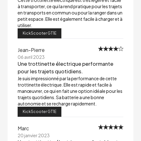
Cette trottinette électrique est très légère et facile
à transporter, ce qui la rend pratique pour les trajets
en transports en commun ou pour la ranger dans un
petit espace. Elle est également facile à charger et à
utiliser.
KickScooter GT1E
Jean-Pierre
06 avril 2023
Une trottinette électrique performante
pour les trajets quotidiens.
Je suis impressionné par la performance de cette
trottinette électrique. Elle est rapide et facile à
manœuvrer, ce qui en fait une option idéale pour les
trajets quotidiens. Sa batterie a une bonne
autonomie et se recharge rapidement.
KickScooter GT1E
Marc
20 janvier 2023