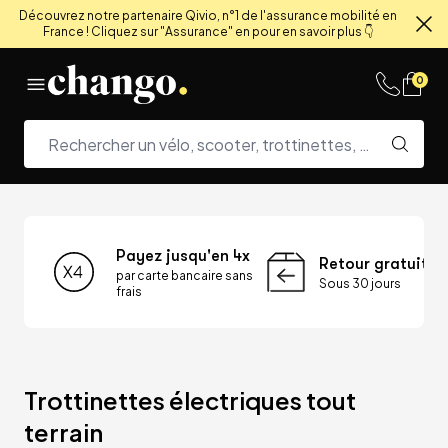
Découvrez notre partenaire Qivio, n°1 de l'assurance mobilité en
France ! Cliquez sur "Assurance" en pour en savoir plus 👇
Fe
Skip to content
0
Payez jusqu'en 4x
Retour gratuit
par carte bancaire sans
Sous 30 jours
frais
Trottinettes électriques tout 
terrain