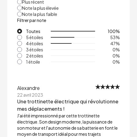
Plus récent
Note la plus élevée
Note la plus faible
Filtrer par note
Toutes
100
%
5 étoiles
53
%
4 étoiles
47
%
3 étoiles
0
%
2 étoiles
0
%
1 étoile
0
%
Alexandre
22 avril 2023
Une trottinette électrique qui révolutionne
mes déplacements !
J'ai été impressionné par cette trottinette
électrique. Son design moderne, la puissance de
son moteur et l'autonomie de sa batterie en font le
moyen de transport idéal pour mes trajets