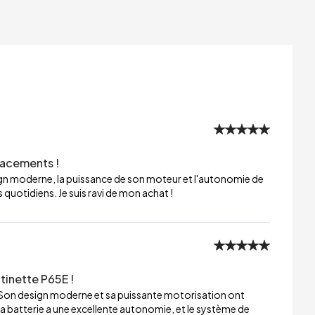
lacements !
sign moderne, la puissance de son moteur et l'autonomie de
 quotidiens. Je suis ravi de mon achat !
tinette P65E !
 Son design moderne et sa puissante motorisation ont
a batterie a une excellente autonomie, et le système de