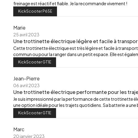
freinage est réactif et fiable. Je la recommande vivement !
KickScooter P65E
Marie
25 avril 2023
Une trottinette électrique légère et facile à transpor
Cette trottinette électrique est très légère et facile à transport
commun ou pour la ranger dans un petit espace. Elle est égalemen
KickScooter GT1E
Jean-Pierre
06 avril 2023
Une trottinette électrique performante pour les traj
Je suis impressionné par la performance de cette trottinette élec
une option idéale pour les trajets quotidiens. Sa batterie a u
KickScooter GT1E
Marc
20 janvier 2023