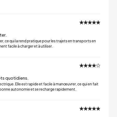
ter.
er, ce qui la rend pratique pour les trajets en transports en
t facile à charger et à utiliser.
ets quotidiens.
trique. Elle est rapide et facile à manœuvrer, ce qui en fait
ne bonne autonomie et se recharge rapidement.