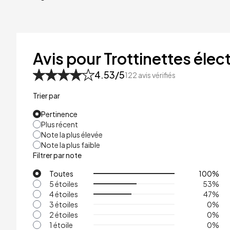
40kg
41kg
48kg
Avis pour Trottinettes élect
53kg
4.53
/5
122
avis vérifiés
Trier par
Pertinence
Plus récent
Note la plus élevée
Note la plus faible
Filtrer par note
Toutes
100
%
5 étoiles
53
%
4 étoiles
47
%
3 étoiles
0
%
2 étoiles
0
%
1 étoile
0
%