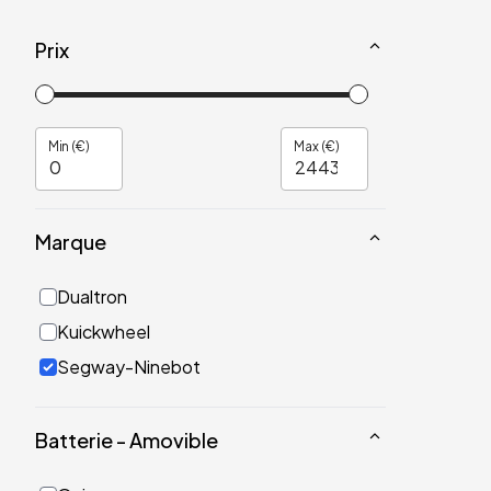
Prix
Min (€)
Max (€)
Marque
Dualtron
Kuickwheel
Segway-Ninebot
Batterie - Amovible