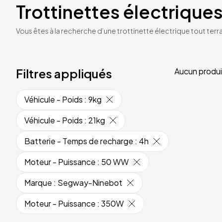
Trottinettes électriques
Vous êtes à la recherche d’une trottinette électrique tout terrai
Filtres appliqués
Aucun produi
Véhicule - Poids
:
9kg
Véhicule - Poids
:
21kg
Batterie - Temps de recharge
:
4h
Moteur - Puissance
:
50 WW
Marque
:
Segway-Ninebot
Moteur - Puissance
:
350W