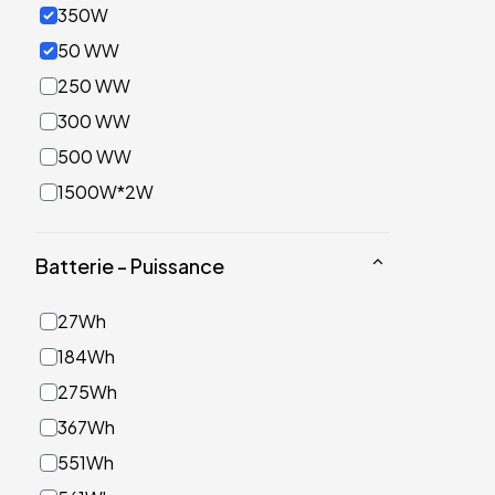
350W
50 WW
250 WW
300 WW
500 WW
1500W*2W
Batterie - Puissance
27Wh
184Wh
275Wh
367Wh
551Wh