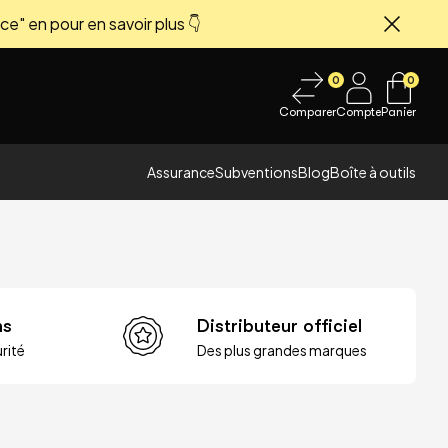
ce" en pour en savoir plus 👇
Fermer
0
0
Comparer
Compte
Panier
Assurance
Subventions
Blog
Boîte à outils
ns
Distributeur officiel
rité
Des plus grandes marques