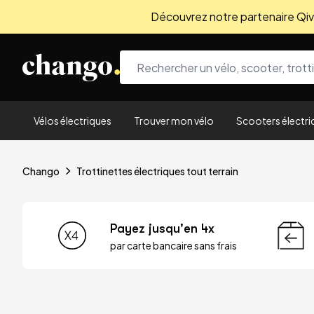
Découvrez notre partenaire Qivio
Skip to content
Vélos électriques
Trouver mon vélo
Scooters électri
Chango
Trottinettes électriques tout terrain
Payez jusqu'en 4x
par carte bancaire sans frais