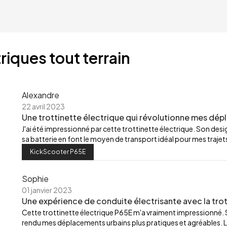
riques tout terrain
Alexandre
22 avril 2023
Une trottinette électrique qui révolutionne mes dép
J'ai été impressionné par cette trottinette électrique. Son de
sa batterie en font le moyen de transport idéal pour mes trajets
KickScooter P65E
Sophie
01 janvier 2023
Une expérience de conduite électrisante avec la trot
Cette trottinette électrique P65E m'a vraiment impressionné.
rendu mes déplacements urbains plus pratiques et agréables. L