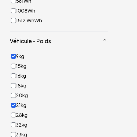
561Wh
1008Wh
1512 WhWh
Véhicule - Poids
9kg
15kg
16kg
18kg
20kg
21kg
28kg
32kg
33kg