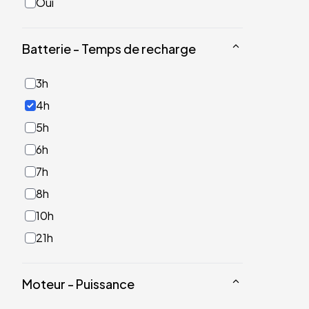
Oui
Batterie - Temps de recharge
3h
4h
5h
6h
7h
8h
10h
21h
Moteur - Puissance