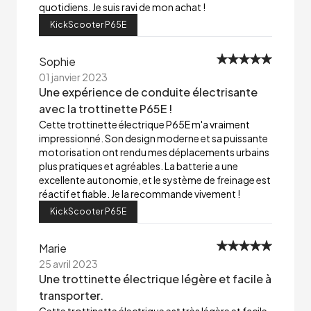
quotidiens. Je suis ravi de mon achat !
KickScooter P65E
Sophie
01 janvier 2023
Une expérience de conduite électrisante
avec la trottinette P65E !
Cette trottinette électrique P65E m'a vraiment
impressionné. Son design moderne et sa puissante
motorisation ont rendu mes déplacements urbains
plus pratiques et agréables. La batterie a une
excellente autonomie, et le système de freinage est
réactif et fiable. Je la recommande vivement !
KickScooter P65E
Marie
25 avril 2023
Une trottinette électrique légère et facile à
transporter.