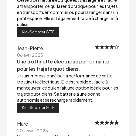
Cette trottinette électrique est très légère et facile
à transporter, ce qui la rend pratique pour les trajets
en transports en commun ou pour la ranger dans un
petit espace. Elle est également facile à charger et à
utiliser.
KickScooter GT1E
Jean-Pierre
06 avril 2023
Une trottinette électrique performante
pour les trajets quotidiens.
Je suis impressionné par la performance de cette
trottinette électrique. Elle est rapide et facile à
manœuvrer, ce qui en fait une option idéale pour les
trajets quotidiens. Sa batterie a une bonne
autonomie et se recharge rapidement.
KickScooter GT1E
Marc
20 janvier 2023