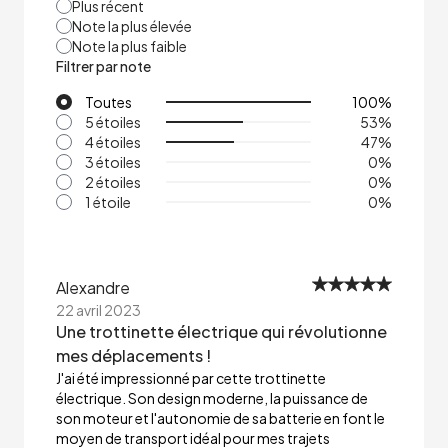
Plus récent
Note la plus élevée
Note la plus faible
Filtrer par note
Toutes
100
%
5 étoiles
53
%
4 étoiles
47
%
3 étoiles
0
%
2 étoiles
0
%
1 étoile
0
%
Alexandre
22 avril 2023
Une trottinette électrique qui révolutionne
mes déplacements !
J'ai été impressionné par cette trottinette
électrique. Son design moderne, la puissance de
son moteur et l'autonomie de sa batterie en font le
moyen de transport idéal pour mes trajets