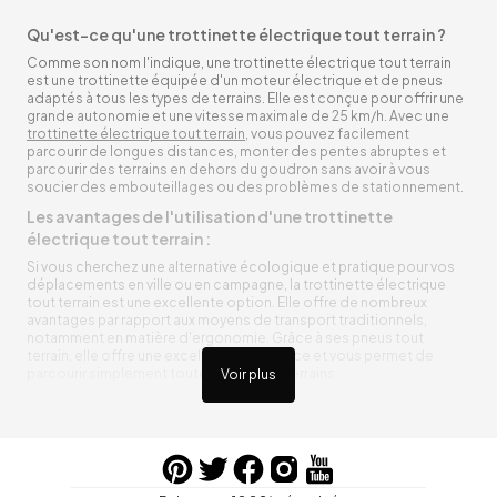
Qu'est-ce qu'une trottinette électrique tout terrain ?
Comme son nom l'indique, une trottinette électrique tout terrain
est une trottinette équipée d'un moteur électrique et de pneus
adaptés à tous les types de terrains. Elle est conçue pour offrir une
grande autonomie et une vitesse maximale de 25 km/h. Avec une
trottinette électrique tout terrain
, vous pouvez facilement
parcourir de longues distances, monter des pentes abruptes et
parcourir des terrains en dehors du goudron sans avoir à vous
soucier des embouteillages ou des problèmes de stationnement.
Les avantages de l'utilisation d'une trottinette
électrique tout terrain :
Si vous cherchez une alternative écologique et pratique pour vos
déplacements en ville ou en campagne, la trottinette électrique
tout terrain est une excellente option. Elle offre de nombreux
avantages par rapport aux moyens de transport traditionnels,
notamment en matière d'ergonomie. Grâce à ses pneus tout
terrain, elle offre une excellente adhérence et vous permet de
parcourir simplement toutes sortes de terrains.
Voir plus
Trottinette électrique tout terrain ergonomique
La trottinette électrique tout terrain est ergonomique et rend vos
déplacements agréables. Alimentée par une batterie rechargeable
entre vos trajets, vous n’aurez pas à vous soucier de l’état de sa
batterie. De plus, elle est équipée de pneus résistants qui peuvent