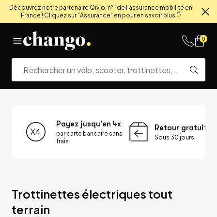
Découvrez notre partenaire Qivio, n°1 de l'assurance mobilité en
France ! Cliquez sur "Assurance" en pour en savoir plus 👇
Fe
Skip to content
0
Payez jusqu'en 4x
Retour gratuit
par carte bancaire sans
Sous 30 jours
frais
Trottinettes électriques tout 
terrain