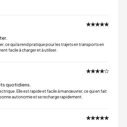
ter.
er, ce qui la rend pratique pour les trajets en transports en
t facile à charger et à utiliser.
ets quotidiens.
trique. Elle est rapide et facile à manœuvrer, ce qui en fait
ne bonne autonomie et se recharge rapidement.