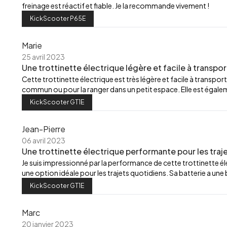
freinage est réactif et fiable. Je la recommande vivement !
KickScooter P65E
Marie
25 avril 2023
Une trottinette électrique légère et facile à transpor
Cette trottinette électrique est très légère et facile à transport
commun ou pour la ranger dans un petit espace. Elle est égalemen
KickScooter GT1E
Jean-Pierre
06 avril 2023
Une trottinette électrique performante pour les traj
Je suis impressionné par la performance de cette trottinette élec
une option idéale pour les trajets quotidiens. Sa batterie a u
KickScooter GT1E
Marc
20 janvier 2023