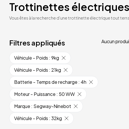
Trottinettes électriques
Vous êtes à la recherche d’une trottinette électrique tout terrai
Filtres appliqués
Aucun produi
Véhicule - Poids
:
9kg
Véhicule - Poids
:
21kg
Batterie - Temps de recharge
:
4h
Moteur - Puissance
:
50 WW
Marque
:
Segway-Ninebot
Véhicule - Poids
:
32kg