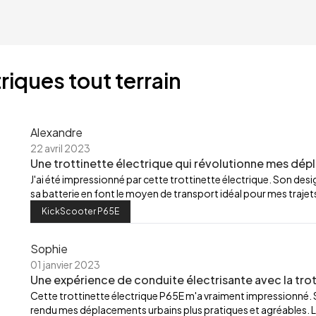
riques tout terrain
Alexandre
22 avril 2023
Une trottinette électrique qui révolutionne mes dép
J'ai été impressionné par cette trottinette électrique. Son de
sa batterie en font le moyen de transport idéal pour mes trajets
KickScooter P65E
Sophie
01 janvier 2023
Une expérience de conduite électrisante avec la trot
Cette trottinette électrique P65E m'a vraiment impressionné.
rendu mes déplacements urbains plus pratiques et agréables. L