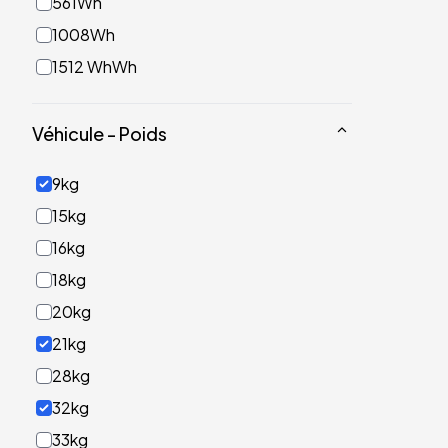
561Wh
1008Wh
1512 WhWh
Véhicule - Poids
9kg
15kg
16kg
18kg
20kg
21kg
28kg
32kg
33kg