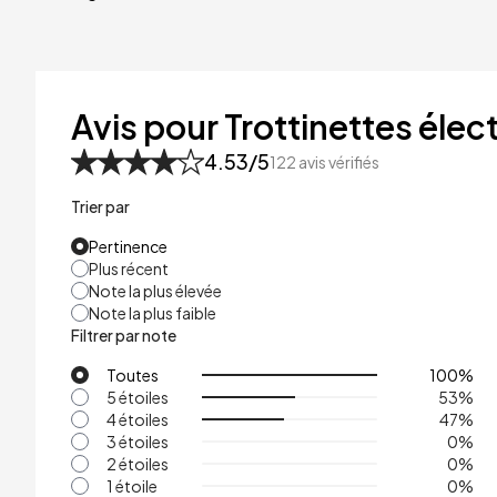
40kg
41kg
48kg
Avis pour Trottinettes élect
53kg
4.53
/5
122
avis vérifiés
Trier par
Pertinence
Plus récent
Note la plus élevée
Note la plus faible
Filtrer par note
Toutes
100
%
5 étoiles
53
%
4 étoiles
47
%
3 étoiles
0
%
2 étoiles
0
%
1 étoile
0
%