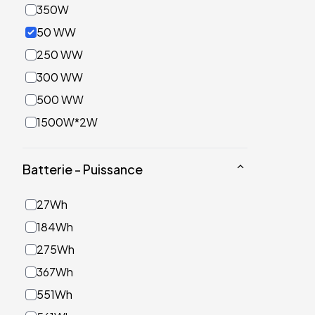
350W
50 WW
250 WW
300 WW
500 WW
1500W*2W
Batterie - Puissance
27Wh
184Wh
275Wh
367Wh
551Wh