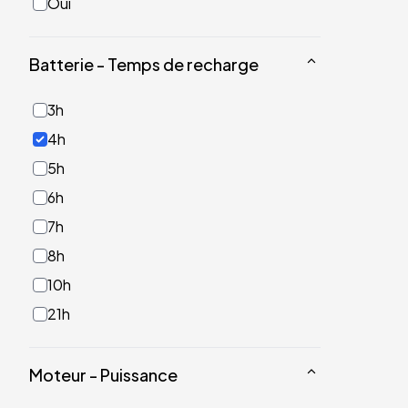
Oui
Batterie - Temps de recharge
3h
4h
5h
6h
7h
8h
10h
21h
Moteur - Puissance