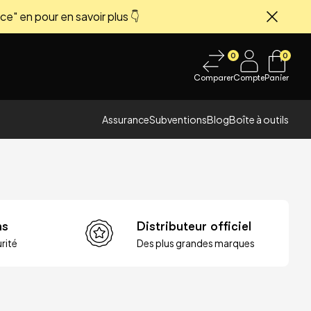
ce" en pour en savoir plus 👇
Fermer
0
0
Comparer
Compte
Panier
Assurance
Subventions
Blog
Boîte à outils
ns
Distributeur officiel
rité
Des plus grandes marques