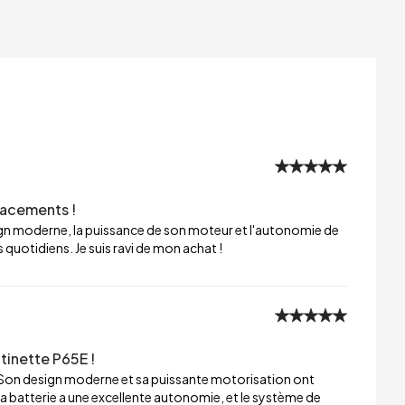
lacements !
sign moderne, la puissance de son moteur et l'autonomie de
 quotidiens. Je suis ravi de mon achat !
tinette P65E !
 Son design moderne et sa puissante motorisation ont
a batterie a une excellente autonomie, et le système de