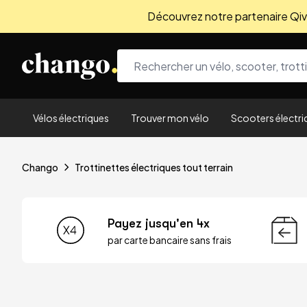
Découvrez notre partenaire Qivio
Skip to content
Vélos électriques
Trouver mon vélo
Scooters électri
Chango
Trottinettes électriques tout terrain
Payez jusqu'en 4x
par carte bancaire sans frais