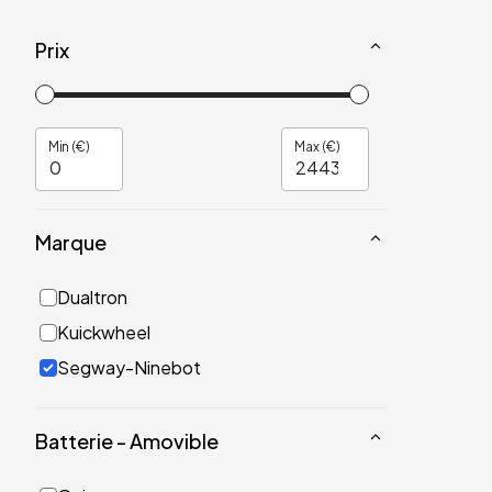
Prix
Min (€)
Max (€)
Marque
Dualtron
Kuickwheel
Segway-Ninebot
Batterie - Amovible