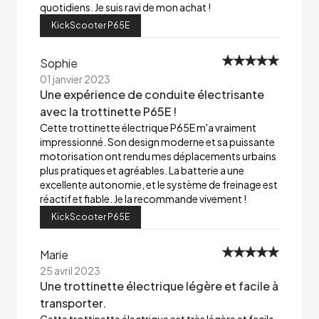
quotidiens. Je suis ravi de mon achat !
KickScooter P65E
Sophie
01 janvier 2023
Une expérience de conduite électrisante
avec la trottinette P65E !
Cette trottinette électrique P65E m'a vraiment
impressionné. Son design moderne et sa puissante
motorisation ont rendu mes déplacements urbains
plus pratiques et agréables. La batterie a une
excellente autonomie, et le système de freinage est
réactif et fiable. Je la recommande vivement !
KickScooter P65E
Marie
25 avril 2023
Une trottinette électrique légère et facile à
transporter.