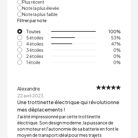
Plus récent
Note la plus élevée
Note la plus faible
Filtrer par note
Toutes
100
%
5 étoiles
53
%
4 étoiles
47
%
3 étoiles
0
%
2 étoiles
0
%
1 étoile
0
%
Alexandre
22 avril 2023
Une trottinette électrique qui révolutionne
mes déplacements !
J'ai été impressionné par cette trottinette
électrique. Son design moderne, la puissance de
son moteur et l'autonomie de sa batterie en font le
moyen de transport idéal pour mes trajets