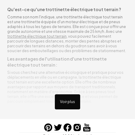
Qu'est-ce qu'une trottinette électrique tout terrain ?
Comme son nom l'indique, une trottinette électrique tout terrain
est une trottinette équipée d'un moteur électrique et de pneus
adaptés à tous les types de terrains. Elle est conçue pour offrir une
grande autonomie et une vitesse maximale de 25 km/h. Avec une
trottinette électrique tout terrain
, vous pouvez facilement
parcourir de longues distances, monter des pentes abruptes et
parcourir des terrains en dehors du goudron sans avoir à vous
soucier des embouteillages ou des problèmes de stationnement.
Les avantages de l'utilisation d'une trottinette
électrique tout terrain :
Si vous cherchez une alternative écologique et pratique pour vos
déplacements en ville ou en campagne, la trottinette électrique
tout terrain est une excellente option. Elle offre de nombreux
avantages par rapport aux moyens de transport traditionnels,
notamment en matière d'ergonomie. Grâce à ses pneus tout
terrain, elle offre une excellente adhérence et vous permet de
parcourir simplement toutes sortes de terrains.
Voir plus
Trottinette électrique tout terrain ergonomique
La trottinette électrique tout terrain est ergonomique et rend vos
déplacements agréables. Alimentée par une batterie rechargeable
entre vos trajets, vous n’aurez pas à vous soucier de l’état de sa
batterie. De plus, elle est équipée de pneus résistants qui peuvent