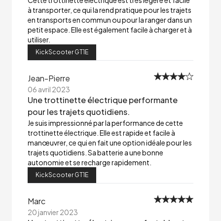
Cette trottinette électrique est très légère et facile
à transporter, ce qui la rend pratique pour les trajets
en transports en commun ou pour la ranger dans un
petit espace. Elle est également facile à charger et à
utiliser.
KickScooter GT1E
Jean-Pierre
06 avril 2023
Une trottinette électrique performante
pour les trajets quotidiens.
Je suis impressionné par la performance de cette
trottinette électrique. Elle est rapide et facile à
manœuvrer, ce qui en fait une option idéale pour les
trajets quotidiens. Sa batterie a une bonne
autonomie et se recharge rapidement.
KickScooter GT1E
Marc
20 janvier 2023