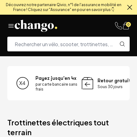
Découvrez notre partenaire Qivio, n°1 de l'assurance mobilité en
France ! Cliquez sur "Assurance" en pour en savoir plus 👇
Fe
Skip to content
0
Payez jusqu'en 4x
Retour gratuit
par carte bancaire sans
Sous 30 jours
frais
Trottinettes électriques tout 
terrain