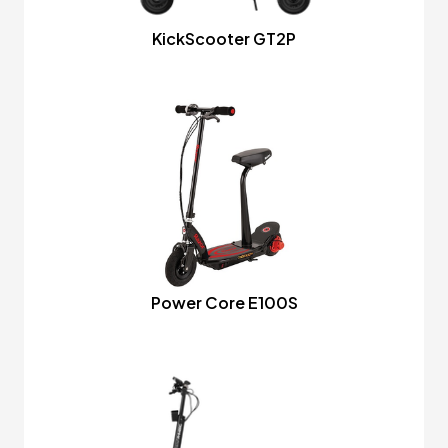
KickScooter GT2P
Power Core E100S