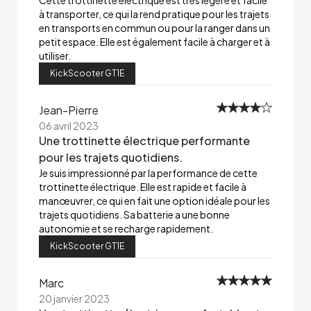
Cette trottinette électrique est très légère et facile
à transporter, ce qui la rend pratique pour les trajets
en transports en commun ou pour la ranger dans un
petit espace. Elle est également facile à charger et à
utiliser.
KickScooter GT1E
Jean-Pierre
06 avril 2023
Une trottinette électrique performante
pour les trajets quotidiens.
Je suis impressionné par la performance de cette
trottinette électrique. Elle est rapide et facile à
manœuvrer, ce qui en fait une option idéale pour les
trajets quotidiens. Sa batterie a une bonne
autonomie et se recharge rapidement.
KickScooter GT1E
Marc
20 janvier 2023