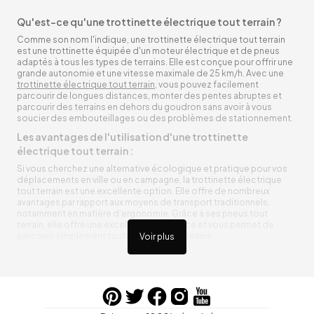
Qu'est-ce qu'une trottinette électrique tout terrain ?
Comme son nom l'indique, une trottinette électrique tout terrain
est une trottinette équipée d'un moteur électrique et de pneus
adaptés à tous les types de terrains. Elle est conçue pour offrir une
grande autonomie et une vitesse maximale de 25 km/h. Avec une
trottinette électrique tout terrain
, vous pouvez facilement
parcourir de longues distances, monter des pentes abruptes et
parcourir des terrains en dehors du goudron sans avoir à vous
soucier des embouteillages ou des problèmes de stationnement.
Les avantages de l'utilisation d'une trottinette
électrique tout terrain :
Si vous cherchez une alternative écologique et pratique pour vos
déplacements en ville ou en campagne, la trottinette électrique
tout terrain est une excellente option. Elle offre de nombreux
avantages par rapport aux moyens de transport traditionnels,
notamment en matière d'ergonomie. Grâce à ses pneus tout
terrain, elle offre une excellente adhérence et vous permet de
parcourir simplement toutes sortes de terrains.
Voir plus
Trottinette électrique tout terrain ergonomique
La trottinette électrique tout terrain est ergonomique et rend vos
déplacements agréables. Alimentée par une batterie rechargeable
entre vos trajets, vous n’aurez pas à vous soucier de l’état de sa
batterie. De plus, elle est équipée de pneus résistants qui peuvent