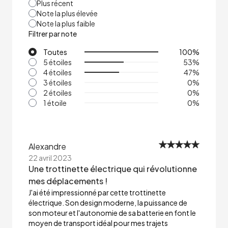
Plus récent
Note la plus élevée
Note la plus faible
Filtrer par note
Toutes
100
%
5 étoiles
53
%
4 étoiles
47
%
3 étoiles
0
%
2 étoiles
0
%
1 étoile
0
%
Alexandre
22 avril 2023
Une trottinette électrique qui révolutionne
mes déplacements !
J'ai été impressionné par cette trottinette
électrique. Son design moderne, la puissance de
son moteur et l'autonomie de sa batterie en font le
moyen de transport idéal pour mes trajets