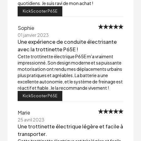
quotidiens. Je suis ravi de mon achat !
KickScooter P65E
Sophie
01 janvier 2023
Une expérience de conduite électrisante
avec la trottinette P65E !
Cette trottinette électrique P65E m'a vraiment
impressionné. Son design moderne et sa puissante
motorisation ont rendu mes déplacements urbains
plus pratiques et agréables. La batterie a une
excellente autonomie, et le système de freinage est
réactif et fiable. Je la recommande vivement !
KickScooter P65E
Marie
25 avril 2023
Une trottinette électrique légère et facile à
transporter.