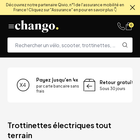
Découvrez notre partenaire Qivio, n°1 de l'assurance mobilité en
France ! Cliquez sur "Assurance" en pour en savoir plus 👇
Fe
Skip to content
0
Payez jusqu'en 4x
Retour gratuit
par carte bancaire sans
Sous 30 jours
frais
Trottinettes électriques tout 
terrain