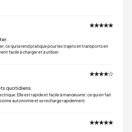
ter.
er, ce qui la rend pratique pour les trajets en transports en
t facile à charger et à utiliser.
ets quotidiens.
trique. Elle est rapide et facile à manœuvrer, ce qui en fait
ne bonne autonomie et se recharge rapidement.