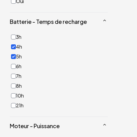
Oui
Batterie - Temps de recharge
3h
4h
5h
6h
7h
8h
10h
21h
Moteur - Puissance