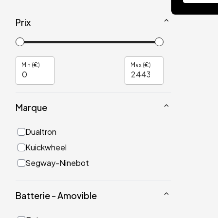
Prix
Min (€)
Max (€)
Marque
Dualtron
Kuickwheel
Segway-Ninebot
Batterie - Amovible