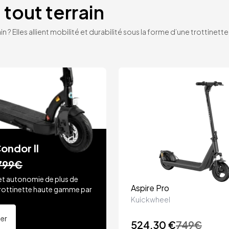
 tout terrain
n ? Elles allient mobilité et durabilité sous la forme d’une trottinet
ondor II
799€
et autonomie de plus de
Aspire Pro
rottinette haute gamme par
.
Kuickwheel
ter
524,30 €
749
€