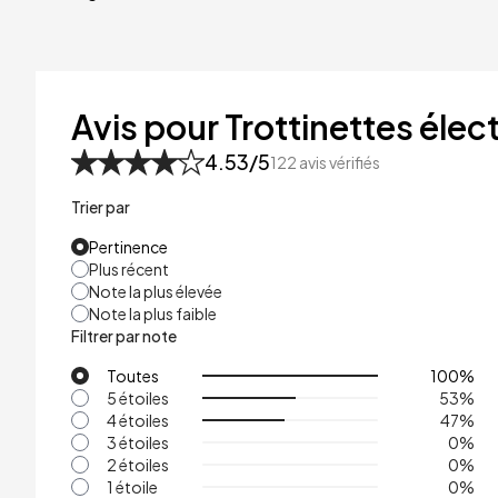
40kg
41kg
48kg
Avis pour Trottinettes élect
53kg
4.53
/5
122
avis vérifiés
Trier par
Pertinence
Plus récent
Note la plus élevée
Note la plus faible
Filtrer par note
Toutes
100
%
5 étoiles
53
%
4 étoiles
47
%
3 étoiles
0
%
2 étoiles
0
%
1 étoile
0
%