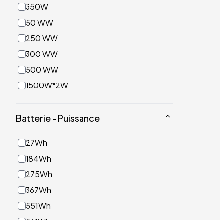
350W
50 WW
250 WW
300 WW
500 WW
1500W*2W
Batterie - Puissance
27Wh
184Wh
275Wh
367Wh
551Wh