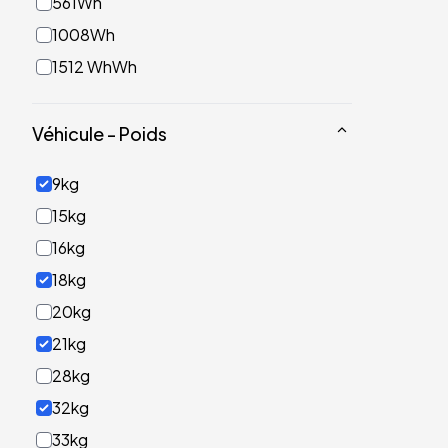
561Wh
1008Wh
1512 WhWh
Véhicule - Poids
9kg
15kg
16kg
18kg
20kg
21kg
28kg
32kg
33kg