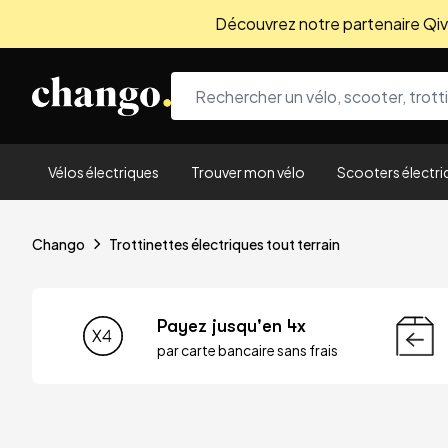
Découvrez notre partenaire Qivio
Skip to content
Vélos électriques
Trouver mon vélo
Scooters électri
Chango
Trottinettes électriques tout terrain
Payez jusqu'en 4x
par carte bancaire sans frais