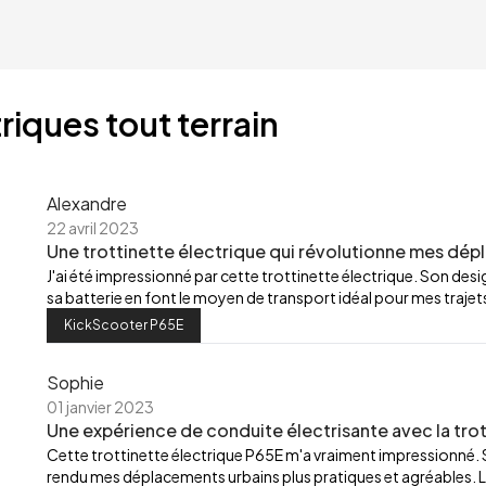
riques tout terrain
Alexandre
22 avril 2023
Une trottinette électrique qui révolutionne mes dép
J'ai été impressionné par cette trottinette électrique. Son de
sa batterie en font le moyen de transport idéal pour mes trajets
KickScooter P65E
Sophie
01 janvier 2023
Une expérience de conduite électrisante avec la trot
Cette trottinette électrique P65E m'a vraiment impressionné.
rendu mes déplacements urbains plus pratiques et agréables. L