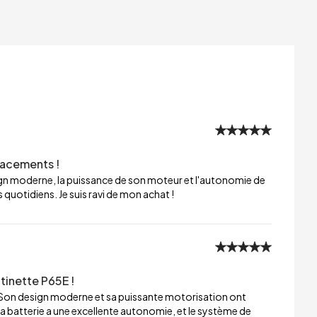
lacements !
sign moderne, la puissance de son moteur et l'autonomie de
 quotidiens. Je suis ravi de mon achat !
tinette P65E !
 Son design moderne et sa puissante motorisation ont
a batterie a une excellente autonomie, et le système de