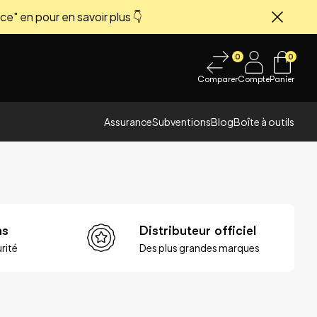
ce" en pour en savoir plus 👇
Fermer
0
0
Comparer
Compte
Panier
Assurance
Subventions
Blog
Boîte à outils
ns
Distributeur officiel
rité
Des plus grandes marques