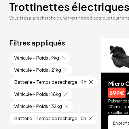
Trottinettes électriques
Vous êtes à la recherche d’une trottinette électrique tout terrai
Filtres appliqués
Véhicule - Poids
:
9kg
Véhicule - Poids
:
21kg
Batterie - Temps de recharge
:
4h
Micro C
699€
Véhicule - Poids
:
18kg
Puissance 
Véhicule - Poids
:
32kg
20km. La t
excellence
Batterie - Temps de recharge
:
5h
En profi