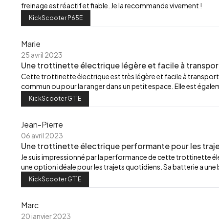
freinage est réactif et fiable. Je la recommande vivement !
KickScooter P65E
Marie
25 avril 2023
Une trottinette électrique légère et facile à transpor
Cette trottinette électrique est très légère et facile à transport
commun ou pour la ranger dans un petit espace. Elle est égalemen
KickScooter GT1E
Jean-Pierre
06 avril 2023
Une trottinette électrique performante pour les traj
Je suis impressionné par la performance de cette trottinette élec
une option idéale pour les trajets quotidiens. Sa batterie a u
KickScooter GT1E
Marc
20 janvier 2023