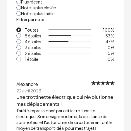
Plus récent
Note la plus élevée
Note la plus faible
Filtrer par note
Toutes
100
%
5 étoiles
53
%
4 étoiles
47
%
3 étoiles
0
%
2 étoiles
0
%
1 étoile
0
%
Alexandre
22 avril 2023
Une trottinette électrique qui révolutionne
mes déplacements !
J'ai été impressionné par cette trottinette
électrique. Son design moderne, la puissance de
son moteur et l'autonomie de sa batterie en font le
moyen de transport idéal pour mes trajets