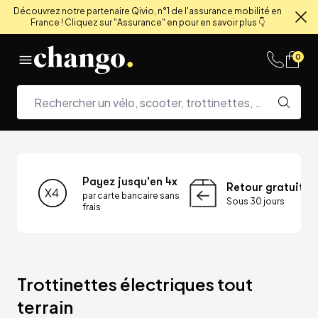
Découvrez notre partenaire Qivio, n°1 de l'assurance mobilité en
France ! Cliquez sur "Assurance" en pour en savoir plus 👇
Fe
Skip to content
0
Payez jusqu'en 4x
Retour gratuit
par carte bancaire sans
Sous 30 jours
frais
Trottinettes électriques tout 
terrain