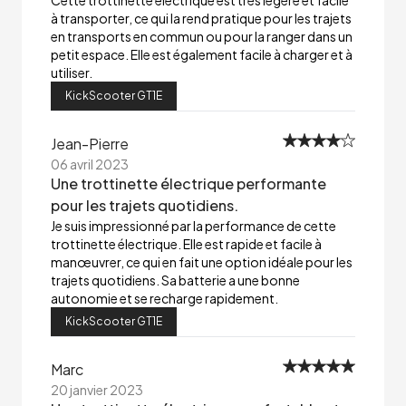
Cette trottinette électrique est très légère et facile
à transporter, ce qui la rend pratique pour les trajets
en transports en commun ou pour la ranger dans un
petit espace. Elle est également facile à charger et à
utiliser.
KickScooter GT1E
Jean-Pierre
06 avril 2023
Une trottinette électrique performante
pour les trajets quotidiens.
Je suis impressionné par la performance de cette
trottinette électrique. Elle est rapide et facile à
manœuvrer, ce qui en fait une option idéale pour les
trajets quotidiens. Sa batterie a une bonne
autonomie et se recharge rapidement.
KickScooter GT1E
Marc
20 janvier 2023