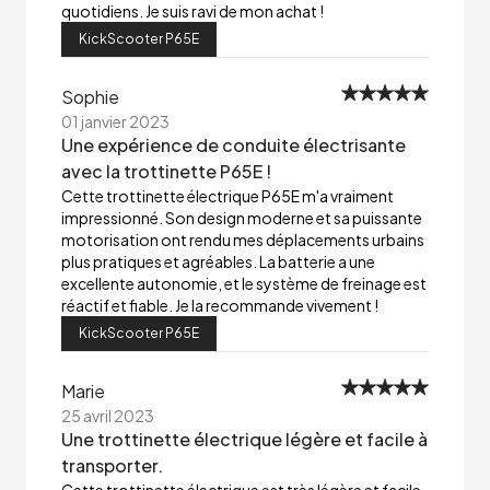
quotidiens. Je suis ravi de mon achat !
KickScooter P65E
Sophie
01 janvier 2023
Une expérience de conduite électrisante
avec la trottinette P65E !
Cette trottinette électrique P65E m'a vraiment
impressionné. Son design moderne et sa puissante
motorisation ont rendu mes déplacements urbains
plus pratiques et agréables. La batterie a une
excellente autonomie, et le système de freinage est
réactif et fiable. Je la recommande vivement !
KickScooter P65E
Marie
25 avril 2023
Une trottinette électrique légère et facile à
transporter.