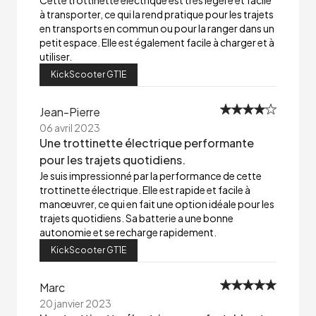
Cette trottinette électrique est très légère et facile
à transporter, ce qui la rend pratique pour les trajets
en transports en commun ou pour la ranger dans un
petit espace. Elle est également facile à charger et à
utiliser.
KickScooter GT1E
Jean-Pierre
06 avril 2023
Une trottinette électrique performante
pour les trajets quotidiens.
Je suis impressionné par la performance de cette
trottinette électrique. Elle est rapide et facile à
manœuvrer, ce qui en fait une option idéale pour les
trajets quotidiens. Sa batterie a une bonne
autonomie et se recharge rapidement.
KickScooter GT1E
Marc
20 janvier 2023