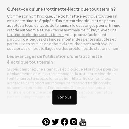
Qu'est-ce qu'une trottinette électrique tout terrain ?
Comme son nom l'indique, une trottinette électrique tout terrain
est une trottinette équipée d'un moteur électrique et de pneus
adaptés à tous les types de terrains. Elle est conçue pour offrir une
grande autonomie et une vitesse maximale de 25 km/h. Avec une
trottinette électrique tout terrain
, vous pouvez facilement
parcourir de longues distances, monter des pentes abruptes et
parcourir des terrains en dehors du goudron sans avoir à vous
soucier des embouteillages ou des problèmes de stationnement.
Les avantages de l'utilisation d'une trottinette
électrique tout terrain :
Si vous cherchez une alternative écologique et pratique pour vos
déplacements en ville ou en campagne, la trottinette électrique
tout terrain est une excellente option. Elle offre de nombreux
avantages par rapport aux moyens de transport traditionnels,
notamment en matière d'ergonomie. Grâce à ses pneus tout
terrain, elle offre une excellente adhérence et vous permet de
parcourir simplement toutes sortes de terrains.
Voir plus
Trottinette électrique tout terrain ergonomique
La trottinette électrique tout terrain est ergonomique et rend vos
déplacements agréables. Alimentée par une batterie rechargeable
entre vos trajets, vous n’aurez pas à vous soucier de l’état de sa
batterie. De plus, elle est équipée de pneus résistants qui peuvent