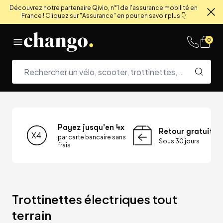
Découvrez notre partenaire Qivio, n°1 de l'assurance mobilité en
France ! Cliquez sur "Assurance" en pour en savoir plus 👇
Fe
Skip to content
0
Payez jusqu'en 4x
Retour gratuit
par carte bancaire sans
Sous 30 jours
frais
Trottinettes électriques tout 
terrain