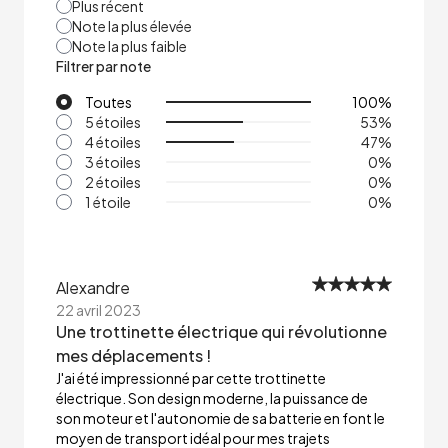
Plus récent
Note la plus élevée
Note la plus faible
Filtrer par note
Toutes
100
%
5 étoiles
53
%
4 étoiles
47
%
3 étoiles
0
%
2 étoiles
0
%
1 étoile
0
%
Alexandre
22 avril 2023
Une trottinette électrique qui révolutionne
mes déplacements !
J'ai été impressionné par cette trottinette
électrique. Son design moderne, la puissance de
son moteur et l'autonomie de sa batterie en font le
moyen de transport idéal pour mes trajets