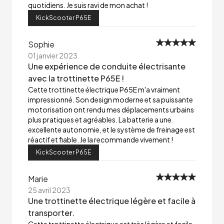
quotidiens. Je suis ravi de mon achat !
KickScooter P65E
Sophie
01 janvier 2023
Une expérience de conduite électrisante
avec la trottinette P65E !
Cette trottinette électrique P65E m'a vraiment
impressionné. Son design moderne et sa puissante
motorisation ont rendu mes déplacements urbains
plus pratiques et agréables. La batterie a une
excellente autonomie, et le système de freinage est
réactif et fiable. Je la recommande vivement !
KickScooter P65E
Marie
25 avril 2023
Une trottinette électrique légère et facile à
transporter.