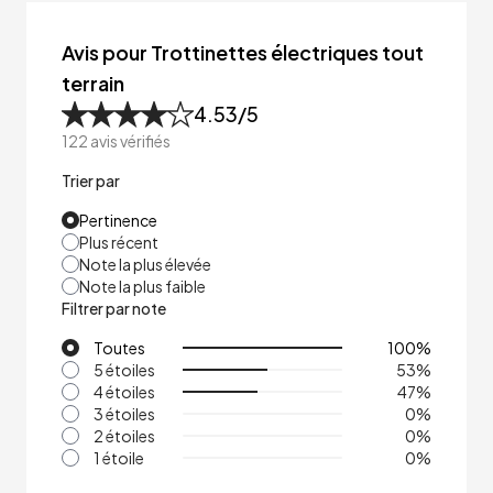
Avis pour Trottinettes électriques tout
terrain
4.53
/5
122
avis vérifiés
Trier par
Pertinence
Plus récent
Note la plus élevée
Note la plus faible
Filtrer par note
Toutes
100
%
5 étoiles
53
%
4 étoiles
47
%
3 étoiles
0
%
2 étoiles
0
%
1 étoile
0
%