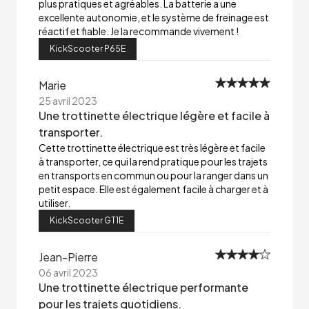
plus pratiques et agréables. La batterie a une
excellente autonomie, et le système de freinage est
réactif et fiable. Je la recommande vivement !
KickScooter P65E
Marie
25 avril 2023
Une trottinette électrique légère et facile à
transporter.
Cette trottinette électrique est très légère et facile
à transporter, ce qui la rend pratique pour les trajets
en transports en commun ou pour la ranger dans un
petit espace. Elle est également facile à charger et à
utiliser.
KickScooter GT1E
Jean-Pierre
06 avril 2023
Une trottinette électrique performante
pour les trajets quotidiens.