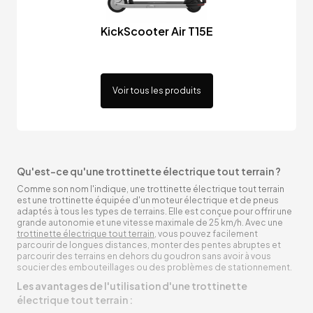
KickScooter Air T15E
Voir tous les produits
Qu'est-ce qu'une trottinette électrique tout terrain ?
Comme son nom l'indique, une trottinette électrique tout terrain
est une trottinette équipée d'un moteur électrique et de pneus
adaptés à tous les types de terrains. Elle est conçue pour offrir une
grande autonomie et une vitesse maximale de 25 km/h. Avec une
trottinette électrique tout terrain
, vous pouvez facilement
parcourir de longues distances, monter des pentes abruptes et
parcourir des terrains en dehors du goudron sans avoir à vous
soucier des embouteillages ou des problèmes de stationnement.
Les avantages de l'utilisation d'une trottinette
électrique tout terrain :