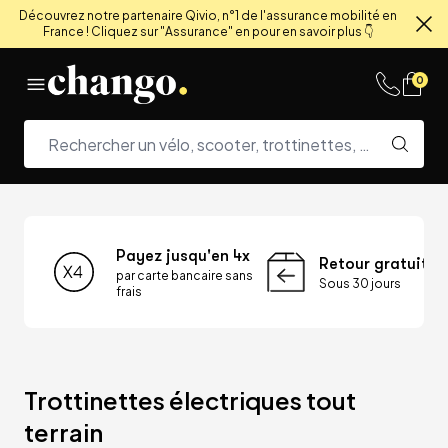
Découvrez notre partenaire Qivio, n°1 de l'assurance mobilité en
France ! Cliquez sur "Assurance" en pour en savoir plus 👇
Fe
Skip to content
0
Payez jusqu'en 4x
Retour gratuit
par carte bancaire sans
Sous 30 jours
frais
Trottinettes électriques tout 
terrain