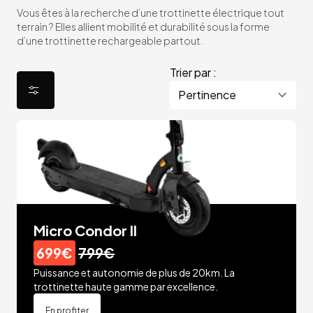
Vous êtes à la recherche d’une trottinette électrique tout
terrain ? Elles allient mobilité et durabilité sous la forme
d’une trottinette rechargeable partout.
Trier par :
Micro Condor II
699€
799€
Puissance et autonomie de plus de 20km. La
trottinette haute gamme par excellence.
En profiter