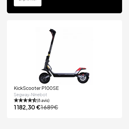
KickScooter P100SE
Segway-Ninebot
(
8
avis)
1 182,30 €
1 689
€