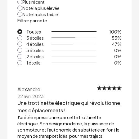
Plus récent
Note la plus élevée
Note la plus faible
Filtrer par note
Toutes
100
%
5 étoiles
53
%
4 étoiles
47
%
3 étoiles
0
%
2 étoiles
0
%
1 étoile
0
%
Alexandre
22 avril 2023
Une trottinette électrique qui révolutionne
mes déplacements !
J'ai été impressionné par cette trottinette
électrique. Son design moderne, la puissance de
son moteur et l'autonomie de sa batterie en font le
moyen de transport idéal pour mes trajets