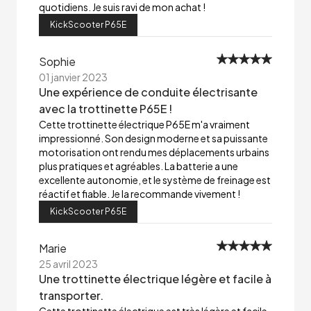
quotidiens. Je suis ravi de mon achat !
KickScooter P65E
Sophie
01 janvier 2023
Une expérience de conduite électrisante
avec la trottinette P65E !
Cette trottinette électrique P65E m'a vraiment
impressionné. Son design moderne et sa puissante
motorisation ont rendu mes déplacements urbains
plus pratiques et agréables. La batterie a une
excellente autonomie, et le système de freinage est
réactif et fiable. Je la recommande vivement !
KickScooter P65E
Marie
25 avril 2023
Une trottinette électrique légère et facile à
transporter.