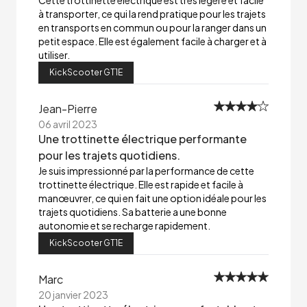
Cette trottinette électrique est très légère et facile
à transporter, ce qui la rend pratique pour les trajets
en transports en commun ou pour la ranger dans un
petit espace. Elle est également facile à charger et à
utiliser.
KickScooter GT1E
Jean-Pierre
06 avril 2023
Une trottinette électrique performante
pour les trajets quotidiens.
Je suis impressionné par la performance de cette
trottinette électrique. Elle est rapide et facile à
manœuvrer, ce qui en fait une option idéale pour les
trajets quotidiens. Sa batterie a une bonne
autonomie et se recharge rapidement.
KickScooter GT1E
Marc
20 janvier 2023