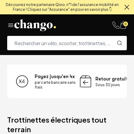
Découvrez notre partenaire Qivio, n°1 de l'assurance mobilité en
France ! Cliquez sur "Assurance" en pour en savoir plus 👇
Fe
Skip to content
0
Payez jusqu'en 4x
Retour gratuit
par carte bancaire sans
Sous 30 jours
frais
Trottinettes électriques tout 
terrain