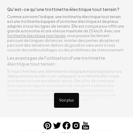
Qu'est-ce qu'une trottinette électrique tout terrain ?
Comme son nom l'indique, une trottinette électrique tout terrain
est une trottinette équipée d'un moteur électrique et de pneus
adaptés à tous les types de terrains. Elle est conçue pour offrir une
grande autonomie et une vitesse maximale de 25 km/h. Avec une
trottinette électrique tout terrain
, vous pouvez facilement
parcourir de longues distances, monter des pentes abruptes et
parcourir des terrains en dehors du goudron sans avoir à vous
soucier des embouteillages ou des problèmes de stationnement.
Les avantages de l'utilisation d'une trottinette
électrique tout terrain :
Si vous cherchez une alternative écologique et pratique pour vos
déplacements en ville ou en campagne, la trottinette électrique
tout terrain est une excellente option. Elle offre de nombreux
avantages par rapport aux moyens de transport traditionnels,
notamment en matière d'ergonomie. Grâce à ses pneus tout
terrain, elle offre une excellente adhérence et vous permet de
parcourir simplement toutes sortes de terrains.
Voir plus
Trottinette électrique tout terrain ergonomique
La trottinette électrique tout terrain est ergonomique et rend vos
déplacements agréables. Alimentée par une batterie rechargeable
entre vos trajets, vous n’aurez pas à vous soucier de l’état de sa
batterie. De plus, elle est équipée de pneus résistants qui peuvent