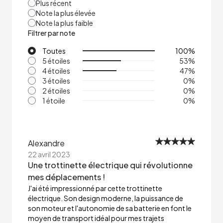
Plus récent
Note la plus élevée
Note la plus faible
Filtrer par note
Toutes
100
%
5 étoiles
53
%
4 étoiles
47
%
3 étoiles
0
%
2 étoiles
0
%
1 étoile
0
%
Alexandre
22 avril 2023
Une trottinette électrique qui révolutionne
mes déplacements !
J'ai été impressionné par cette trottinette
électrique. Son design moderne, la puissance de
son moteur et l'autonomie de sa batterie en font le
moyen de transport idéal pour mes trajets