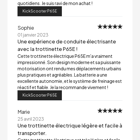
quotidiens. Je suis ravi de mon achat !
KickScooter P65E
Sophie
01 janvier 2023
Une expérience de conduite électrisante
avec la trottinette P65E !
Cette trottinette électrique P65E m'a vraiment
impressionné. Son design moderne et sa puissante
motorisation ont rendu mes déplacements urbains
plus pratiques et agréables. La batterie a une
excellente autonomie, et le système de freinage est
réactif et fiable. Je la recommande vivement !
KickScooter P65E
Marie
25 avril 2023
Une trottinette électrique légère et facile à
transporter.