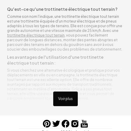
Qu'est-ce qu'une trottinette électrique tout terrain ?
Comme son nom l'indique, une trottinette électrique tout terrain
est une trottinette équipée d'un moteur électrique et de pneus
adaptés à tous les types de terrains. Elle est conçue pour offrir une
grande autonomie et une vitesse maximale de 25 km/h. Avec une
trottinette électrique tout terrain
, vous pouvez facilement
parcourir de longues distances, monter des pentes abruptes et
parcourir des terrains en dehors du goudron sans avoir à vous
soucier des embouteillages ou des problèmes de stationnement.
Les avantages de l'utilisation d'une trottinette
électrique tout terrain :
Si vous cherchez une alternative écologique et pratique pour vos
déplacements en ville ou en campagne, la trottinette électrique
tout terrain est une excellente option. Elle offre de nombreux
avantages par rapport aux moyens de transport traditionnels,
notamment en matière d'ergonomie. Grâce à ses pneus tout
terrain, elle offre une excellente adhérence et vous permet de
parcourir simplement toutes sortes de terrains.
Voir plus
Trottinette électrique tout terrain ergonomique
La trottinette électrique tout terrain est ergonomique et rend vos
déplacements agréables. Alimentée par une batterie rechargeable
entre vos trajets, vous n’aurez pas à vous soucier de l’état de sa
batterie. De plus, elle est équipée de pneus résistants qui peuvent