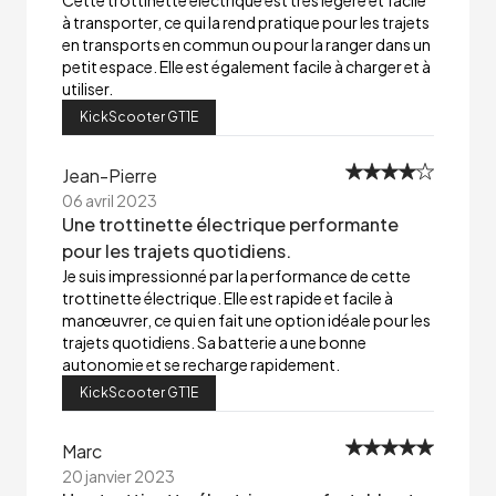
Cette trottinette électrique est très légère et facile
à transporter, ce qui la rend pratique pour les trajets
en transports en commun ou pour la ranger dans un
petit espace. Elle est également facile à charger et à
utiliser.
KickScooter GT1E
Jean-Pierre
06 avril 2023
Une trottinette électrique performante
pour les trajets quotidiens.
Je suis impressionné par la performance de cette
trottinette électrique. Elle est rapide et facile à
manœuvrer, ce qui en fait une option idéale pour les
trajets quotidiens. Sa batterie a une bonne
autonomie et se recharge rapidement.
KickScooter GT1E
Marc
20 janvier 2023