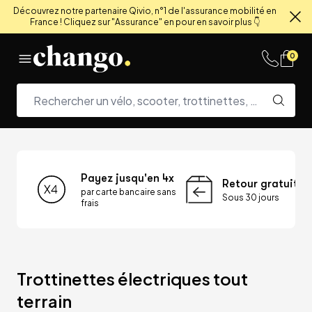
Découvrez notre partenaire Qivio, n°1 de l'assurance mobilité en
France ! Cliquez sur "Assurance" en pour en savoir plus 👇
Fe
Skip to content
0
Payez jusqu'en 4x
Retour gratuit
par carte bancaire sans
Sous 30 jours
frais
Trottinettes électriques tout 
terrain