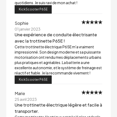
quotidiens. Je suis ravi de mon achat !
KickScooter P65E
Sophie
01 janvier 2023
Une expérience de conduite électrisante
avec la trottinette P65E !
Cette trottinette électrique P65E m'a vraiment
impressionné. Son design moderne et sa puissante
motorisation ont rendu mes déplacements urbains
plus pratiques et agréables. La batterie a une
excellente autonomie, et le système de freinage est
réactif et fiable. Je la recommande vivement !
KickScooter P65E
Marie
25 avril 2023
Une trottinette électrique légère et facile à
transporter.