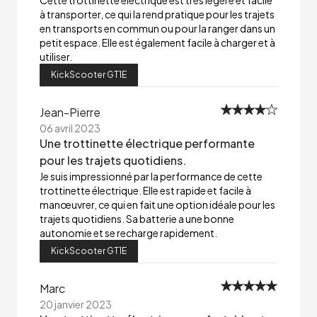
Cette trottinette électrique est très légère et facile
à transporter, ce qui la rend pratique pour les trajets
en transports en commun ou pour la ranger dans un
petit espace. Elle est également facile à charger et à
utiliser.
KickScooter GT1E
Jean-Pierre
06 avril 2023
Une trottinette électrique performante
pour les trajets quotidiens.
Je suis impressionné par la performance de cette
trottinette électrique. Elle est rapide et facile à
manœuvrer, ce qui en fait une option idéale pour les
trajets quotidiens. Sa batterie a une bonne
autonomie et se recharge rapidement.
KickScooter GT1E
Marc
20 janvier 2023