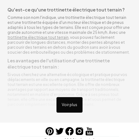
Qu'est-ce qu'une trottinette électrique tout terrain ?
Comme son nom l'indique, une trottinette électrique tout terrain
est une trottinette équipée d'un moteur électrique et de pneus
adaptés à tous les types de terrains. Elle est conçue pour offrir une
grande autonomie et une vitesse maximale de 25 km/h. Avec une
trottinette électrique tout terrain
, vous pouvez facilement
parcourir de longues distances, monter des pentes abruptes et
parcourir des terrains en dehors du goudron sans avoir à vous
soucier des embouteillages ou des problèmes de stationnement.
Les avantages de l'utilisation d'une trottinette
électrique tout terrain :
Si vous cherchez une alternative écologique et pratique pour vos
déplacements en ville ou en campagne, la trottinette électrique
tout terrain est une excellente option. Elle offre de nombreux
avantages par rapport aux moyens de transport traditionnels,
notamment en matière d'ergonomie. Grâce à ses pneus tout
terrain, elle offre une excellente adhérence et vous permet de
parcourir simplement toutes sortes de terrains.
Voir plus
Trottinette électrique tout terrain ergonomique
La trottinette électrique tout terrain est ergonomique et rend vos
déplacements agréables. Alimentée par une batterie rechargeable
entre vos trajets, vous n’aurez pas à vous soucier de l’état de sa
batterie. De plus, elle est équipée de pneus résistants qui peuvent