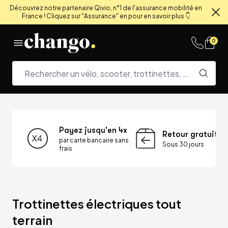
Découvrez notre partenaire Qivio, n°1 de l'assurance mobilité en
France ! Cliquez sur "Assurance" en pour en savoir plus 👇
Fe
Skip to content
0
Payez jusqu'en 4x
Retour gratuit
par carte bancaire sans
Sous 30 jours
frais
Trottinettes électriques tout 
terrain