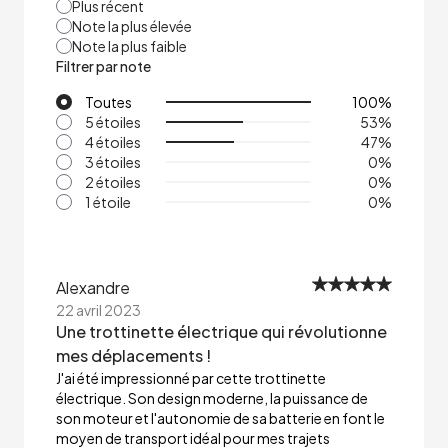
Plus récent
Note la plus élevée
Note la plus faible
Filtrer par note
Toutes
100
%
5 étoiles
53
%
4 étoiles
47
%
3 étoiles
0
%
2 étoiles
0
%
1 étoile
0
%
Alexandre
22 avril 2023
Une trottinette électrique qui révolutionne
mes déplacements !
J'ai été impressionné par cette trottinette
électrique. Son design moderne, la puissance de
son moteur et l'autonomie de sa batterie en font le
moyen de transport idéal pour mes trajets