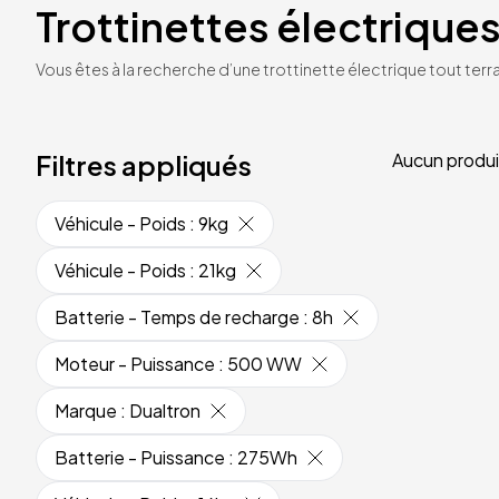
Trottinettes électriques
Vous êtes à la recherche d’une trottinette électrique tout terrai
Filtres appliqués
Aucun produi
Véhicule - Poids
:
9kg
Véhicule - Poids
:
21kg
Batterie - Temps de recharge
:
8h
Moteur - Puissance
:
500 WW
Marque
:
Dualtron
Batterie - Puissance
:
275Wh