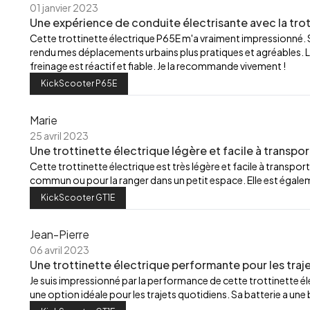
01 janvier 2023
Une expérience de conduite électrisante avec la trot
Cette trottinette électrique P65E m'a vraiment impressionné.
rendu mes déplacements urbains plus pratiques et agréables. L
freinage est réactif et fiable. Je la recommande vivement !
KickScooter P65E
Marie
25 avril 2023
Une trottinette électrique légère et facile à transpor
Cette trottinette électrique est très légère et facile à transport
commun ou pour la ranger dans un petit espace. Elle est égalemen
KickScooter GT1E
Jean-Pierre
06 avril 2023
Une trottinette électrique performante pour les traj
Je suis impressionné par la performance de cette trottinette élec
une option idéale pour les trajets quotidiens. Sa batterie a u