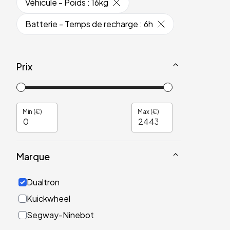
Véhicule - Poids
:
16kg
Batterie - Temps de recharge
:
6h
Prix
Min (€)
Max (€)
Marque
Dualtron
Kuickwheel
Segway-Ninebot