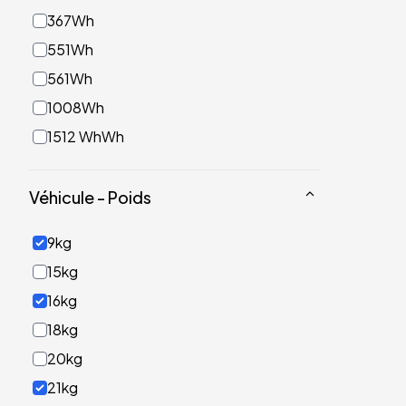
367Wh
551Wh
561Wh
1008Wh
1512 WhWh
Véhicule - Poids
9kg
15kg
16kg
18kg
20kg
21kg