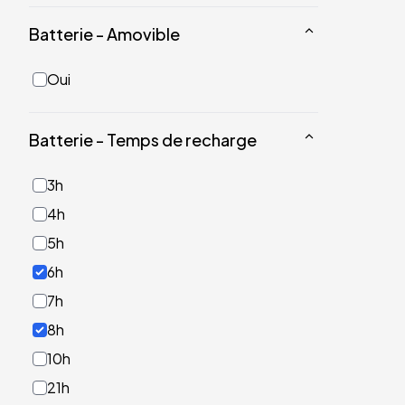
Batterie - Amovible
Oui
Batterie - Temps de recharge
3h
4h
5h
6h
7h
8h
10h
21h