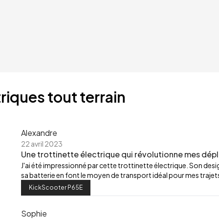
riques tout terrain
Alexandre
22 avril 2023
Une trottinette électrique qui révolutionne mes dép
J'ai été impressionné par cette trottinette électrique. Son de
sa batterie en font le moyen de transport idéal pour mes trajets
KickScooter P65E
Sophie