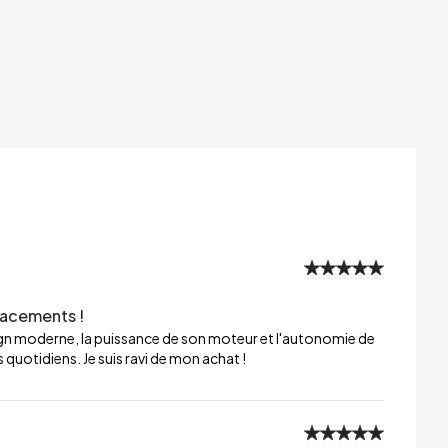
lacements !
sign moderne, la puissance de son moteur et l'autonomie de
 quotidiens. Je suis ravi de mon achat !