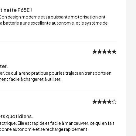
tinette P65E !
 Son design moderne et sa puissante motorisation ont
a batterie a une excellente autonomie, et le système de
ter.
er, ce qui la rend pratique pour les trajets en transports en
t facile à charger et à utiliser.
ets quotidiens.
trique. Elle est rapide et facile à manœuvrer, ce qui en fait
ne bonne autonomie et se recharge rapidement.