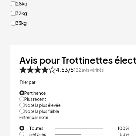
28kg
32kg
33kg
40kg
41kg
48kg
Avis pour Trottinettes élect
53kg
4.53
/5
122
avis vérifiés
Trier par
Pertinence
Plus récent
Note la plus élevée
Note la plus faible
Filtrer par note
Toutes
100
%
5 étoiles
53
%