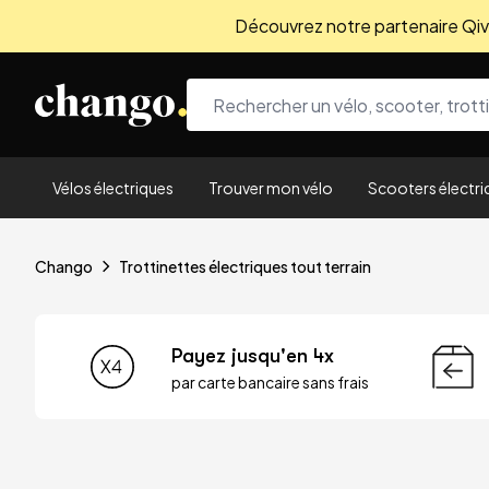
Découvrez notre partenaire Qivio
Skip to content
Vélos électriques
Trouver mon vélo
Scooters électri
Chango
Trottinettes électriques tout terrain
Payez jusqu'en 4x
par carte bancaire sans frais