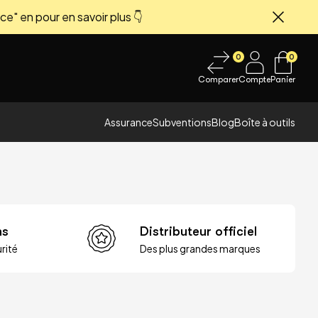
ce" en pour en savoir plus 👇
Fermer
0
0
Comparer
Compte
Panier
Assurance
Subventions
Blog
Boîte à outils
ns
Distributeur officiel
rité
Des plus grandes marques