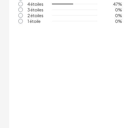
4 étoiles
47
%
3 étoiles
0
%
2 étoiles
0
%
1 étoile
0
%