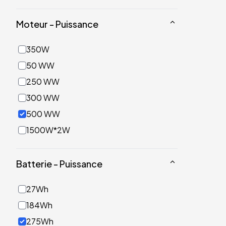
Moteur - Puissance
350W
50 WW
250 WW
300 WW
500 WW
1500W*2W
Batterie - Puissance
27Wh
184Wh
275Wh