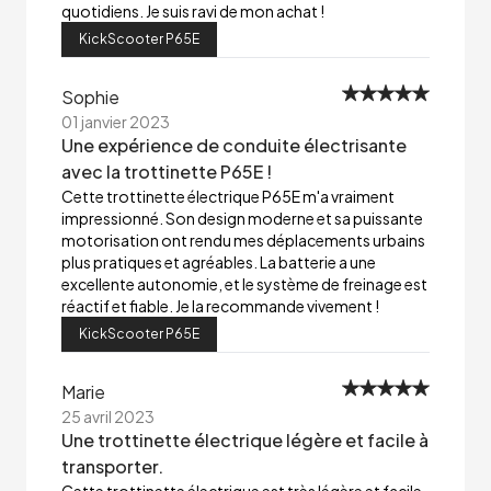
quotidiens. Je suis ravi de mon achat !
KickScooter P65E
Sophie
01 janvier 2023
Une expérience de conduite électrisante
avec la trottinette P65E !
Cette trottinette électrique P65E m'a vraiment
impressionné. Son design moderne et sa puissante
motorisation ont rendu mes déplacements urbains
plus pratiques et agréables. La batterie a une
excellente autonomie, et le système de freinage est
réactif et fiable. Je la recommande vivement !
KickScooter P65E
Marie
25 avril 2023
Une trottinette électrique légère et facile à
transporter.