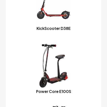
KickScooter D38E
Power Core E100S