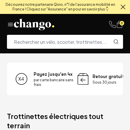
Découvrez notre partenaire Qivio, n°1 de l'assurance mobilité en
France ! Cliquez sur "Assurance" en pour en savoir plus 👇
Fe
Skip to content
0
Payez jusqu'en 4x
Retour gratuit
par carte bancaire sans
Sous 30 jours
frais
Trottinettes électriques tout 
terrain