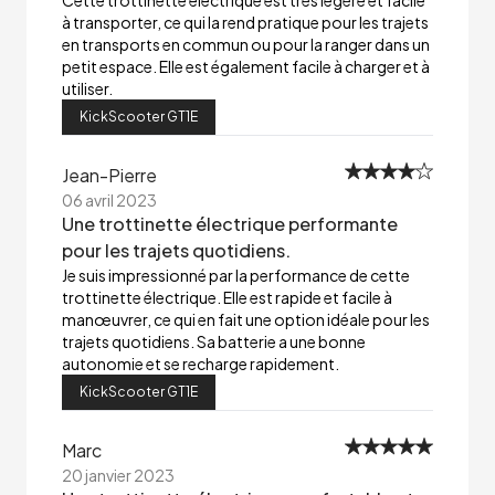
Cette trottinette électrique est très légère et facile
à transporter, ce qui la rend pratique pour les trajets
en transports en commun ou pour la ranger dans un
petit espace. Elle est également facile à charger et à
utiliser.
KickScooter GT1E
Jean-Pierre
06 avril 2023
Une trottinette électrique performante
pour les trajets quotidiens.
Je suis impressionné par la performance de cette
trottinette électrique. Elle est rapide et facile à
manœuvrer, ce qui en fait une option idéale pour les
trajets quotidiens. Sa batterie a une bonne
autonomie et se recharge rapidement.
KickScooter GT1E
Marc
20 janvier 2023