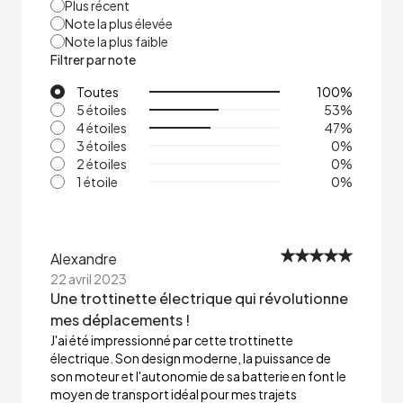
Plus récent
Note la plus élevée
Note la plus faible
Filtrer par note
Toutes
100
%
5 étoiles
53
%
4 étoiles
47
%
3 étoiles
0
%
2 étoiles
0
%
1 étoile
0
%
Alexandre
22 avril 2023
Une trottinette électrique qui révolutionne
mes déplacements !
J'ai été impressionné par cette trottinette
électrique. Son design moderne, la puissance de
son moteur et l'autonomie de sa batterie en font le
moyen de transport idéal pour mes trajets