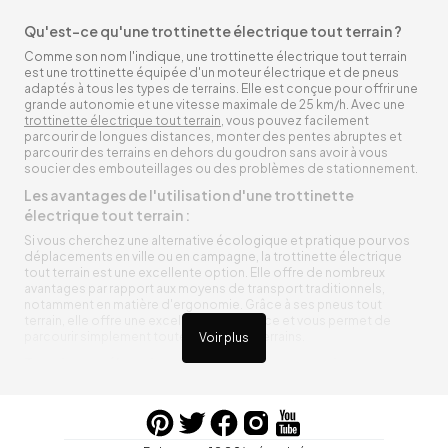
Qu'est-ce qu'une trottinette électrique tout terrain ?
Comme son nom l'indique, une trottinette électrique tout terrain
est une trottinette équipée d'un moteur électrique et de pneus
adaptés à tous les types de terrains. Elle est conçue pour offrir une
grande autonomie et une vitesse maximale de 25 km/h. Avec une
trottinette électrique tout terrain
, vous pouvez facilement
parcourir de longues distances, monter des pentes abruptes et
parcourir des terrains en dehors du goudron sans avoir à vous
soucier des embouteillages ou des problèmes de stationnement.
Les avantages de l'utilisation d'une trottinette
électrique tout terrain :
Si vous cherchez une alternative écologique et pratique pour vos
déplacements en ville ou en campagne, la trottinette électrique
tout terrain est une excellente option. Elle offre de nombreux
avantages par rapport aux moyens de transport traditionnels,
notamment en matière d'ergonomie. Grâce à ses pneus tout
terrain, elle offre une excellente adhérence et vous permet de
parcourir simplement toutes sortes de terrains.
Voir plus
Trottinette électrique tout terrain ergonomique
La trottinette électrique tout terrain est ergonomique et rend vos
déplacements agréables. Alimentée par une batterie rechargeable
entre vos trajets, vous n’aurez pas à vous soucier de l’état de sa
batterie. De plus, elle est équipée de pneus résistants qui peuvent