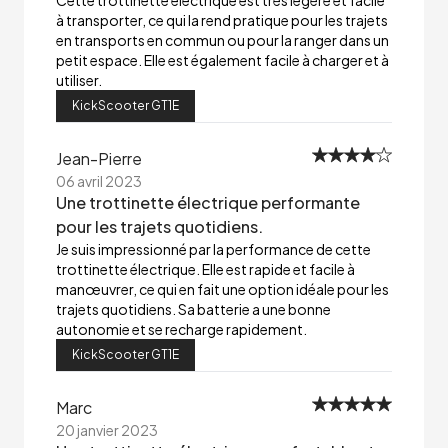
Cette trottinette électrique est très légère et facile
à transporter, ce qui la rend pratique pour les trajets
en transports en commun ou pour la ranger dans un
petit espace. Elle est également facile à charger et à
utiliser.
KickScooter GT1E
Jean-Pierre
06 avril 2023
Une trottinette électrique performante
pour les trajets quotidiens.
Je suis impressionné par la performance de cette
trottinette électrique. Elle est rapide et facile à
manœuvrer, ce qui en fait une option idéale pour les
trajets quotidiens. Sa batterie a une bonne
autonomie et se recharge rapidement.
KickScooter GT1E
Marc
20 janvier 2023