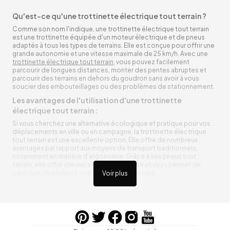
Qu'est-ce qu'une trottinette électrique tout terrain ?
Comme son nom l'indique, une trottinette électrique tout terrain
est une trottinette équipée d'un moteur électrique et de pneus
adaptés à tous les types de terrains. Elle est conçue pour offrir une
grande autonomie et une vitesse maximale de 25 km/h. Avec une
trottinette électrique tout terrain
, vous pouvez facilement
parcourir de longues distances, monter des pentes abruptes et
parcourir des terrains en dehors du goudron sans avoir à vous
soucier des embouteillages ou des problèmes de stationnement.
Les avantages de l'utilisation d'une trottinette
électrique tout terrain :
Si vous cherchez une alternative écologique et pratique pour vos
déplacements en ville ou en campagne, la trottinette électrique
tout terrain est une excellente option. Elle offre de nombreux
avantages par rapport aux moyens de transport traditionnels,
notamment en matière d'ergonomie. Grâce à ses pneus tout
terrain, elle offre une excellente adhérence et vous permet de
parcourir simplement toutes sortes de terrains.
Voir plus
Trottinette électrique tout terrain ergonomique
La trottinette électrique tout terrain est ergonomique et rend vos
déplacements agréables. Alimentée par une batterie rechargeable
entre vos trajets, vous n’aurez pas à vous soucier de l’état de sa
batterie. De plus, elle est équipée de pneus résistants qui peuvent