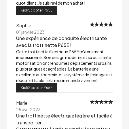
quotidiens. Je suis ravi de mon achat !
KickScooter P65E
Sophie
01 janvier 2023
Une expérience de conduite électrisante
avec la trottinette P65E !
Cette trottinette électrique P65E m'a vraiment
impressionné. Son design moderne et sa puissante
motorisation ont rendu mes déplacements urbains
plus pratiques et agréables. La batterie a une
excellente autonomie, et le système de freinage est
réactif et fiable. Je la recommande vivement !
KickScooter P65E
Marie
25 avril 2023
Une trottinette électrique légère et facile à
transporter.