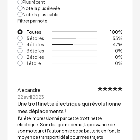
Plus récent
Note la plus élevée
Note la plus faible
Filtrer par note
Toutes
100
%
5 étoiles
53
%
4 étoiles
47
%
3 étoiles
0
%
2 étoiles
0
%
1 étoile
0
%
Alexandre
22 avril 2023
Une trottinette électrique qui révolutionne
mes déplacements !
J'ai été impressionné par cette trottinette
électrique. Son design moderne, la puissance de
son moteur et l'autonomie de sa batterie en font le
moyen de transport idéal pour mes trajets