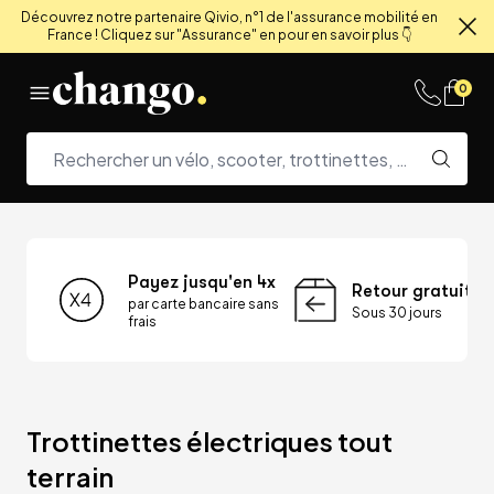
Découvrez notre partenaire Qivio, n°1 de l'assurance mobilité en
France ! Cliquez sur "Assurance" en pour en savoir plus 👇
Fe
Skip to content
0
Payez jusqu'en 4x
Retour gratuit
par carte bancaire sans
Sous 30 jours
frais
Trottinettes électriques tout 
terrain