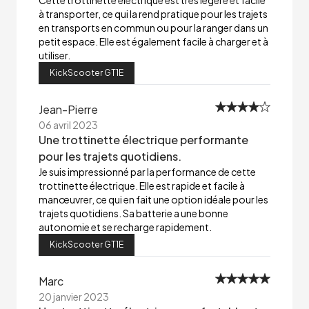
Cette trottinette électrique est très légère et facile
à transporter, ce qui la rend pratique pour les trajets
en transports en commun ou pour la ranger dans un
petit espace. Elle est également facile à charger et à
utiliser.
KickScooter GT1E
Jean-Pierre
06 avril 2023
Une trottinette électrique performante
pour les trajets quotidiens.
Je suis impressionné par la performance de cette
trottinette électrique. Elle est rapide et facile à
manœuvrer, ce qui en fait une option idéale pour les
trajets quotidiens. Sa batterie a une bonne
autonomie et se recharge rapidement.
KickScooter GT1E
Marc
20 janvier 2023