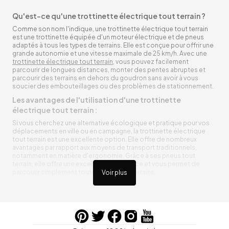
Qu'est-ce qu'une trottinette électrique tout terrain ?
Comme son nom l'indique, une trottinette électrique tout terrain
est une trottinette équipée d'un moteur électrique et de pneus
adaptés à tous les types de terrains. Elle est conçue pour offrir une
grande autonomie et une vitesse maximale de 25 km/h. Avec une
trottinette électrique tout terrain
, vous pouvez facilement
parcourir de longues distances, monter des pentes abruptes et
parcourir des terrains en dehors du goudron sans avoir à vous
soucier des embouteillages ou des problèmes de stationnement.
Les avantages de l'utilisation d'une trottinette
électrique tout terrain :
Si vous cherchez une alternative écologique et pratique pour vos
déplacements en ville ou en campagne, la trottinette électrique
tout terrain est une excellente option. Elle offre de nombreux
avantages par rapport aux moyens de transport traditionnels,
notamment en matière d'ergonomie. Grâce à ses pneus tout
terrain, elle offre une excellente adhérence et vous permet de
parcourir simplement toutes sortes de terrains.
Voir plus
Trottinette électrique tout terrain ergonomique
La trottinette électrique tout terrain est ergonomique et rend vos
déplacements agréables. Alimentée par une batterie rechargeable
entre vos trajets, vous n’aurez pas à vous soucier de l’état de sa
batterie. De plus, elle est équipée de pneus résistants qui peuvent