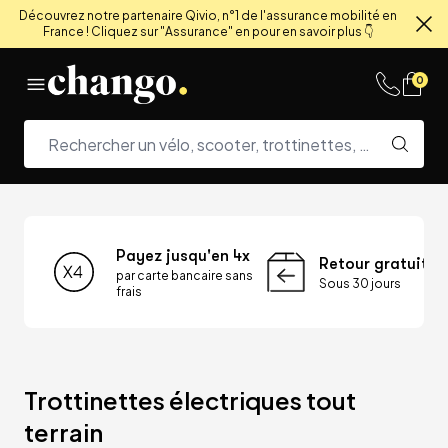
Découvrez notre partenaire Qivio, n°1 de l'assurance mobilité en
France ! Cliquez sur "Assurance" en pour en savoir plus 👇
Fe
Skip to content
0
Payez jusqu'en 4x
Retour gratuit
par carte bancaire sans
Sous 30 jours
frais
Trottinettes électriques tout 
terrain