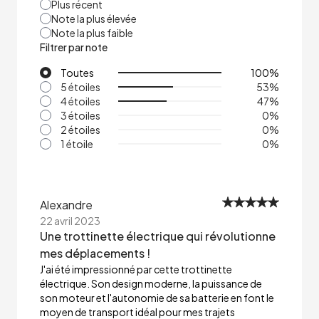
Plus récent
Note la plus élevée
Note la plus faible
Filtrer par note
Toutes
100
%
5 étoiles
53
%
4 étoiles
47
%
3 étoiles
0
%
2 étoiles
0
%
1 étoile
0
%
Alexandre
22 avril 2023
Une trottinette électrique qui révolutionne
mes déplacements !
J'ai été impressionné par cette trottinette
électrique. Son design moderne, la puissance de
son moteur et l'autonomie de sa batterie en font le
moyen de transport idéal pour mes trajets