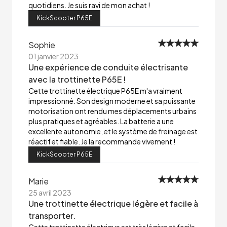
quotidiens. Je suis ravi de mon achat !
KickScooter P65E
Sophie
01 janvier 2023
Une expérience de conduite électrisante
avec la trottinette P65E !
Cette trottinette électrique P65E m'a vraiment
impressionné. Son design moderne et sa puissante
motorisation ont rendu mes déplacements urbains
plus pratiques et agréables. La batterie a une
excellente autonomie, et le système de freinage est
réactif et fiable. Je la recommande vivement !
KickScooter P65E
Marie
25 avril 2023
Une trottinette électrique légère et facile à
transporter.