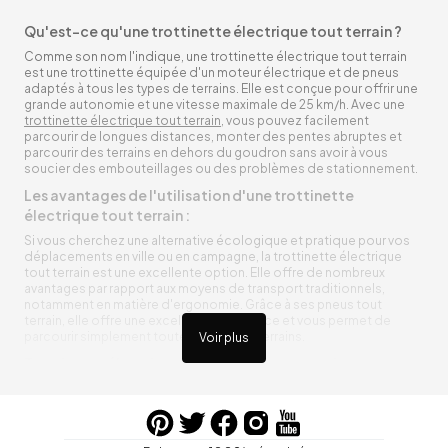
Qu'est-ce qu'une trottinette électrique tout terrain ?
Comme son nom l'indique, une trottinette électrique tout terrain
est une trottinette équipée d'un moteur électrique et de pneus
adaptés à tous les types de terrains. Elle est conçue pour offrir une
grande autonomie et une vitesse maximale de 25 km/h. Avec une
trottinette électrique tout terrain
, vous pouvez facilement
parcourir de longues distances, monter des pentes abruptes et
parcourir des terrains en dehors du goudron sans avoir à vous
soucier des embouteillages ou des problèmes de stationnement.
Les avantages de l'utilisation d'une trottinette
électrique tout terrain :
Si vous cherchez une alternative écologique et pratique pour vos
déplacements en ville ou en campagne, la trottinette électrique
tout terrain est une excellente option. Elle offre de nombreux
avantages par rapport aux moyens de transport traditionnels,
notamment en matière d'ergonomie. Grâce à ses pneus tout
terrain, elle offre une excellente adhérence et vous permet de
parcourir simplement toutes sortes de terrains.
Voir plus
Trottinette électrique tout terrain ergonomique
La trottinette électrique tout terrain est ergonomique et rend vos
déplacements agréables. Alimentée par une batterie rechargeable
entre vos trajets, vous n’aurez pas à vous soucier de l’état de sa
batterie. De plus, elle est équipée de pneus résistants qui peuvent