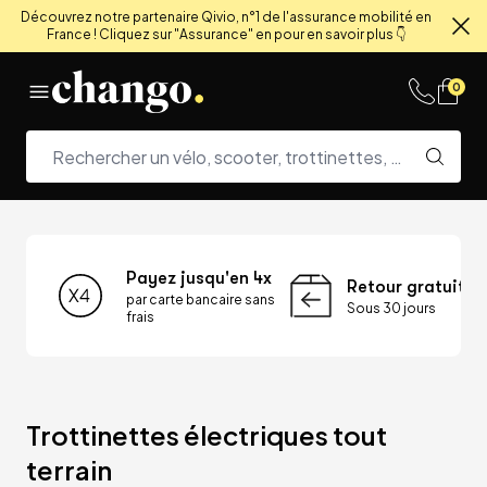
Découvrez notre partenaire Qivio, n°1 de l'assurance mobilité en
France ! Cliquez sur "Assurance" en pour en savoir plus 👇
Fe
Skip to content
0
Payez jusqu'en 4x
Retour gratuit
par carte bancaire sans
Sous 30 jours
frais
Trottinettes électriques tout 
terrain