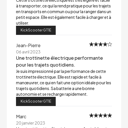
Cette trottinette électrique est très légère et facile
à transporter, ce qui la rend pratique pour les trajets
en transports en commun ou pour la ranger dans un
petit espace. Elle est également facile à charger et à
utiliser.
KickScooter GT1E
Jean-Pierre
06 avril 2023
Une trottinette électrique performante
pour les trajets quotidiens.
Je suis impressionné par la performance de cette
trottinette électrique. Elle est rapide et facile à
manœuvrer, ce qui en fait une option idéale pour les
trajets quotidiens. Sa batterie a une bonne
autonomie et se recharge rapidement.
KickScooter GT1E
Marc
20 janvier 2023