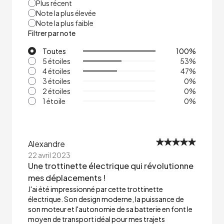
Plus récent
Note la plus élevée
Note la plus faible
Filtrer par note
Toutes
100
%
5 étoiles
53
%
4 étoiles
47
%
3 étoiles
0
%
2 étoiles
0
%
1 étoile
0
%
Alexandre
22 avril 2023
Une trottinette électrique qui révolutionne
mes déplacements !
J'ai été impressionné par cette trottinette
électrique. Son design moderne, la puissance de
son moteur et l'autonomie de sa batterie en font le
moyen de transport idéal pour mes trajets