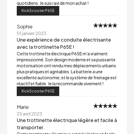
quotidiens. Je suis ravi de mon achat !
KickScooter P65E
Sophie
01 janvier 2023
Une expérience de conduite électrisante
avec la trottinette P65E !
Cette trottinette électrique P65E m'a vraiment
impressionné. Son design moderne et sa puissante
motorisation ont rendu mes déplacements urbains
plus pratiques et agréables. La batterie a une
excellente autonomie, et le système de freinage est
réactif et fiable. Je la recommande vivement !
KickScooter P65E
Marie
25 avril 2023
Une trottinette électrique légère et facile à
transporter.