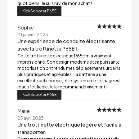
quotidiens. Je suis ravi de mon achat !
KickScooter P65E
Sophie
01 janvier 2023
Une expérience de conduite électrisante
avec la trottinette P65E !
Cette trottinette électrique P65E m'a vraiment
impressionné. Son design moderne et sa puissante
motorisation ont rendu mes déplacements urbains
plus pratiques et agréables. La batterie a une
excellente autonomie, et le système de freinage est
réactif et fiable. Je la recommande vivement !
KickScooter P65E
Marie
25 avril 2023
Une trottinette électrique légère et facile à
transporter.