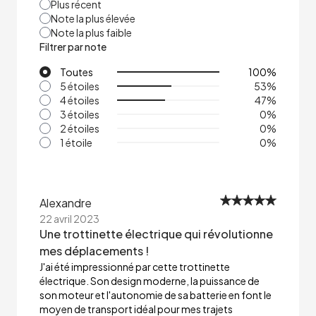
Plus récent
Note la plus élevée
Note la plus faible
Filtrer par note
Toutes
100
%
5 étoiles
53
%
4 étoiles
47
%
3 étoiles
0
%
2 étoiles
0
%
1 étoile
0
%
Alexandre
22 avril 2023
Une trottinette électrique qui révolutionne
mes déplacements !
J'ai été impressionné par cette trottinette
électrique. Son design moderne, la puissance de
son moteur et l'autonomie de sa batterie en font le
moyen de transport idéal pour mes trajets