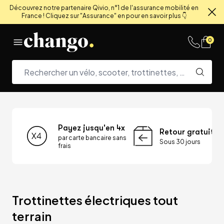
Découvrez notre partenaire Qivio, n°1 de l'assurance mobilité en
France ! Cliquez sur "Assurance" en pour en savoir plus 👇
Fe
Skip to content
0
Payez jusqu'en 4x
Retour gratuit
par carte bancaire sans
Sous 30 jours
frais
Trottinettes électriques tout 
terrain