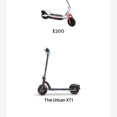
E200
The Urban XT1