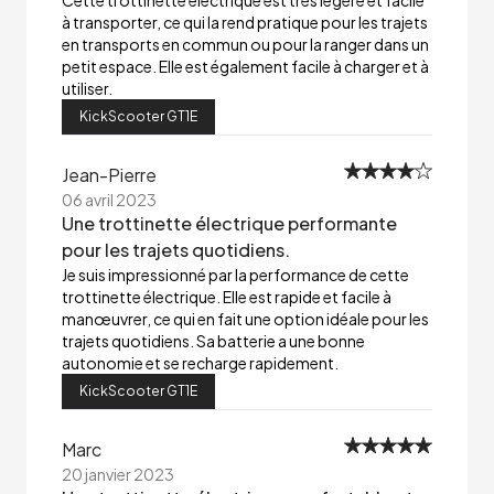
Cette trottinette électrique est très légère et facile
à transporter, ce qui la rend pratique pour les trajets
en transports en commun ou pour la ranger dans un
petit espace. Elle est également facile à charger et à
utiliser.
KickScooter GT1E
Jean-Pierre
06 avril 2023
Une trottinette électrique performante
pour les trajets quotidiens.
Je suis impressionné par la performance de cette
trottinette électrique. Elle est rapide et facile à
manœuvrer, ce qui en fait une option idéale pour les
trajets quotidiens. Sa batterie a une bonne
autonomie et se recharge rapidement.
KickScooter GT1E
Marc
20 janvier 2023