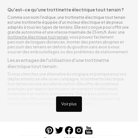
Qu'est-ce qu'une trottinette électrique tout terrain ?
Comme son nom l'indique, une trottinette électrique tout terrain
est une trottinette équipée d'un moteur électrique et de pneus
adaptés à tous les types de terrains. Elle est conçue pour offrir une
grande autonomie et une vitesse maximale de 25 km/h. Avec une
trottinette électrique tout terrain
, vous pouvez facilement
parcourir de longues distances, monter des pentes abruptes et
parcourir des terrains en dehors du goudron sans avoir à vous
soucier des embouteillages ou des problèmes de stationnement.
Les avantages de l'utilisation d'une trottinette
électrique tout terrain :
Si vous cherchez une alternative écologique et pratique pour vos
déplacements en ville ou en campagne, la trottinette électrique
tout terrain est une excellente option. Elle offre de nombreux
avantages par rapport aux moyens de transport traditionnels,
notamment en matière d'ergonomie. Grâce à ses pneus tout
terrain, elle offre une excellente adhérence et vous permet de
parcourir simplement toutes sortes de terrains.
Voir plus
Trottinette électrique tout terrain ergonomique
La trottinette électrique tout terrain est ergonomique et rend vos
déplacements agréables. Alimentée par une batterie rechargeable
entre vos trajets, vous n’aurez pas à vous soucier de l’état de sa
batterie. De plus, elle est équipée de pneus résistants qui peuvent