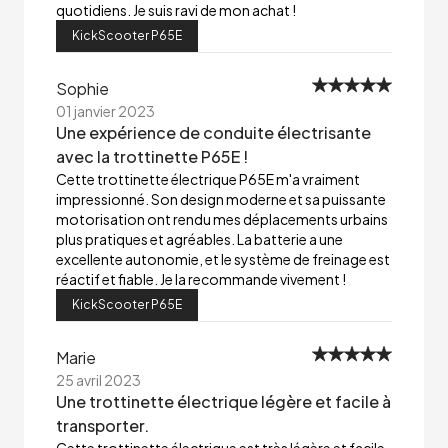
quotidiens. Je suis ravi de mon achat !
KickScooter P65E
Sophie
01 janvier 2023
Une expérience de conduite électrisante
avec la trottinette P65E !
Cette trottinette électrique P65E m'a vraiment
impressionné. Son design moderne et sa puissante
motorisation ont rendu mes déplacements urbains
plus pratiques et agréables. La batterie a une
excellente autonomie, et le système de freinage est
réactif et fiable. Je la recommande vivement !
KickScooter P65E
Marie
25 avril 2023
Une trottinette électrique légère et facile à
transporter.