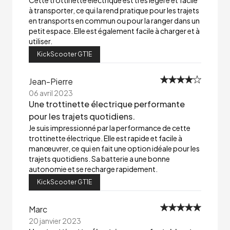
Cette trottinette électrique est très légère et facile
à transporter, ce qui la rend pratique pour les trajets
en transports en commun ou pour la ranger dans un
petit espace. Elle est également facile à charger et à
utiliser.
KickScooter GT1E
Jean-Pierre
06 avril 2023
Une trottinette électrique performante
pour les trajets quotidiens.
Je suis impressionné par la performance de cette
trottinette électrique. Elle est rapide et facile à
manœuvrer, ce qui en fait une option idéale pour les
trajets quotidiens. Sa batterie a une bonne
autonomie et se recharge rapidement.
KickScooter GT1E
Marc
20 janvier 2023