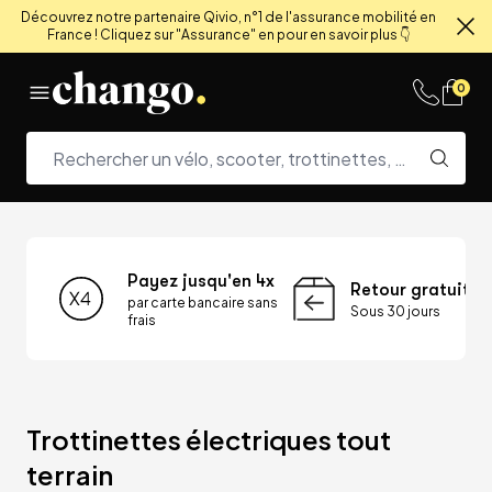
Découvrez notre partenaire Qivio, n°1 de l'assurance mobilité en
France ! Cliquez sur "Assurance" en pour en savoir plus 👇
Fe
Skip to content
0
Payez jusqu'en 4x
Retour gratuit
par carte bancaire sans
Sous 30 jours
frais
Trottinettes électriques tout 
terrain