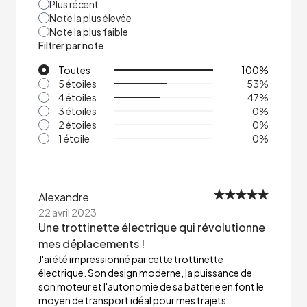
Plus récent
Note la plus élevée
Note la plus faible
Filtrer par note
Toutes
100
%
5 étoiles
53
%
4 étoiles
47
%
3 étoiles
0
%
2 étoiles
0
%
1 étoile
0
%
Alexandre
22 avril 2023
Une trottinette électrique qui révolutionne
mes déplacements !
J'ai été impressionné par cette trottinette
électrique. Son design moderne, la puissance de
son moteur et l'autonomie de sa batterie en font le
moyen de transport idéal pour mes trajets