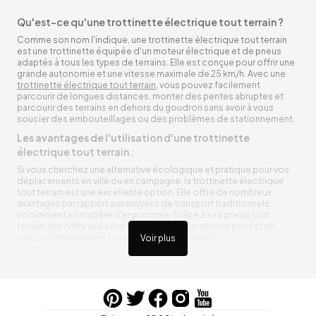
Qu'est-ce qu'une trottinette électrique tout terrain ?
Comme son nom l'indique, une trottinette électrique tout terrain
est une trottinette équipée d'un moteur électrique et de pneus
adaptés à tous les types de terrains. Elle est conçue pour offrir une
grande autonomie et une vitesse maximale de 25 km/h. Avec une
trottinette électrique tout terrain
, vous pouvez facilement
parcourir de longues distances, monter des pentes abruptes et
parcourir des terrains en dehors du goudron sans avoir à vous
soucier des embouteillages ou des problèmes de stationnement.
Les avantages de l'utilisation d'une trottinette
électrique tout terrain :
Si vous cherchez une alternative écologique et pratique pour vos
déplacements en ville ou en campagne, la trottinette électrique
tout terrain est une excellente option. Elle offre de nombreux
avantages par rapport aux moyens de transport traditionnels,
notamment en matière d'ergonomie. Grâce à ses pneus tout
terrain, elle offre une excellente adhérence et vous permet de
parcourir simplement toutes sortes de terrains.
Voir plus
Trottinette électrique tout terrain ergonomique
La trottinette électrique tout terrain est ergonomique et rend vos
déplacements agréables. Alimentée par une batterie rechargeable
entre vos trajets, vous n’aurez pas à vous soucier de l’état de sa
batterie. De plus, elle est équipée de pneus résistants qui peuvent