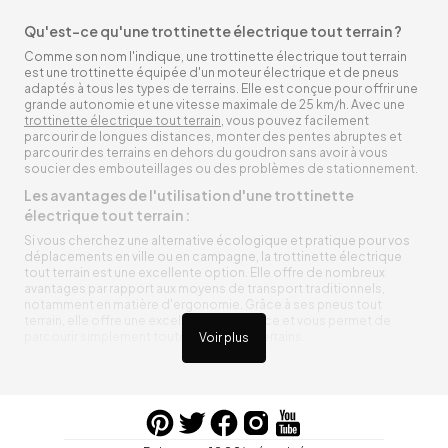
Qu'est-ce qu'une trottinette électrique tout terrain ?
Comme son nom l'indique, une trottinette électrique tout terrain
est une trottinette équipée d'un moteur électrique et de pneus
adaptés à tous les types de terrains. Elle est conçue pour offrir une
grande autonomie et une vitesse maximale de 25 km/h. Avec une
trottinette électrique tout terrain
, vous pouvez facilement
parcourir de longues distances, monter des pentes abruptes et
parcourir des terrains en dehors du goudron sans avoir à vous
soucier des embouteillages ou des problèmes de stationnement.
Les avantages de l'utilisation d'une trottinette
électrique tout terrain :
Si vous cherchez une alternative écologique et pratique pour vos
déplacements en ville ou en campagne, la trottinette électrique
tout terrain est une excellente option. Elle offre de nombreux
avantages par rapport aux moyens de transport traditionnels,
notamment en matière d'ergonomie. Grâce à ses pneus tout
terrain, elle offre une excellente adhérence et vous permet de
parcourir simplement toutes sortes de terrains.
Voir plus
Trottinette électrique tout terrain ergonomique
La trottinette électrique tout terrain est ergonomique et rend vos
déplacements agréables. Alimentée par une batterie rechargeable
entre vos trajets, vous n’aurez pas à vous soucier de l’état de sa
batterie. De plus, elle est équipée de pneus résistants qui peuvent