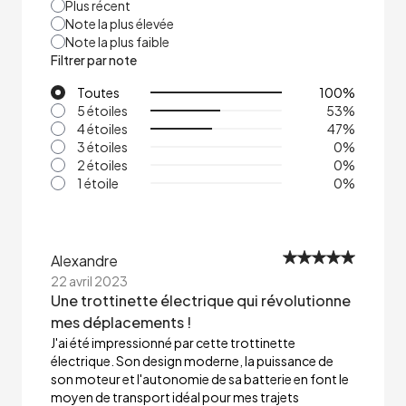
Plus récent
Note la plus élevée
Note la plus faible
Filtrer par note
Toutes
100
%
5 étoiles
53
%
4 étoiles
47
%
3 étoiles
0
%
2 étoiles
0
%
1 étoile
0
%
Alexandre
22 avril 2023
Une trottinette électrique qui révolutionne
mes déplacements !
J'ai été impressionné par cette trottinette
électrique. Son design moderne, la puissance de
son moteur et l'autonomie de sa batterie en font le
moyen de transport idéal pour mes trajets