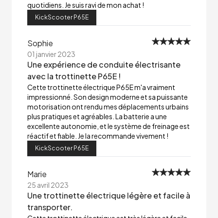
quotidiens. Je suis ravi de mon achat !
KickScooter P65E
Sophie
01 janvier 2023
Une expérience de conduite électrisante
avec la trottinette P65E !
Cette trottinette électrique P65E m'a vraiment
impressionné. Son design moderne et sa puissante
motorisation ont rendu mes déplacements urbains
plus pratiques et agréables. La batterie a une
excellente autonomie, et le système de freinage est
réactif et fiable. Je la recommande vivement !
KickScooter P65E
Marie
25 avril 2023
Une trottinette électrique légère et facile à
transporter.