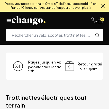
Découvrez notre partenaire Qivio, n°1 de l'assurance mobilité en
France ! Cliquez sur "Assurance" en pour en savoir plus 👇
Fe
Skip to content
0
Payez jusqu'en 4x
Retour gratuit
par carte bancaire sans
Sous 30 jours
frais
Trottinettes électriques tout 
terrain