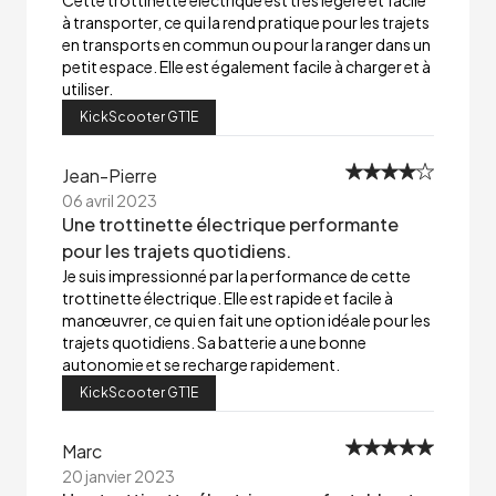
Cette trottinette électrique est très légère et facile
à transporter, ce qui la rend pratique pour les trajets
en transports en commun ou pour la ranger dans un
petit espace. Elle est également facile à charger et à
utiliser.
KickScooter GT1E
Jean-Pierre
06 avril 2023
Une trottinette électrique performante
pour les trajets quotidiens.
Je suis impressionné par la performance de cette
trottinette électrique. Elle est rapide et facile à
manœuvrer, ce qui en fait une option idéale pour les
trajets quotidiens. Sa batterie a une bonne
autonomie et se recharge rapidement.
KickScooter GT1E
Marc
20 janvier 2023