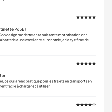
tinette P65E !
 Son design moderne et sa puissante motorisation ont
a batterie a une excellente autonomie, et le système de
ter.
er, ce qui la rend pratique pour les trajets en transports en
t facile à charger et à utiliser.