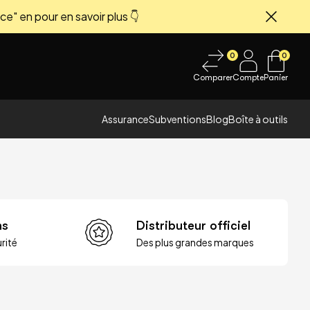
ce" en pour en savoir plus 👇
Fermer
0
0
Comparer
Compte
Panier
Assurance
Subventions
Blog
Boîte à outils
ns
Distributeur officiel
rité
Des plus grandes marques