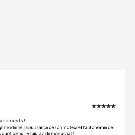
lacements !
sign moderne, la puissance de son moteur et l'autonomie de
 quotidiens. Je suis ravi de mon achat !