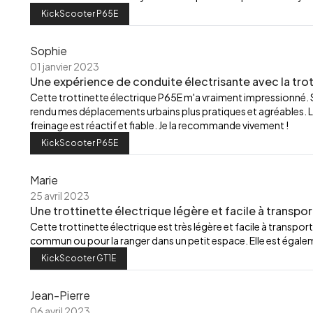
KickScooter P65E
Sophie
01 janvier 2023
Une expérience de conduite électrisante avec la trot
Cette trottinette électrique P65E m'a vraiment impressionné.
rendu mes déplacements urbains plus pratiques et agréables. L
freinage est réactif et fiable. Je la recommande vivement !
KickScooter P65E
Marie
25 avril 2023
Une trottinette électrique légère et facile à transpor
Cette trottinette électrique est très légère et facile à transport
commun ou pour la ranger dans un petit espace. Elle est égalemen
KickScooter GT1E
Jean-Pierre
06 avril 2023