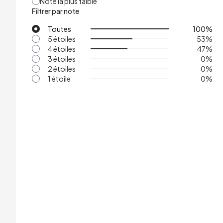
Note la plus faible
Filtrer par note
Toutes
100
%
5 étoiles
53
%
4 étoiles
47
%
3 étoiles
0
%
2 étoiles
0
%
1 étoile
0
%