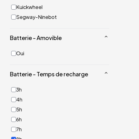
Kuickwheel
Segway-Ninebot
Batterie - Amovible
Oui
Batterie - Temps de recharge
3h
4h
5h
6h
7h