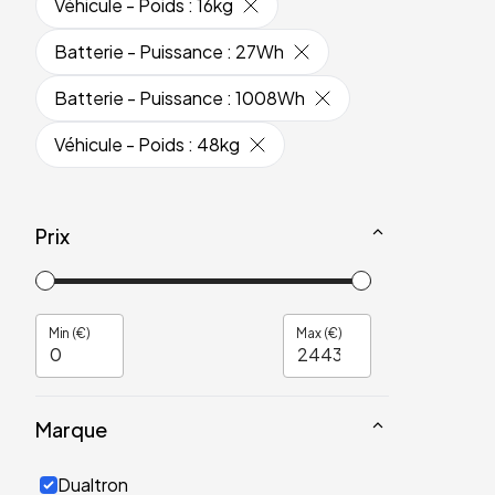
Véhicule - Poids
:
16kg
Batterie - Puissance
:
27Wh
Batterie - Puissance
:
1008Wh
Véhicule - Poids
:
48kg
Prix
Min (€)
Max (€)
Marque
Dualtron