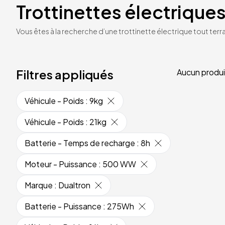
Trottinettes électriques
Vous êtes à la recherche d’une trottinette électrique tout terrai
Filtres appliqués
Aucun produi
Véhicule - Poids
:
9kg
Véhicule - Poids
:
21kg
Batterie - Temps de recharge
:
8h
Moteur - Puissance
:
500 WW
Marque
:
Dualtron
Batterie - Puissance
:
275Wh