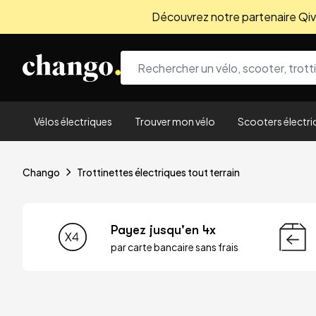
Découvrez notre partenaire Qivio
Skip to content
Vélos électriques
Trouver mon vélo
Scooters électri
Chango
Trottinettes électriques tout terrain
Payez jusqu'en 4x
par carte bancaire sans frais