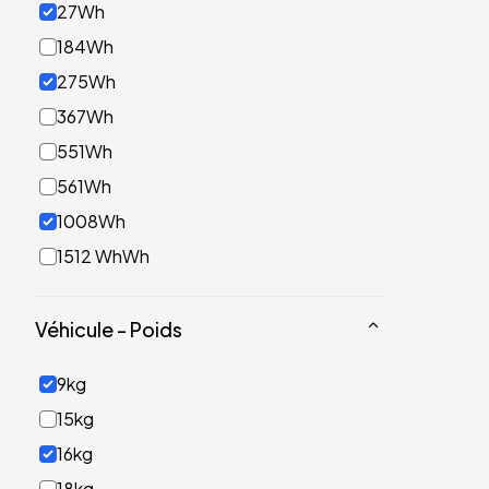
27Wh
184Wh
275Wh
367Wh
551Wh
561Wh
1008Wh
1512 WhWh
Véhicule - Poids
9kg
15kg
16kg
18kg