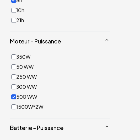
8h
10h
21h
Moteur - Puissance
350W
50 WW
250 WW
300 WW
500 WW
1500W*2W
Batterie - Puissance