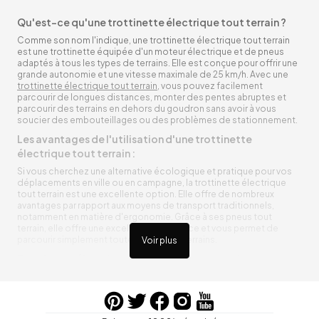
Qu'est-ce qu'une trottinette électrique tout terrain ?
Comme son nom l'indique, une trottinette électrique tout terrain
est une trottinette équipée d'un moteur électrique et de pneus
adaptés à tous les types de terrains. Elle est conçue pour offrir une
grande autonomie et une vitesse maximale de 25 km/h. Avec une
trottinette électrique tout terrain
, vous pouvez facilement
parcourir de longues distances, monter des pentes abruptes et
parcourir des terrains en dehors du goudron sans avoir à vous
soucier des embouteillages ou des problèmes de stationnement.
Les avantages de l'utilisation d'une trottinette
électrique tout terrain :
Si vous cherchez une alternative écologique et pratique pour vos
déplacements en ville ou en campagne, la trottinette électrique
tout terrain est une excellente option. Elle offre de nombreux
avantages par rapport aux moyens de transport traditionnels,
notamment en matière d'ergonomie. Grâce à ses pneus tout
terrain, elle offre une excellente adhérence et vous permet de
parcourir simplement toutes sortes de terrains.
Voir plus
Trottinette électrique tout terrain ergonomique
La trottinette électrique tout terrain est ergonomique et rend vos
déplacements agréables. Alimentée par une batterie rechargeable
entre vos trajets, vous n’aurez pas à vous soucier de l’état de sa
batterie. De plus, elle est équipée de pneus résistants qui peuvent