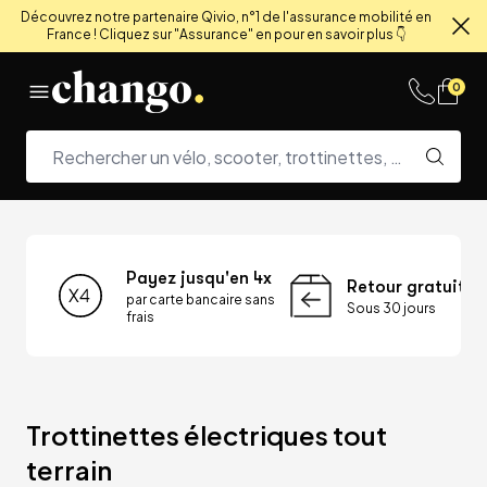
Découvrez notre partenaire Qivio, n°1 de l'assurance mobilité en
France ! Cliquez sur "Assurance" en pour en savoir plus 👇
Fe
Skip to content
0
Payez jusqu'en 4x
Retour gratuit
par carte bancaire sans
Sous 30 jours
frais
Trottinettes électriques tout 
terrain