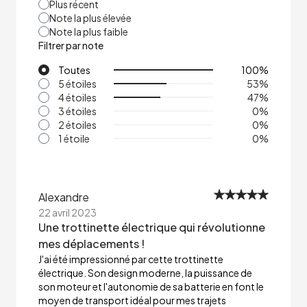
Plus récent
Note la plus élevée
Note la plus faible
Filtrer par note
Toutes
100
%
5 étoiles
53
%
4 étoiles
47
%
3 étoiles
0
%
2 étoiles
0
%
1 étoile
0
%
Alexandre
22 avril 2023
Une trottinette électrique qui révolutionne
mes déplacements !
J'ai été impressionné par cette trottinette
électrique. Son design moderne, la puissance de
son moteur et l'autonomie de sa batterie en font le
moyen de transport idéal pour mes trajets