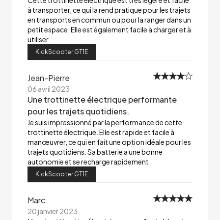
Cette trottinette électrique est très légère et facile
à transporter, ce qui la rend pratique pour les trajets
en transports en commun ou pour la ranger dans un
petit espace. Elle est également facile à charger et à
utiliser.
KickScooter GT1E
Jean-Pierre
06 avril 2023
Une trottinette électrique performante
pour les trajets quotidiens.
Je suis impressionné par la performance de cette
trottinette électrique. Elle est rapide et facile à
manœuvrer, ce qui en fait une option idéale pour les
trajets quotidiens. Sa batterie a une bonne
autonomie et se recharge rapidement.
KickScooter GT1E
Marc
20 janvier 2023