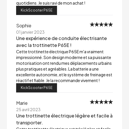
quotidiens. Je suis ravi de mon achat !
KickScooter P65E
Sophie
01 janvier 2023
Une expérience de conduite électrisante
avec la trottinette P65E !
Cette trottinette électrique P65E m'a vraiment
impressionné. Son design moderne et sa puissante
motorisation ont rendu mes déplacements urbains
plus pratiques et agréables. La batterie a une
excellente autonomie, et le système de freinage est
réactif et fiable. Je la recommande vivement !
KickScooter P65E
Marie
25 avril 2023
Une trottinette électrique légère et facile à
transporter.