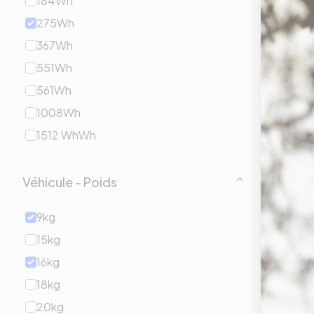
184Wh
275Wh
367Wh
551Wh
561Wh
1008Wh
1512 WhWh
Véhicule - Poids
9kg
15kg
16kg
18kg
20kg