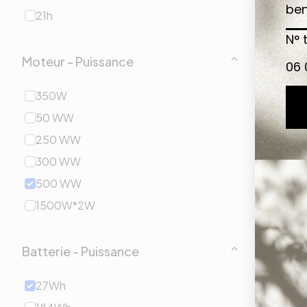
21h
Moteur - Puissance
350W
50 WW
250 WW
300 WW
500 WW
1500W*2W
Batterie - Puissance
27Wh