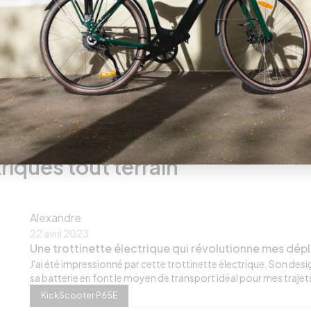
riques tout terrain
Alexandre
22 avril 2023
Une trottinette électrique qui révolutionne mes dép
J'ai été impressionné par cette trottinette électrique. Son de
sa batterie en font le moyen de transport idéal pour mes trajets
KickScooter P65E