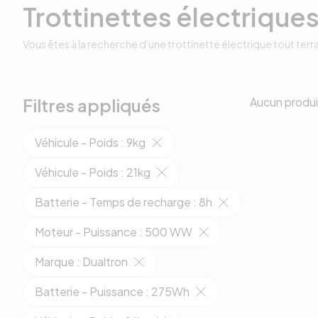
Trottinettes électriques
Vous êtes à la recherche d’une trottinette électrique tout terrai
Filtres appliqués
Aucun produi
Véhicule - Poids
:
9kg
Véhicule - Poids
:
21kg
Batterie - Temps de recharge
:
8h
Moteur - Puissance
:
500 WW
Marque
:
Dualtron
Batterie - Puissance
:
275Wh