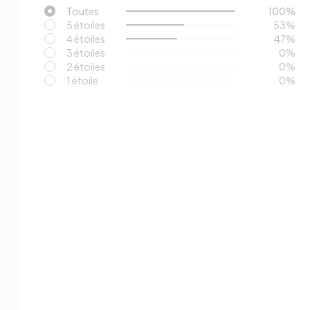
Toutes
100
%
5 étoiles
53
%
4 étoiles
47
%
3 étoiles
0
%
2 étoiles
0
%
1 étoile
0
%