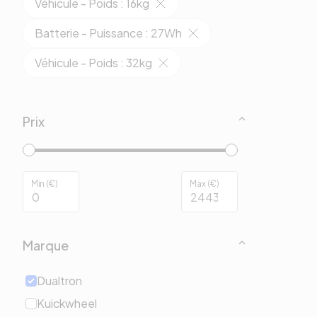
Véhicule - Poids
:
16kg
Batterie - Puissance
:
27Wh
Véhicule - Poids
:
32kg
Prix
Min (€)
Max (€)
Marque
Dualtron
Kuickwheel