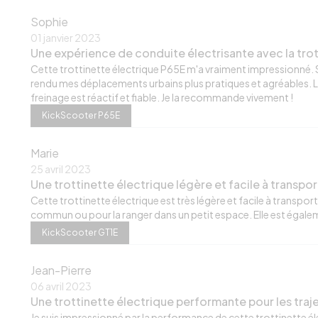
Sophie
01 janvier 2023
Une expérience de conduite électrisante avec la trot
Cette trottinette électrique P65E m'a vraiment impressionné.
rendu mes déplacements urbains plus pratiques et agréables. L
freinage est réactif et fiable. Je la recommande vivement !
KickScooter P65E
Marie
25 avril 2023
Une trottinette électrique légère et facile à transpor
Cette trottinette électrique est très légère et facile à transport
commun ou pour la ranger dans un petit espace. Elle est égalemen
KickScooter GT1E
Jean-Pierre
06 avril 2023
Une trottinette électrique performante pour les traj
Je suis impressionné par la performance de cette trottinette élec