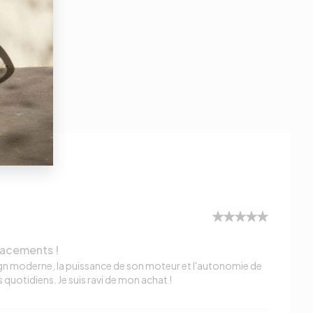
lacements !
sign moderne, la puissance de son moteur et l'autonomie de
 quotidiens. Je suis ravi de mon achat !