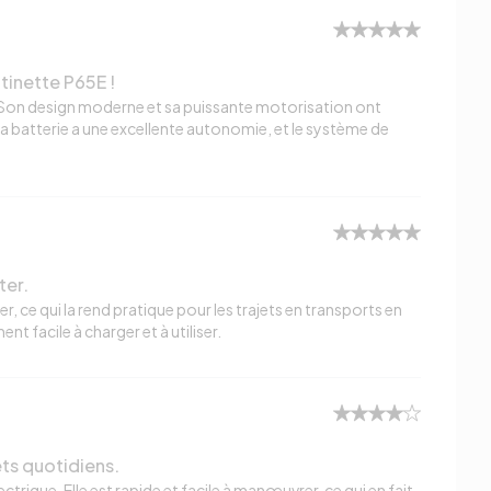
tinette P65E !
 Son design moderne et sa puissante motorisation ont
a batterie a une excellente autonomie, et le système de
ter.
er, ce qui la rend pratique pour les trajets en transports en
t facile à charger et à utiliser.
ets quotidiens.
trique. Elle est rapide et facile à manœuvrer, ce qui en fait