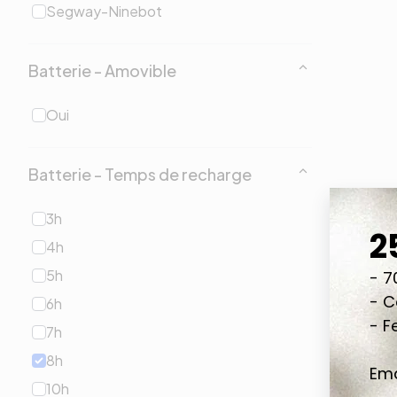
Segway-Ninebot
Batterie - Amovible
Oui
Batterie - Temps de recharge
3h
4h
5h
6h
7h
8h
10h