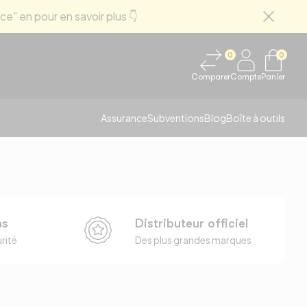
ce" en pour en savoir plus 👇
Fermer
0
0
Comparer
Compte
Panier
Assurance
Subventions
Blog
Boîte à outils
ns
Distributeur officiel
rité
Des plus grandes marques