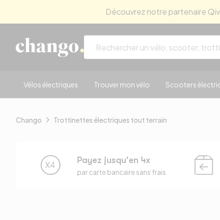
Découvrez notre partenaire Qivio
Skip to content
Vélos électriques
Trouver mon vélo
Scooters électri
Chango
Trottinettes électriques tout terrain
Payez jusqu'en 4x
par carte bancaire sans frais