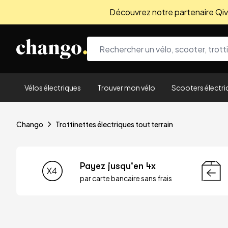
Découvrez notre partenaire Qivio
Skip to content
Vélos électriques
Trouver mon vélo
Scooters électri
Chango
Trottinettes électriques tout terrain
Payez jusqu'en 4x
par carte bancaire sans frais