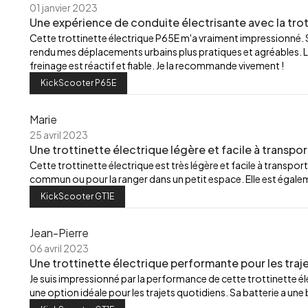
01 janvier 2023
Une expérience de conduite électrisante avec la trot
Cette trottinette électrique P65E m'a vraiment impressionné.
rendu mes déplacements urbains plus pratiques et agréables. L
freinage est réactif et fiable. Je la recommande vivement !
KickScooter P65E
Marie
25 avril 2023
Une trottinette électrique légère et facile à transpor
Cette trottinette électrique est très légère et facile à transport
commun ou pour la ranger dans un petit espace. Elle est égalemen
KickScooter GT1E
Jean-Pierre
06 avril 2023
Une trottinette électrique performante pour les traj
Je suis impressionné par la performance de cette trottinette élec
une option idéale pour les trajets quotidiens. Sa batterie a u