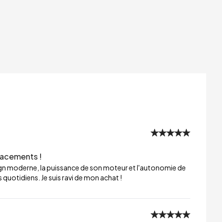
lacements !
sign moderne, la puissance de son moteur et l'autonomie de
 quotidiens. Je suis ravi de mon achat !