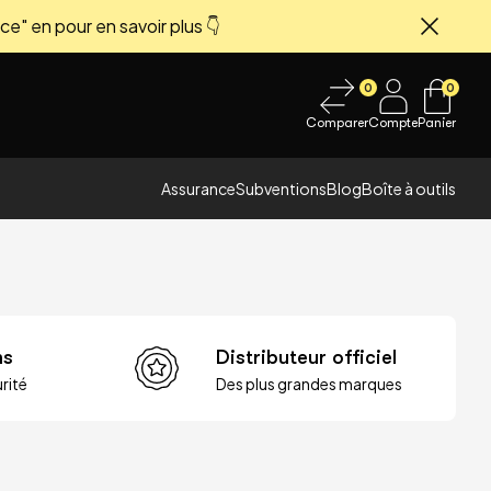
ce" en pour en savoir plus 👇
Fermer
0
0
Comparer
Compte
Panier
Assurance
Subventions
Blog
Boîte à outils
ns
Distributeur officiel
rité
Des plus grandes marques