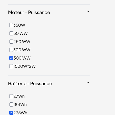
Moteur - Puissance
350W
50 WW
250 WW
300 WW
500 WW
1500W*2W
Batterie - Puissance
27Wh
184Wh
275Wh