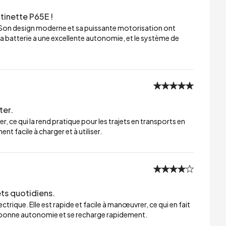
tinette P65E !
 Son design moderne et sa puissante motorisation ont
a batterie a une excellente autonomie, et le système de
ter.
er, ce qui la rend pratique pour les trajets en transports en
t facile à charger et à utiliser.
ets quotidiens.
trique. Elle est rapide et facile à manœuvrer, ce qui en fait
ne bonne autonomie et se recharge rapidement.