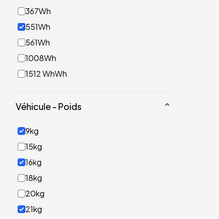
367Wh
551Wh
561Wh
1008Wh
1512 WhWh
Véhicule - Poids
9kg
15kg
16kg
18kg
20kg
21kg