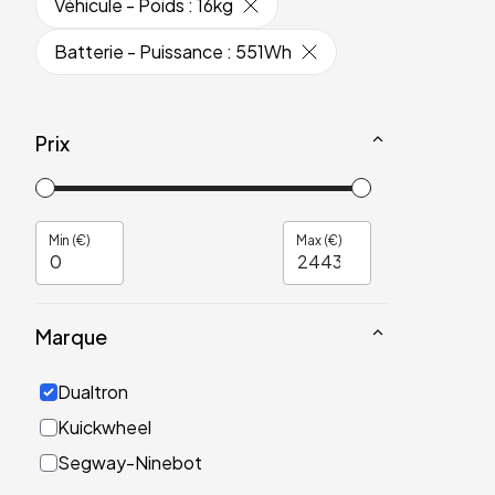
Véhicule - Poids
:
16kg
Batterie - Puissance
:
551Wh
Prix
Min (€)
Max (€)
Marque
Dualtron
Kuickwheel
Segway-Ninebot