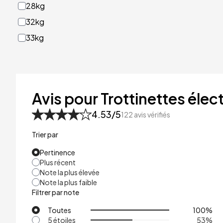
28kg
32kg
33kg
40kg
41kg
48kg
Avis pour Trottinettes élect
53kg
4.53
/5
122
avis vérifiés
Trier par
Pertinence
Plus récent
Note la plus élevée
Note la plus faible
Filtrer par note
Toutes
100
%
5 étoiles
53
%