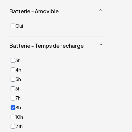
Batterie - Amovible
Oui
Batterie - Temps de recharge
3h
4h
5h
6h
7h
8h
10h
21h