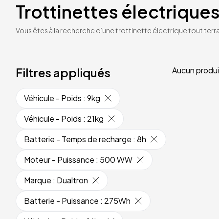
Trottinettes électriques
Vous êtes à la recherche d’une trottinette électrique tout terrai
Filtres appliqués
Aucun produi
Véhicule - Poids
:
9kg
Véhicule - Poids
:
21kg
Batterie - Temps de recharge
:
8h
Moteur - Puissance
:
500 WW
Marque
:
Dualtron
Batterie - Puissance
:
275Wh