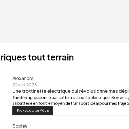
riques tout terrain
Alexandre
22 avril 2023
Une trottinette électrique qui révolutionne mes dép
J'ai été impressionné par cette trottinette électrique. Son de
sa batterie en font le moyen de transport idéal pour mes trajets
KickScooter P65E
Sophie