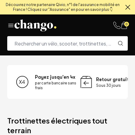
Découvrez notre partenaire Qivio, n°1 de l'assurance mobilité en
France ! Cliquez sur "Assurance" en pour en savoir plus 👇
Fe
Skip to content
0
Payez jusqu'en 4x
Retour gratuit
par carte bancaire sans
Sous 30 jours
frais
Trottinettes électriques tout 
terrain