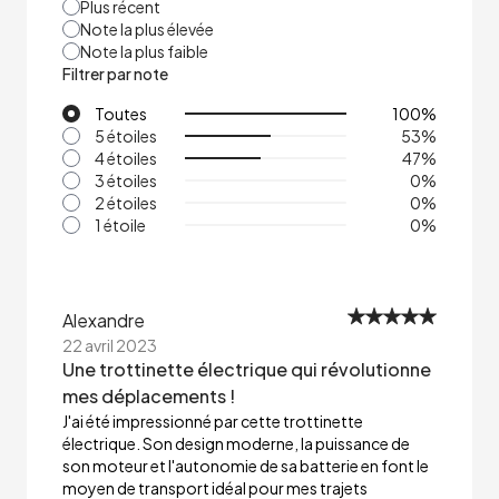
Plus récent
Note la plus élevée
Note la plus faible
Filtrer par note
Toutes
100
%
5 étoiles
53
%
4 étoiles
47
%
3 étoiles
0
%
2 étoiles
0
%
1 étoile
0
%
Alexandre
22 avril 2023
Une trottinette électrique qui révolutionne
mes déplacements !
J'ai été impressionné par cette trottinette
électrique. Son design moderne, la puissance de
son moteur et l'autonomie de sa batterie en font le
moyen de transport idéal pour mes trajets