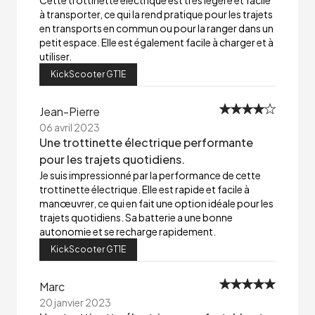
Cette trottinette électrique est très légère et facile
à transporter, ce qui la rend pratique pour les trajets
en transports en commun ou pour la ranger dans un
petit espace. Elle est également facile à charger et à
utiliser.
KickScooter GT1E
Jean-Pierre
06 avril 2023
Une trottinette électrique performante
pour les trajets quotidiens.
Je suis impressionné par la performance de cette
trottinette électrique. Elle est rapide et facile à
manœuvrer, ce qui en fait une option idéale pour les
trajets quotidiens. Sa batterie a une bonne
autonomie et se recharge rapidement.
KickScooter GT1E
Marc
20 janvier 2023