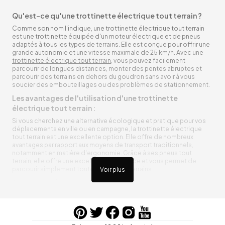
Qu'est-ce qu'une trottinette électrique tout terrain ?
Comme son nom l'indique, une trottinette électrique tout terrain
est une trottinette équipée d'un moteur électrique et de pneus
adaptés à tous les types de terrains. Elle est conçue pour offrir une
grande autonomie et une vitesse maximale de 25 km/h. Avec une
trottinette électrique tout terrain
, vous pouvez facilement
parcourir de longues distances, monter des pentes abruptes et
parcourir des terrains en dehors du goudron sans avoir à vous
soucier des embouteillages ou des problèmes de stationnement.
Les avantages de l'utilisation d'une trottinette
électrique tout terrain :
Si vous cherchez une alternative écologique et pratique pour vos
déplacements en ville ou en campagne, la trottinette électrique
tout terrain est une excellente option. Elle offre de nombreux
avantages par rapport aux moyens de transport traditionnels,
notamment en matière d'ergonomie. Grâce à ses pneus tout
terrain, elle offre une excellente adhérence et vous permet de
parcourir simplement toutes sortes de terrains.
Voir plus
Trottinette électrique tout terrain ergonomique
La trottinette électrique tout terrain est ergonomique et rend vos
déplacements agréables. Alimentée par une batterie rechargeable
entre vos trajets, vous n’aurez pas à vous soucier de l’état de sa
batterie. De plus, elle est équipée de pneus résistants qui peuvent