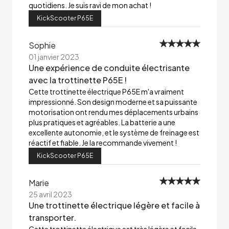
quotidiens. Je suis ravi de mon achat !
KickScooter P65E
Sophie
01 janvier 2023
Une expérience de conduite électrisante
avec la trottinette P65E !
Cette trottinette électrique P65E m'a vraiment
impressionné. Son design moderne et sa puissante
motorisation ont rendu mes déplacements urbains
plus pratiques et agréables. La batterie a une
excellente autonomie, et le système de freinage est
réactif et fiable. Je la recommande vivement !
KickScooter P65E
Marie
25 avril 2023
Une trottinette électrique légère et facile à
transporter.