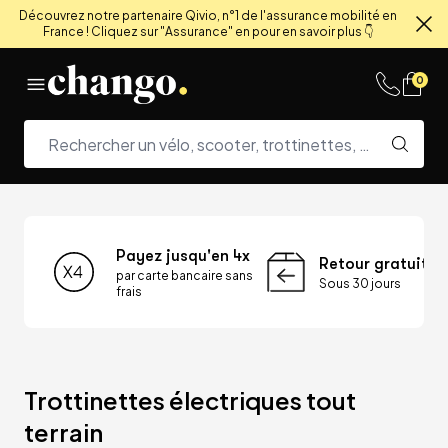
Découvrez notre partenaire Qivio, n°1 de l'assurance mobilité en
France ! Cliquez sur "Assurance" en pour en savoir plus 👇
Fe
Skip to content
0
Payez jusqu'en 4x
Retour gratuit
par carte bancaire sans
Sous 30 jours
frais
Trottinettes électriques tout 
terrain