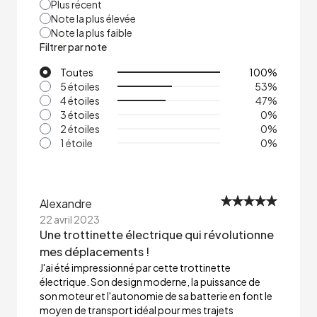
Plus récent
Note la plus élevée
Note la plus faible
Filtrer par note
Toutes
100
%
5 étoiles
53
%
4 étoiles
47
%
3 étoiles
0
%
2 étoiles
0
%
1 étoile
0
%
Alexandre
22 avril 2023
Une trottinette électrique qui révolutionne
mes déplacements !
J'ai été impressionné par cette trottinette
électrique. Son design moderne, la puissance de
son moteur et l'autonomie de sa batterie en font le
moyen de transport idéal pour mes trajets