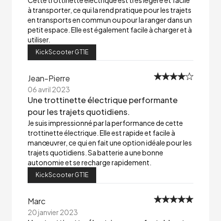
Cette trottinette électrique est très légère et facile
à transporter, ce qui la rend pratique pour les trajets
en transports en commun ou pour la ranger dans un
petit espace. Elle est également facile à charger et à
utiliser.
KickScooter GT1E
Jean-Pierre
06 avril 2023
Une trottinette électrique performante
pour les trajets quotidiens.
Je suis impressionné par la performance de cette
trottinette électrique. Elle est rapide et facile à
manœuvrer, ce qui en fait une option idéale pour les
trajets quotidiens. Sa batterie a une bonne
autonomie et se recharge rapidement.
KickScooter GT1E
Marc
20 janvier 2023