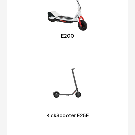
E200
KickScooter E25E