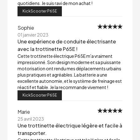
quotidiens. Je suis ravi de mon achat !
KickScooter P65E
Sophie
01 janvier 2023
Une expérience de conduite électrisante
avec la trottinette P65E !
Cette trottinette électrique P65E m'a vraiment
impressionné. Son design moderne et sa puissante
motorisation ont rendu mes déplacements urbains
plus pratiques et agréables. La batterie a une
excellente autonomie, et le système de freinage est
réactif et fiable. Je la recommande vivement !
KickScooter P65E
Marie
25 avril 2023
Une trottinette électrique légère et facile à
transporter.