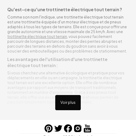
Qu'est-ce qu'une trottinette électrique tout terrain ?
Comme son nom l'indique, une trottinette électrique tout terrain
est une trottinette équipée d'un moteur électrique et de pneus
adaptés à tous les types de terrains. Elle est conçue pour offrir une
grande autonomie et une vitesse maximale de 25 km/h. Avec une
trottinette électrique tout terrain
, vous pouvez facilement
parcourir de longues distances, monter des pentes abruptes et
parcourir des terrains en dehors du goudron sans avoir à vous
soucier des embouteillages ou des problèmes de stationnement.
Les avantages de l'utilisation d'une trottinette
électrique tout terrain :
Si vous cherchez une alternative écologique et pratique pour vos
déplacements en ville ou en campagne, la trottinette électrique
tout terrain est une excellente option. Elle offre de nombreux
avantages par rapport aux moyens de transport traditionnels,
notamment en matière d'ergonomie. Grâce à ses pneus tout
terrain, elle offre une excellente adhérence et vous permet de
parcourir simplement toutes sortes de terrains.
Voir plus
Trottinette électrique tout terrain ergonomique
La trottinette électrique tout terrain est ergonomique et rend vos
déplacements agréables. Alimentée par une batterie rechargeable
entre vos trajets, vous n’aurez pas à vous soucier de l’état de sa
batterie. De plus, elle est équipée de pneus résistants qui peuvent