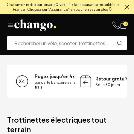
Découvrez notre partenaire Qivio, n°1 de l'assurance mobilité en
France ! Cliquez sur "Assurance" en pour en savoir plus 👇
Fe
Skip to content
0
Payez jusqu'en 4x
Retour gratuit
par carte bancaire sans
Sous 30 jours
frais
Trottinettes électriques tout 
terrain