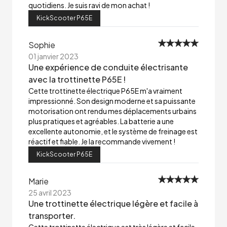
quotidiens. Je suis ravi de mon achat !
KickScooter P65E
Sophie
01 janvier 2023
Une expérience de conduite électrisante
avec la trottinette P65E !
Cette trottinette électrique P65E m'a vraiment
impressionné. Son design moderne et sa puissante
motorisation ont rendu mes déplacements urbains
plus pratiques et agréables. La batterie a une
excellente autonomie, et le système de freinage est
réactif et fiable. Je la recommande vivement !
KickScooter P65E
Marie
25 avril 2023
Une trottinette électrique légère et facile à
transporter.