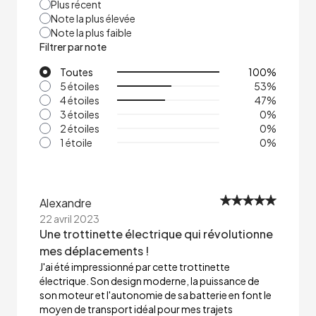
Plus récent
Note la plus élevée
Note la plus faible
Filtrer par note
Toutes
100
%
5 étoiles
53
%
4 étoiles
47
%
3 étoiles
0
%
2 étoiles
0
%
1 étoile
0
%
Alexandre
22 avril 2023
Une trottinette électrique qui révolutionne
mes déplacements !
J'ai été impressionné par cette trottinette
électrique. Son design moderne, la puissance de
son moteur et l'autonomie de sa batterie en font le
moyen de transport idéal pour mes trajets