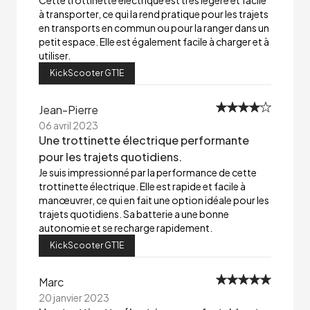
Cette trottinette électrique est très légère et facile
à transporter, ce qui la rend pratique pour les trajets
en transports en commun ou pour la ranger dans un
petit espace. Elle est également facile à charger et à
utiliser.
KickScooter GT1E
Jean-Pierre
06 avril 2023
Une trottinette électrique performante
pour les trajets quotidiens.
Je suis impressionné par la performance de cette
trottinette électrique. Elle est rapide et facile à
manœuvrer, ce qui en fait une option idéale pour les
trajets quotidiens. Sa batterie a une bonne
autonomie et se recharge rapidement.
KickScooter GT1E
Marc
20 janvier 2023