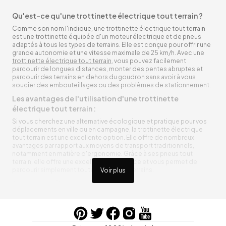
Qu'est-ce qu'une trottinette électrique tout terrain ?
Comme son nom l'indique, une trottinette électrique tout terrain
est une trottinette équipée d'un moteur électrique et de pneus
adaptés à tous les types de terrains. Elle est conçue pour offrir une
grande autonomie et une vitesse maximale de 25 km/h. Avec une
trottinette électrique tout terrain
, vous pouvez facilement
parcourir de longues distances, monter des pentes abruptes et
parcourir des terrains en dehors du goudron sans avoir à vous
soucier des embouteillages ou des problèmes de stationnement.
Les avantages de l'utilisation d'une trottinette
électrique tout terrain :
Si vous cherchez une alternative écologique et pratique pour vos
déplacements en ville ou en campagne, la trottinette électrique
tout terrain est une excellente option. Elle offre de nombreux
avantages par rapport aux moyens de transport traditionnels,
notamment en matière d'ergonomie. Grâce à ses pneus tout
terrain, elle offre une excellente adhérence et vous permet de
parcourir simplement toutes sortes de terrains.
Voir plus
Trottinette électrique tout terrain ergonomique
La trottinette électrique tout terrain est ergonomique et rend vos
déplacements agréables. Alimentée par une batterie rechargeable
entre vos trajets, vous n’aurez pas à vous soucier de l’état de sa
batterie. De plus, elle est équipée de pneus résistants qui peuvent